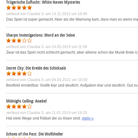
Trügerische Zuflucht: White Haven Mysteries
verfasst von
Claudia S.
am 13.11.2012 um 10:48
Das Spiel ist super gemacht. Aber als die Warnung kam, dass man es wenn man An
Sharpe Investigations: Mord an der Seine
verfasst von
Claudia S.
am 24.05.2015 um 11:58
Zwar ist das Spiel nicht schlecht gemacht, aber alleine schon die Musik finde ic
Secret City: Die Kreide des Schicksals
verfasst von
Claudia S.
am 04.04.2021 um 16:50
Breitbild einstellbar. Grafik klar und deutlich. Aufgaben klar und deutlich. Gut zu
Midnight Calling: Anabel
verfasst von
Claudia S.
am 11.01.2019 um 19:25
Hat viele Wege und Rätsel die zu lösen sind.
mehr »
Echoes of the Past: Die Wolfsheiler