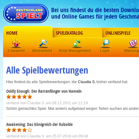
Bei uns findest du die besten Downlo
und Online Games für jeden Geschma
HOME
SPIELEKATALOG
ONLINESPIELE
3-Gewinnt
Wimmelbild
Klick-Management
Logik
Mahjon
Alle Spielbewertungen
Hier findest du alle Spielbewertungen, die
Claudia S.
bisher verfasst hat.
Oddly Enough: Der Rattenfänger von Hameln
verfasst von
Claudia S.
am 08.12.2011 um 12:19
Schön gemachtes Spiel. Mal anders aufgebaut wegen Teilen suchen als ander
Awakening: Das Königreich der Kobolde
verfasst von
Claudia S.
am 25.07.2016 um 09:48