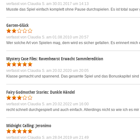
verfasst von
Claudia S.
am 30.01.2017 um 14:13
Musste das Spiel einfach komplett ohne Pause durchspielen. Es ist total supe
Garten-Glück
verfasst von
Claudia S.
am 01.08.2010 um 20:57
Wer solche Art von Spielen mag, dem wird es sicher gefallen. Es erinnert mic
Mystery Case Files: Ravenhearst Erwacht Sammleredition
verfasst von
Claudia S.
am 20.02.2020 um 20:05
Klasse gemacht und spannend. Das gesamte Spiel und das Bonuskapitel sind r
Fairy Godmother Stories: Dunkle Händel
verfasst von
Claudia S.
am 20.02.2022 um 16:00
recht schnell durchgespielt und auch einfach. Allerdings nicht so wie ich es mir 
Midnight Calling: Jeronimo
verfasst von
Claudia S.
am 28.04.2019 um 21:49