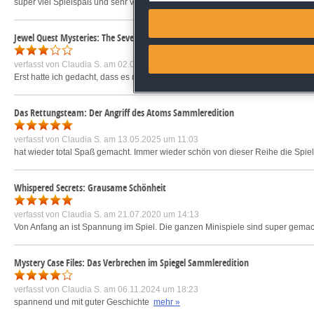
super viel Spielspaß und sehr viele Wege und Orte wo etwas zu tun ist. Schön
Match and combine data from
Jewel Quest Mysteries: The Seventh Gate
Link different devices
verfasst von
Claudia S.
am 02.03.2012 um 15:37
Erst hatte ich gedacht, dass es mehr oder weniger 3-Gewinnt Spiel ist. Aber
Identify devices based on inf
Das Rettungsteam: Der Angriff des Atoms Sammleredition
Save and communicate priva
verfasst von
Claudia S.
am 13.05.2025 um 11:03
hat wieder total Spaß gemacht. Immer wieder schön von dieser Reihe die Spiel
Whispered Secrets: Grausame Schönheit
verfasst von
Claudia S.
am 21.07.2020 um 14:13
Von Anfang an ist Spannung im Spiel. Die ganzen Minispiele sind super gema
Mystery Case Files: Das Verbrechen im Spiegel Sammleredition
verfasst von
Claudia S.
am 06.11.2024 um 18:23
spannend und mit guter Geschichte
mehr »