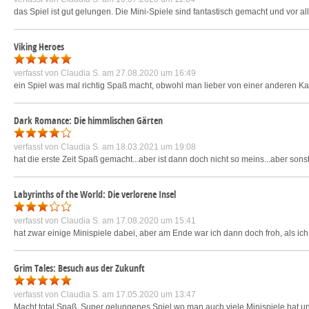
das Spiel ist gut gelungen. Die Mini-Spiele sind fantastisch gemacht und vor al
Viking Heroes
verfasst von
Claudia S.
am 27.08.2020 um 16:49
ein Spiel was mal richtig Spaß macht, obwohl man lieber von einer anderen Ka
Dark Romance: Die himmlischen Gärten
verfasst von
Claudia S.
am 18.03.2021 um 19:08
hat die erste Zeit Spaß gemacht...aber ist dann doch nicht so meins...aber son
Labyrinths of the World: Die verlorene Insel
verfasst von
Claudia S.
am 17.08.2020 um 15:41
hat zwar einige Minispiele dabei, aber am Ende war ich dann doch froh, als ic
Grim Tales: Besuch aus der Zukunft
verfasst von
Claudia S.
am 17.05.2020 um 13:47
Macht total Spaß. Super gelungenes Spiel wo man auch viele Minispiele hat un