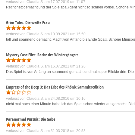
verfasst von
Claudia S.
am 17.07.2019 um 11:07
Recht nett gemacht und der Spielspaß geht nicht so schnell vorbei. Schöne Mi
Grim Tales: Die weiße Frau
verfasst von
Claudia S.
am 10.09.2021 um 15:50
toll und spannend gemacht. Macht von Anfang bis Ende Spaß. Schöne Minispi
Mystery Case Files: Rache des Wiedergängers
verfasst von
Claudia S.
am 16.07.2021 um 21:26
Das Spiel ist von Anfang an spannend gemacht und hat super Effekte drin. Die 
Empress of the Deep 3: Das Erbe des Phönix Sammleredition
verfasst von
Claudia S.
am 24.08.2016 um 10:16
nicht mal nach einer Minute habe ich das Spiel schon wieder ausgemacht. Bild b
Paranormal Pursuit: Die Gabe
verfasst von
Claudia S.
am 31.03.2018 um 20:53