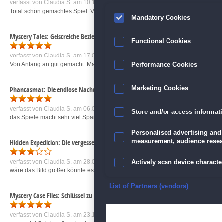
verfasst von
Claudia S.
am 10.10.2021 um 16:31
Total schön gemachtes Spiel. Von Anfang an Spaß und viele Aufgaben zu erled
Mandatory Cookies
Mystery Tales: Geistreiche Beziehungen
Functional Cookies
verfasst von
Claudia S.
am 17.03.2018 um 14:04
Von Anfang an gut gemacht. Man bekommt die Sachen alle im Laufe des Spiels.
Performance Cookies
Phantasmat: Die endlose Nacht
Marketing Cookies
verfasst von
Claudia S.
am 06.02.2019 um 13:44
Store and/or access informat
das Spiele macht sehr viel Spaß und man hat auch sehr lange was davon. Die Mi
Personalised advertising and
measurement, audience resea
Hidden Expedition: Die vergessenen Inseln
verfasst von
Claudia S.
am 28.07.2016 um 16:49
Actively scan device character
wäre das Bild größer könnte es besser sein. Da am Anafang schon für mich zu v
Ensure security, prevent and d
List of Partners (vendors)
Mystery Case Files: Schlüssel zu Ravenhearst
Deliver and present advertisi
verfasst von
Claudia S.
am 23.12.2019 um 14:06