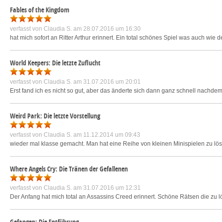
Fables of the Kingdom
verfasst von
Claudia S.
am 28.07.2016 um 16:30
hat mich sofort an Ritter Arthur erinnert. Ein total schönes Spiel was auch wi
World Keepers: Die letzte Zuflucht
verfasst von
Claudia S.
am 31.07.2016 um 20:01
Erst fand ich es nicht so gut, aber das änderte sich dann ganz schnell nachdem i
Weird Park: Die letzte Vorstellung
verfasst von
Claudia S.
am 11.12.2014 um 09:43
wieder mal klasse gemacht. Man hat eine Reihe von kleinen Minispielen zu lös
Where Angels Cry: Die Tränen der Gefallenen
verfasst von
Claudia S.
am 31.07.2016 um 12:31
Der Anfang hat mich total an Assassins Creed erinnert. Schöne Rätsen die zu l
Gefangen: Die Entführung