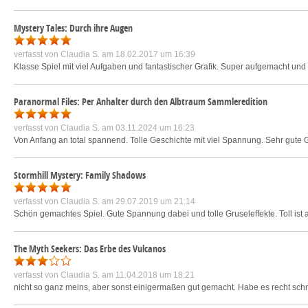
Mystery Tales: Durch ihre Augen
verfasst von
Claudia S.
am 18.02.2017 um 16:39
Klasse Spiel mit viel Aufgaben und fantastischer Grafik. Super aufgemacht un
Paranormal Files: Per Anhalter durch den Albtraum Sammleredition
verfasst von
Claudia S.
am 03.11.2024 um 16:23
Von Anfang an total spannend. Tolle Geschichte mit viel Spannung. Sehr gute
Stormhill Mystery: Family Shadows
verfasst von
Claudia S.
am 29.07.2019 um 21:14
Schön gemachtes Spiel. Gute Spannung dabei und tolle Gruseleffekte. Toll ist 
The Myth Seekers: Das Erbe des Vulcanos
verfasst von
Claudia S.
am 11.04.2018 um 18:21
nicht so ganz meins, aber sonst einigermaßen gut gemacht. Habe es recht schnel