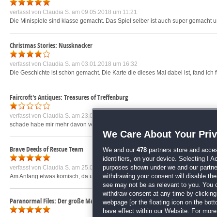
verfasst von
Claudia S.
am 09.05.2018 um 11:21
Die Minispiele sind klasse gemacht. Das Spiel selber ist auch super gemacht un
Christmas Stories: Nussknacker
verfasst von
Claudia S.
am 03.01.2018 um 16:32
Die Geschichte ist schön gemacht. Die Karte die dieses Mal dabei ist, fand ic
Faircroft's Antiques: Treasures of Treffenburg
verfasst von
Claudia S.
am 23.03.2021 um 19:25
schade habe mir mehr davon versprochen
mehr »
We Care About Your Pri
Brave Deeds of Rescue Team
We and our
478
partners store and acces
identifiers, on your device. Selecting I 
verfasst von
Claudia S.
am 25.09.2022 um 09:12
purposes shown under we and our partners
Am Anfang etwas komisch, da ungewohnt. Dann aber der absolute Spaßfaktor 
withdrawing your consent will disable th
see may not be as relevant to you. You 
withdraw consent at any time by clickin
Paranormal Files: Der große Mann
webpage [or the floating icon on the botto
have effect within our Website. For more 