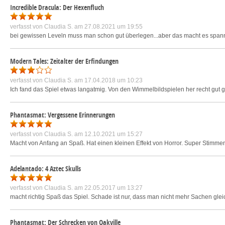
Incredible Dracula: Der Hexenfluch
verfasst von
Claudia S.
am 27.08.2021 um 19:55
bei gewissen Leveln muss man schon gut überlegen...aber das macht es spann
Modern Tales: Zeitalter der Erfindungen
verfasst von
Claudia S.
am 17.04.2018 um 10:23
Ich fand das Spiel etwas langatmig. Von den Wimmelbildspielen her recht gut g
Phantasmat: Vergessene Erinnerungen
verfasst von
Claudia S.
am 12.10.2021 um 15:27
Macht von Anfang an Spaß. Hat einen kleinen Effekt von Horror. Super Stimmen. G
Adelantado: 4 Aztec Skulls
verfasst von
Claudia S.
am 22.05.2017 um 13:27
macht richtig Spaß das Spiel. Schade ist nur, dass man nicht mehr Sachen gleich
Phantasmat: Der Schrecken von Oakville