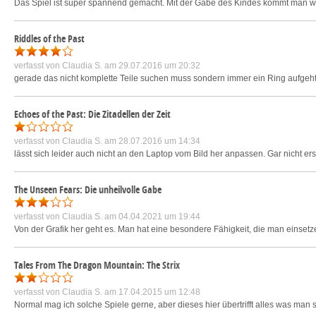
Das Spiel ist super spannend gemacht. Mit der Gabe des Kindes kommt man we
Riddles of the Past
verfasst von
Claudia S.
am 29.07.2016 um 20:32
gerade das nicht komplette Teile suchen muss sondern immer ein Ring aufgeht
Echoes of the Past: Die Zitadellen der Zeit
verfasst von
Claudia S.
am 28.07.2016 um 14:34
lässt sich leider auch nicht an den Laptop vom Bild her anpassen. Gar nicht erst
The Unseen Fears: Die unheilvolle Gabe
verfasst von
Claudia S.
am 04.04.2021 um 19:44
Von der Grafik her geht es. Man hat eine besondere Fähigkeit, die man einsetz
Tales From The Dragon Mountain: The Strix
verfasst von
Claudia S.
am 17.04.2015 um 12:48
Normal mag ich solche Spiele gerne, aber dieses hier übertrifft alles was ma