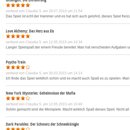
verfasst von
Claudia S.
am 28.07.2010 um 21:54
Das Spiel ist echt der Hammer und es hat sich auch gelohnt, dieses Spiel freizu
Love Alchemy: Das Herz aus Eis
verfasst von
Claudia S.
am 12.05.2015 um 10:34
Langer Spielspaß der einem Freude bereitet. Man hat verschieden Aufgaben 
Psycho Train
verfasst von
Claudia S.
am 30.03.2015 um 14:14
Ich finde das Spiel wirkllich schön und es macht auch Spaß es zu spielen. Ma
New York Mysteries: Geheimnisse der Mafia
verfasst von
Claudia S.
am 12.05.2015 um 10:48
Schön gemacht sind die Minispiele. Macht wirklich Spaß dieses Speil. Nicht all
Dark Parables: Der Schmerz der Schneekönigin