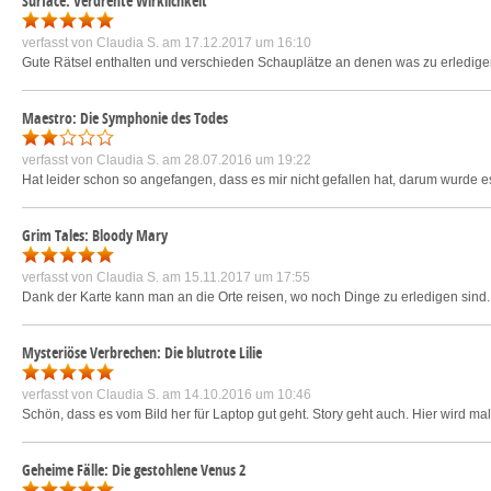
Surface: Verdrehte Wirklichkeit
verfasst von
Claudia S.
am 17.12.2017 um 16:10
Gute Rätsel enthalten und verschieden Schauplätze an denen was zu erledige
Maestro: Die Symphonie des Todes
verfasst von
Claudia S.
am 28.07.2016 um 19:22
Hat leider schon so angefangen, dass es mir nicht gefallen hat, darum wurde es
Grim Tales: Bloody Mary
verfasst von
Claudia S.
am 15.11.2017 um 17:55
Dank der Karte kann man an die Orte reisen, wo noch Dinge zu erledigen sind. 
Mysteriöse Verbrechen: Die blutrote Lilie
verfasst von
Claudia S.
am 14.10.2016 um 10:46
Schön, dass es vom Bild her für Laptop gut geht. Story geht auch. Hier wird 
Geheime Fälle: Die gestohlene Venus 2