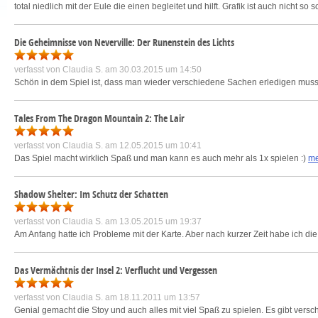
total niedlich mit der Eule die einen begleitet und hilft. Grafik ist auch nicht so 
Die Geheimnisse von Neverville: Der Runenstein des Lichts
verfasst von
Claudia S.
am 30.03.2015 um 14:50
Schön in dem Spiel ist, dass man wieder verschiedene Sachen erledigen mu
Tales From The Dragon Mountain 2: The Lair
verfasst von
Claudia S.
am 12.05.2015 um 10:41
Das Spiel macht wirklich Spaß und man kann es auch mehr als 1x spielen :)
me
Shadow Shelter: Im Schutz der Schatten
verfasst von
Claudia S.
am 13.05.2015 um 19:37
Am Anfang hatte ich Probleme mit der Karte. Aber nach kurzer Zeit habe ich di
Das Vermächtnis der Insel 2: Verflucht und Vergessen
verfasst von
Claudia S.
am 18.11.2011 um 13:57
Genial gemacht die Stoy und auch alles mit viel Spaß zu spielen. Es gibt vers