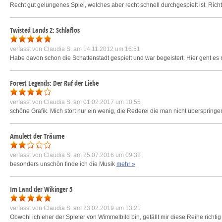
Recht gut gelungenes Spiel, welches aber recht schnell durchgespielt ist. Richti
Twisted Lands 2: Schlaflos
verfasst von
Claudia S.
am 14.11.2012 um 16:51
Habe davon schon die Schattenstadt gespielt und war begeistert. Hier geht es 
Forest Legends: Der Ruf der Liebe
verfasst von
Claudia S.
am 01.02.2017 um 10:55
schöne Grafik. Mich stört nur ein wenig, die Rederei die man nicht überspringen
Amulett der Träume
verfasst von
Claudia S.
am 25.07.2016 um 09:32
besonders unschön finde ich die Musik
mehr »
Im Land der Wikinger 5
verfasst von
Claudia S.
am 23.02.2019 um 13:21
Obwohl ich eher der Spieler von Wimmelbild bin, gefällt mir diese Reihe richtig