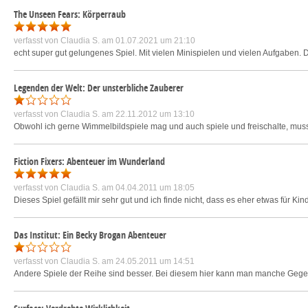
The Unseen Fears: Körperraub
verfasst von
Claudia S.
am 01.07.2021 um 21:10
echt super gut gelungenes Spiel. Mit vielen Minispielen und vielen Aufgaben. 
Legenden der Welt: Der unsterbliche Zauberer
verfasst von
Claudia S.
am 22.11.2012 um 13:10
Obwohl ich gerne Wimmelbildspiele mag und auch spiele und freischalte, muss 
Fiction Fixers: Abenteuer im Wunderland
verfasst von
Claudia S.
am 04.04.2011 um 18:05
Dieses Spiel gefällt mir sehr gut und ich finde nicht, dass es eher etwas für 
Das Institut: Ein Becky Brogan Abenteuer
verfasst von
Claudia S.
am 24.05.2011 um 14:51
Andere Spiele der Reihe sind besser. Bei diesem hier kann man manche Gegens