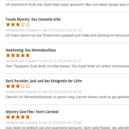
Ich persönlich finde das Spiel total super gemacht. Man hat etwas länger wa
Youda Mystery: Das Stanwick-Erbe
verfasst von
Claudia S.
am 02.03.2012 um 15:33
Ich habe davon nur die Testversion gespielt und hatte erst überlegt es freizu
Awakening: Das Himmelsschloss
verfasst von
Claudia S.
am 02.11.2016 um 11:10
Den Tippgeber Eule finde ich total klasse. Die Karte finde ich selber nicht bes
Dark Parables: Jack und das Königreich der Lüfte
verfasst von
Claudia S.
am 26.02.2018 um 16:43
Obwohl ich Wimmelbildspiele so gerne mag, hat mir dieses nicht so gut gefallen.
Mystery Case Files: Fate's Carnival
verfasst von
Claudia S.
am 11.09.2019 um 14:08
Das Spiel ist wirklich gut und spannend gemacht. Sehr viele Rätsel, die allerdin