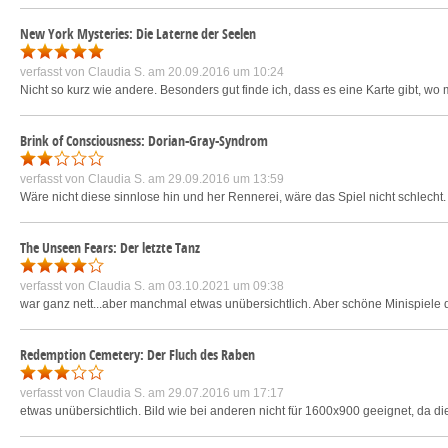
New York Mysteries: Die Laterne der Seelen
verfasst von
Claudia S.
am 20.09.2016 um 10:24
Nicht so kurz wie andere. Besonders gut finde ich, dass es eine Karte gibt, wo
Brink of Consciousness: Dorian-Gray-Syndrom
verfasst von
Claudia S.
am 29.09.2016 um 13:59
Wäre nicht diese sinnlose hin und her Rennerei, wäre das Spiel nicht schlecht. 
The Unseen Fears: Der letzte Tanz
verfasst von
Claudia S.
am 03.10.2021 um 09:38
war ganz nett...aber manchmal etwas unübersichtlich. Aber schöne Minispiel
Redemption Cemetery: Der Fluch des Raben
verfasst von
Claudia S.
am 29.07.2016 um 17:17
etwas unübersichtlich. Bild wie bei anderen nicht für 1600x900 geeignet, da d