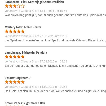
Paranormal Files: Geisterjagd Sammleredition
verfasst von
Claudia S.
am 13.11.2024 um 16:54
War am Anfang ganz gut, darum auch gekauft. Aber im Laufe des Spiels war es 
Mystery Tales: Echter Horror
verfasst von
Claudia S.
am 22.08.2020 um 19:52
das Spiel macht von Anfang an total Spaß und hat viele Orte und Rätsel in si
Vampirsaga: Büchse der Pandora
verfasst von
Claudia S.
am 27.08.2010 um 09:59
Ein echt super gelungenes Spiel. Nicht zu leicht und schön zu spielen. Und kurz
Das Rettungsteam 7
verfasst von
Claudia S.
am 14.10.2017 um 19:54
Das Spiel hat sich im Laufe der Zeit viel weiter entwickelt und es gibt viele D
Dreamscapes: Nightmare's Heir