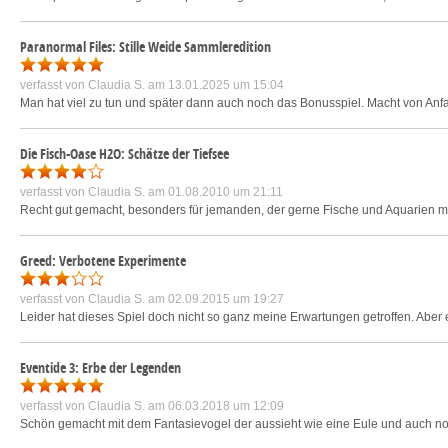
Paranormal Files: Stille Weide Sammleredition
verfasst von
Claudia S.
am 13.01.2025 um 15:04
Man hat viel zu tun und später dann auch noch das Bonusspiel. Macht von Anf
Die Fisch-Oase H2O: Schätze der Tiefsee
verfasst von
Claudia S.
am 01.08.2010 um 21:11
Recht gut gemacht, besonders für jemanden, der gerne Fische und Aquarien ma
Greed: Verbotene Experimente
verfasst von
Claudia S.
am 02.09.2015 um 19:27
Leider hat dieses Spiel doch nicht so ganz meine Erwartungen getroffen. Aber e
Eventide 3: Erbe der Legenden
verfasst von
Claudia S.
am 06.03.2018 um 12:09
Schön gemacht mit dem Fantasievogel der aussieht wie eine Eule und auch noch