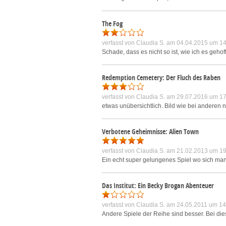
The Fog
verfasst von
Claudia S.
am 04.04.2015 um 14
Schade, dass es nicht so ist, wie ich es geho
Redemption Cemetery: Der Fluch des Raben
verfasst von
Claudia S.
am 29.07.2016 um 17
etwas unübersichtlich. Bild wie bei anderen 
Verbotene Geheimnisse: Alien Town
verfasst von
Claudia S.
am 21.02.2013 um 19
Ein echt super gelungenes Spiel wo sich ma
Das Institut: Ein Becky Brogan Abenteuer
verfasst von
Claudia S.
am 24.05.2011 um 14
Andere Spiele der Reihe sind besser. Bei di