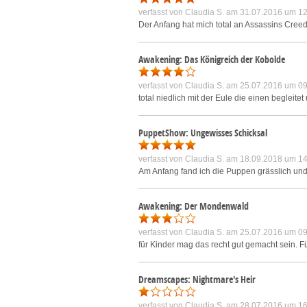
verfasst von
Claudia S.
am 31.07.2016 um 12
Der Anfang hat mich total an Assassins Creed
Awakening: Das Königreich der Kobolde
verfasst von
Claudia S.
am 25.07.2016 um 09
total niedlich mit der Eule die einen begleitet 
PuppetShow: Ungewisses Schicksal
verfasst von
Claudia S.
am 18.09.2018 um 14
Am Anfang fand ich die Puppen grässlich und 
Awakening: Der Mondenwald
verfasst von
Claudia S.
am 25.07.2016 um 09
für Kinder mag das recht gut gemacht sein. Für
Dreamscapes: Nightmare's Heir
verfasst von
Claudia S.
am 28.07.2016 um 16