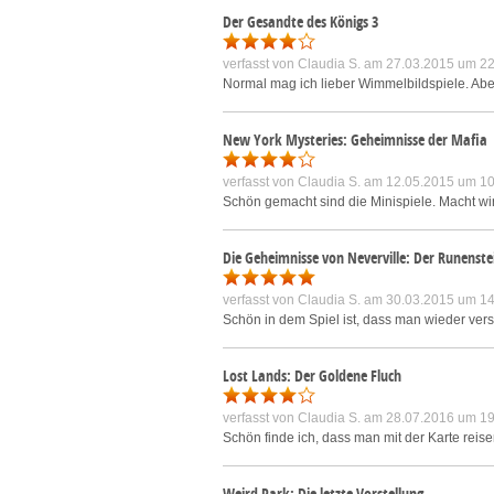
Der Gesandte des Königs 3
verfasst von
Claudia S.
am 27.03.2015 um 22
Normal mag ich lieber Wimmelbildspiele. Aber d
New York Mysteries: Geheimnisse der Mafia
verfasst von
Claudia S.
am 12.05.2015 um 10
Schön gemacht sind die Minispiele. Macht wir
Die Geheimnisse von Neverville: Der Runenstei
verfasst von
Claudia S.
am 30.03.2015 um 14
Schön in dem Spiel ist, dass man wieder v
Lost Lands: Der Goldene Fluch
verfasst von
Claudia S.
am 28.07.2016 um 19
Schön finde ich, dass man mit der Karte rei
Weird Park: Die letzte Vorstellung