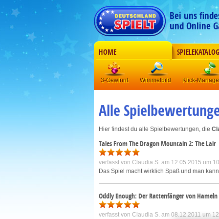
Bei uns find
und Online G
HOME
SPIELEKATALO
3-Gewinnt
Wimmelbild
Klick-Manag
Alle Spielbewertung
Hier findest du alle Spielbewertungen, die
Cl
Tales From The Dragon Mountain 2: The Lair
verfasst von
Claudia S.
am 12.05.2015 um 10
Das Spiel macht wirklich Spaß und man kann 
Oddly Enough: Der Rattenfänger von Hameln
verfasst von
Claudia S.
am 08.12.2011 um 12