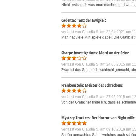
Nicht ersichtlich was man machen und wo ma
Cadenza: Tanz der Ewigkeit
verfasst von
Claudia S.
am 22.04.2021 um 11
Man hat viele Minispiele dabei. Die Grafik ist 
Sharpe Investigations: Mord an der Seine
verfasst von
Claudia S.
am 24.05.2015 um 11
Zwar ist das Spiel nicht schlecht gemacht, abe
Frankenstein: Meister des Schreckens
verfasst von
Claudia S.
am 27.03.2015 um 12
Von der Grafik her finde ich, dass es schlimm
Mystery Trackers: Der Horror von Nightsville
verfasst von
Claudia S.
am 09.10.2019 um 15
Schön gemachtes Spiel, welches auch schön sp