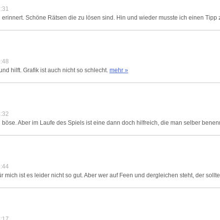
:31
 erinnert. Schöne Rätsen die zu lösen sind. Hin und wieder musste ich einen Tipp 
:48
und hilft. Grafik ist auch nicht so schlecht.
mehr »
:32
böse. Aber im Laufe des Spiels ist eine dann doch hilfreich, die man selber benen
:44
 mich ist es leider nicht so gut. Aber wer auf Feen und dergleichen steht, der sollte
:17