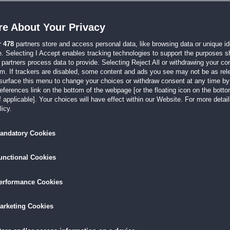
t wegen Teilen suchen als andere. Man muss Gegenstände suchen wo ein dunkler 
e About Your Privacy
r
478
partners store and access personal data, like browsing data or unique ide
:37
e. Selecting I Accept enables tracking technologies to support the purposes 
Aber nach kurzer Zeit habe ich die Karte schätzen und zu handhaben gelernt. Bin a
partners process data to provide. Selecting Reject All or withdrawing your con
em. If trackers are disabled, some content and ads you see may not be as rel
surface this menu to change your choices or withdraw consent at any time by 
erences link on the bottom of the webpage [or the floating icon on the bottom
 applicable]. Your choices will have effect within our Website. For more details
:34
icy.
. Man hat verschieden Aufgaben und muss immer neue Gebiete erforschen.
mehr »
andatory Cookies
in
unctional Cookies
:58
 den Videoszenen. Da könnte man meinen, dass man einen Kinderfilm ansieht. Das S
erformance Cookies
arketing Cookies
:30
n total schönes Spiel was auch wie der Ritter Spaß macht. Man hört sogar das Holz 