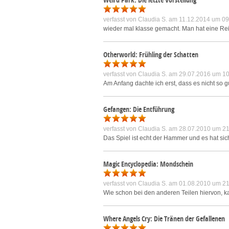
verfasst von
Claudia S.
am 11.12.2014 um 09
wieder mal klasse gemacht. Man hat eine Rei
Otherworld: Frühling der Schatten
verfasst von
Claudia S.
am 29.07.2016 um 10
Am Anfang dachte ich erst, dass es nicht so g
Gefangen: Die Entführung
verfasst von
Claudia S.
am 28.07.2010 um 21
Das Spiel ist echt der Hammer und es hat sich
Magic Encyclopedia: Mondschein
verfasst von
Claudia S.
am 01.08.2010 um 21
Wie schon bei den anderen Teilen hiervon, ka
Where Angels Cry: Die Tränen der Gefallenen