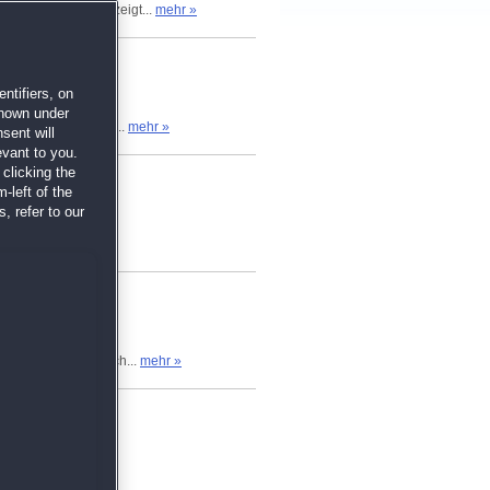
Schatten für angezeigt...
mehr »
ntifiers, on
shown under
nfangs immer ratlos...
mehr »
sent will
evant to you.
clicking the
-left of the
, refer to our
piel selber ist auch...
mehr »
hacken xD
mehr »