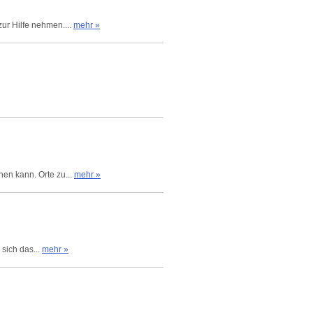
zur Hilfe nehmen....
mehr »
nen kann. Orte zu...
mehr »
 sich das...
mehr »