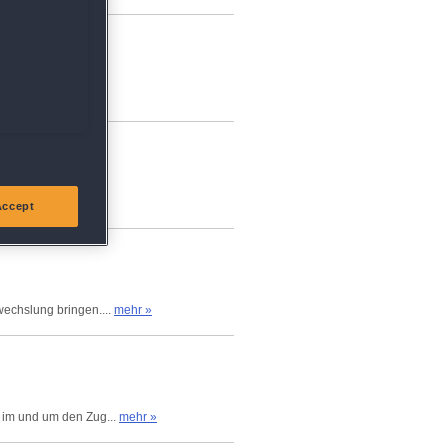
et, was ich...
mehr »
be es 2x...
mehr »
Accept
wechslung bringen....
mehr »
r im und um den Zug...
mehr »