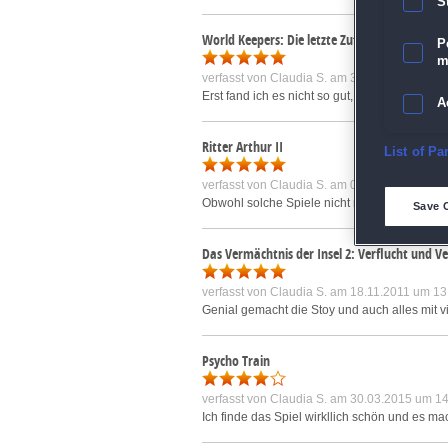
S
World Keepers: Die letzte Zuflucht
P
m
verfasst von
Claudia S.
am 31.07.2016 um 20
Erst fand ich es nicht so gut, aber das ändert
A
Ritter Arthur II
E
List of Pa
verfasst von
Claudia S.
am 05.03.2012 um 14
D
Obwohl solche Spiele nicht mein Ding^^ sind, 
Save 
M
Das Vermächtnis der Insel 2: Verflucht und V
verfasst von
Claudia S.
am 18.11.2011 um 13
L
Genial gemacht die Stoy und auch alles mit v
I
Psycho Train
S
verfasst von
Claudia S.
am 30.03.2015 um 14
Ich finde das Spiel wirkllich schön und es 
Sho