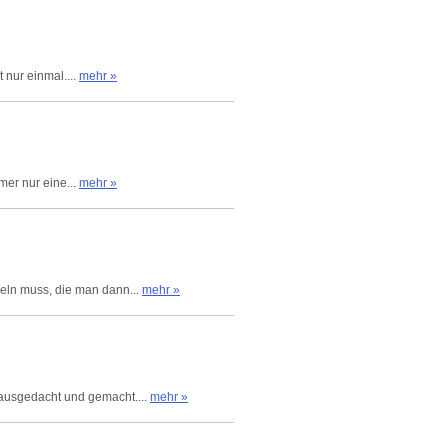
 nur einmal....
mehr »
mer nur eine...
mehr »
ln muss, die man dann...
mehr »
 ausgedacht und gemacht....
mehr »