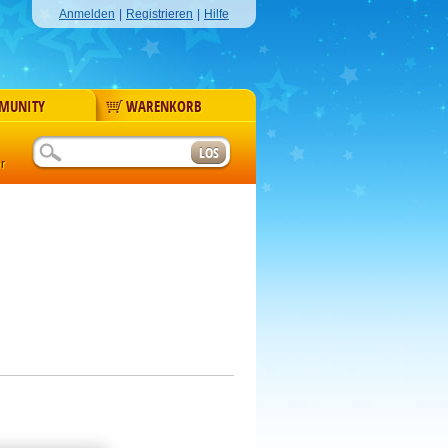
Anmelden
|
Registrieren
|
Hilfe
MUNITY
WARENKORB
r