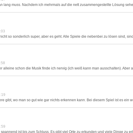
n lang muss. Nachdem ich mehrmals auf die nett zusammengestellte Lösung sehe
:03
nicht so sonderlich super, aber es geht. Alle Spiele die nebenbei zu lösen sind, sind
:58
r alleine schon die Musik finde ich nervig (ich weiß kann man ausschalten). Aber all
:19
ere gibt, wo man so gut wie gar nichts erkennen kann. Bei diesem Spiel ist es ein w
:59
annend ist bis zum Schluss. Es gibt viel Orte zu erkunden und viele Dinge zu erl