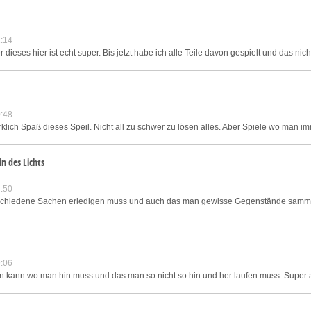
:14
ieses hier ist echt super. Bis jetzt habe ich alle Teile davon gespielt und das nicht
:48
klich Spaß dieses Speil. Nicht all zu schwer zu lösen alles. Aber Spiele wo man im
n des Lichts
:50
erschiedene Sachen erledigen muss und auch das man gewisse Gegenstände samme
:06
sen kann wo man hin muss und das man so nicht so hin und her laufen muss. Super