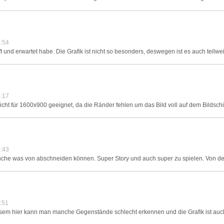
:54
fft und erwartet habe. Die Grafik ist nicht so besonders, deswegen ist es auch teilw
:17
nicht für 1600x900 geeignet, da die Ränder fehlen um das Bild voll auf dem Bildsc
:43
nche was von abschneiden können. Super Story und auch super zu spielen. Von d
:51
esem hier kann man manche Gegenstände schlecht erkennen und die Grafik ist auch