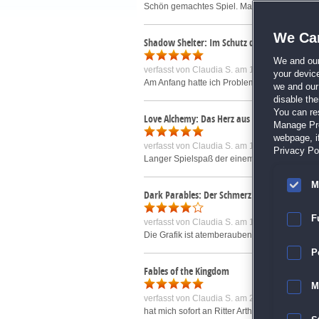
Schön gemachtes Spiel. Mal anders aufgebau
We Car
Shadow Shelter: Im Schutz der Schatten
We and ou
verfasst von
Claudia S.
am 13.05.2015 um 19
your devic
Am Anfang hatte ich Probleme mit der Karte. 
we and our 
disable th
You can re
Love Alchemy: Das Herz aus Eis
Manage Pref
webpage, if
verfasst von
Claudia S.
am 12.05.2015 um 10
Privacy Pol
Langer Spielspaß der einem Freude bereitet
M
Dark Parables: Der Schmerz der Schneekönig
F
verfasst von
Claudia S.
am 15.09.2015 um 15
Die Grafik ist atemberaubend, besonders bei
P
Fables of the Kingdom
M
verfasst von
Claudia S.
am 28.07.2016 um 16
hat mich sofort an Ritter Arthur erinnert. Ei