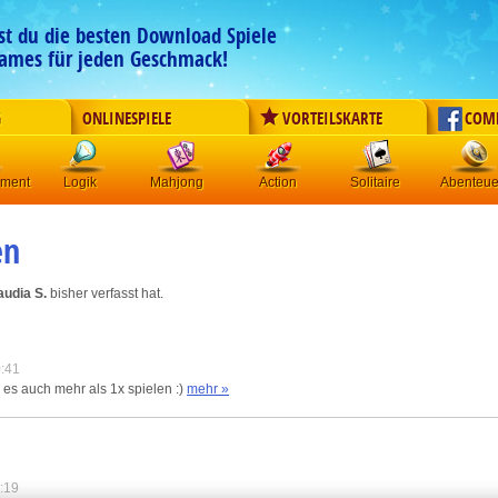
est du die besten Download Spiele
ames für jeden Geschmack!
G
ONLINESPIELE
VORTEILSKARTE
COM
ement
Logik
Mahjong
Action
Solitaire
Abenteue
en
audia S.
bisher verfasst hat.
:41
es auch mehr als 1x spielen :)
mehr »
:19