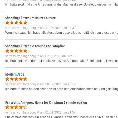
Ich hätte jetzt mal eine Anregung für die Macher dieser Spiele, damit es nicht
Shopping Clutter 22: Haute Couture
verfasst von
Ingeborg P.
am 31.05.2023 um 07:37
Wenn ich sage, ich habe alle Ausgaben gespielt, das heißt ich mag dieses einfa
Shopping Clutter 15: Around the Campfire
verfasst von
Ingeborg P.
am 07.11.2022 um 16:16
Ich habe jetzt von der ersten bis zur letzten Ausgabe alle Spiele gekauft, weil 
Modern Art 3
verfasst von
Ingeborg P.
am 08.02.2021 um 13:14
Ich erfreue mich an den schönen Bildern und entspanne mich bei Fertigstellung
Faircroft's Antiques: Home for Christmas Sammleredition
verfasst von
Ingeborg P.
am 01.01.2022 um 21:54
Für Wimmelbildfans ein schönes, langes, abwechslungsreiches Spiel, dazu noch sc