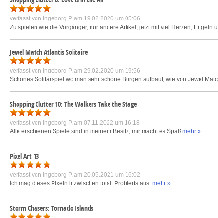
verfasst von
Ingeborg P.
am 19.02.2020 um 05:06
Zu spielen wie die Vorgänger, nur andere Artikel, jetzt mit viel Herzen, Engeln
Jewel Match Atlantis Solitaire
verfasst von
Ingeborg P.
am 29.02.2020 um 19:56
Schönes Solitärspiel wo man sehr schöne Burgen aufbaut, wie von Jewel Mat
Shopping Clutter 10: The Walkers Take the Stage
verfasst von
Ingeborg P.
am 07.11.2022 um 16:18
Alle erschienen Spiele sind in meinem Besitz, mir macht es Spaß
mehr »
Pixel Art 13
verfasst von
Ingeborg P.
am 20.05.2021 um 16:02
Ich mag dieses Pixeln inzwischen total. Probierts aus.
mehr »
Storm Chasers: Tornado Islands