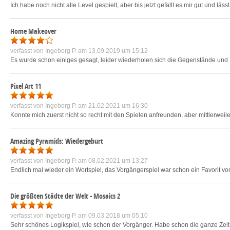
Ich habe noch nicht alle Level gespielt, aber bis jetzt gefällt es mir gut und lässt
Home Makeover
verfasst von
Ingeborg P.
am 13.09.2019 um 15:12
Es wurde schon einiges gesagt, leider wiederholen sich die Gegenstände und B
Pixel Art 11
verfasst von
Ingeborg P.
am 21.02.2021 um 16:30
Konnte mich zuerst nicht so recht mit den Spielen anfreunden, aber mittlerweile
Amazing Pyramids: Wiedergeburt
verfasst von
Ingeborg P.
am 08.02.2021 um 13:27
Endlich mal wieder ein Wortspiel, das Vorgängerspiel war schon ein Favorit vo
Die größten Städte der Welt - Mosaics 2
verfasst von
Ingeborg P.
am 09.03.2018 um 05:10
Sehr schönes Logikspiel, wie schon der Vorgänger. Habe schon die ganze Zeit