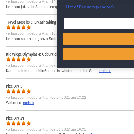
verfasst von
Ingeborg P.
am 14.09.2019 um 14:27
Ensure security, prevent and d
Ich habe jetzt alle Städte durchgespielt. Man könnte dem Spiel ein neues Gewan
List of Partners (vendors)
Deliver and present advertisi
Travel Mosaics 8: Breathtaking Seoul
verfasst von
Ingeborg P.
am 13.09.2019 um 14:58
Match and combine data from
Ich habe schon die ganze Serie gespielt und habe Spaß daran. Da auch dazw
Link different devices
Die Wiege Olympias 4: Geburt einer Legende
Identify devices based on inf
verfasst von
Ingeborg P.
am 07.06.2018 um 13:49
Kann mich nur anschließen, es ist wieder ein tolles Spiel.
mehr »
Save and communicate priva
Pixel Art 5
verfasst von
Ingeborg P.
am 09.04.2021 um 13:22
Weiter so.
mehr »
Pixel Art 21
verfasst von
Ingeborg P.
am 08.01.2023 um 16:31