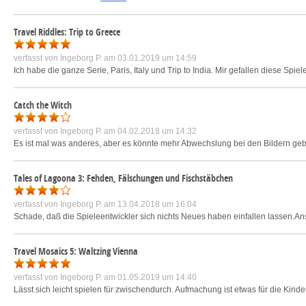
Travel Riddles: Trip to Greece
verfasst von
Ingeborg P.
am 03.01.2019 um 14:59
Ich habe die ganze Serie, Paris, Italy und Trip to India. Mir gefallen diese Sp
Catch the Witch
verfasst von
Ingeborg P.
am 04.02.2018 um 14:32
Es ist mal was anderes, aber es könnte mehr Abwechslung bei den Bildern gebe
Tales of Lagoona 3: Fehden, Fälschungen und Fischstäbchen
verfasst von
Ingeborg P.
am 13.04.2018 um 16:04
Schade, daß die Spieleentwickler sich nichts Neues haben einfallen lassen.Ans
Travel Mosaics 5: Waltzing Vienna
verfasst von
Ingeborg P.
am 01.05.2019 um 14:40
Lässt sich leicht spielen für zwischendurch. Aufmachung ist etwas für die Kinde