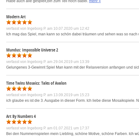
Habe auch alle gespielt,bin zum Teil noch dabei.
mehr »
Modern Art
verfasst von
Ingeborg P.
am 10.07.2020 um 12:42
Ich mag das Spiel, man kann so schön dabei träumen und sehen was so nach 
Mundus: Impossible Universe 2
verfasst von
Ingeborg P.
am 29.04.2019 um 13:39
Gelungenes 3-Gewinnt Spiel Man kann mit der Relaxversion anfangen und sich
Time Twins Mosaics: Tales of Avalon
verfasst von
Ingeborg P.
am 13.09.2019 um 15:23
ich glaube es ist die 3. Ausgabe in dieser Form. Ich liebe diese Mosaikspiele. N
Art By Numbers 4
verfasst von
Ingeborg P.
am 01.07.2021 um 17:37
Bei den Nummernspielen mein Liebling, schöne Motive, schöne Farben. Ich wü