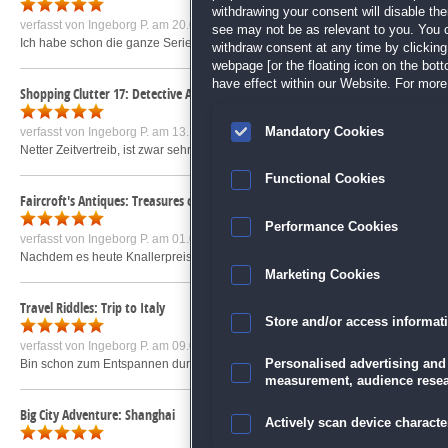
withdrawing your consent will disable th
verfasst von
Ingeborg P.
am 20.05.2021 um 15:59
see may not be as relevant to you. You 
Ich habe schon die ganze Serie, besonders gefallen mir die schönen Motive u
withdraw consent at any time by clickin
webpage [or the floating icon on the botto
have effect within our Website. For more 
Shopping Clutter 17: Detective Agency
Mandatory Cookies
verfasst von
Ingeborg P.
am 13.10.2022 um 13:03
Netter Zeitvertreib, ist zwar sehr kindlich aufgemacht, aber für Junggeblieben
Functional Cookies
Faircroft's Antiques: Treasures of Treffenburg Sammleredition
Performance Cookies
verfasst von
Ingeborg P.
am 01.01.2021 um 14:36
Nachdem es heute Knallerpreise gibt, habe ich gleich mein Freispiel eingelö
Marketing Cookies
Travel Riddles: Trip to Italy
Store and/or access informat
verfasst von
Ingeborg P.
am 09.01.2019 um 15:40
Bin schon zum Entspannen durch France,Greece und India gereist. Ich finde es
Personalised advertising and
measurement, audience resea
Big City Adventure: Shanghai
Actively scan device character