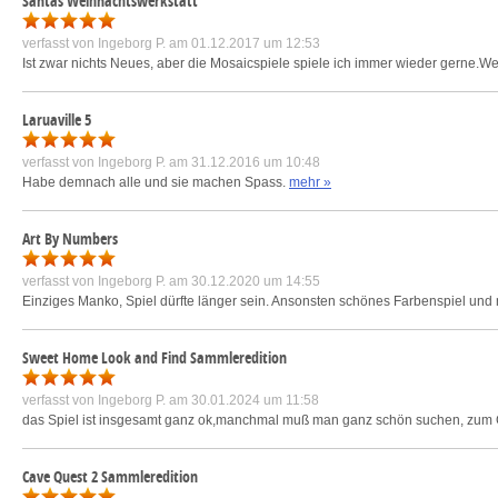
Santas Weihnachtswerkstatt
verfasst von
Ingeborg P.
am 01.12.2017 um 12:53
Ist zwar nichts Neues, aber die Mosaicspiele spiele ich immer wieder gerne.Wer 
Laruaville 5
verfasst von
Ingeborg P.
am 31.12.2016 um 10:48
Habe demnach alle und sie machen Spass.
mehr »
Art By Numbers
verfasst von
Ingeborg P.
am 30.12.2020 um 14:55
Einziges Manko, Spiel dürfte länger sein. Ansonsten schönes Farbenspiel und m
Sweet Home Look and Find Sammleredition
verfasst von
Ingeborg P.
am 30.01.2024 um 11:58
das Spiel ist insgesamt ganz ok,manchmal muß man ganz schön suchen, zum Gl
Cave Quest 2 Sammleredition