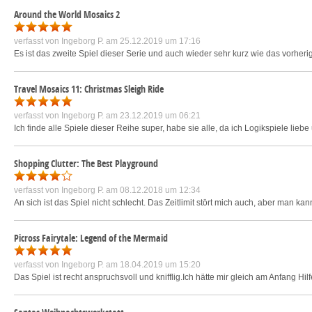
Around the World Mosaics 2
verfasst von
Ingeborg P.
am 25.12.2019 um 17:16
Es ist das zweite Spiel dieser Serie und auch wieder sehr kurz wie das vorheri
Travel Mosaics 11: Christmas Sleigh Ride
verfasst von
Ingeborg P.
am 23.12.2019 um 06:21
Ich finde alle Spiele dieser Reihe super, habe sie alle, da ich Logikspiele li
Shopping Clutter: The Best Playground
verfasst von
Ingeborg P.
am 08.12.2018 um 12:34
An sich ist das Spiel nicht schlecht. Das Zeitlimit stört mich auch, aber man ka
Picross Fairytale: Legend of the Mermaid
verfasst von
Ingeborg P.
am 18.04.2019 um 15:20
Das Spiel ist recht anspruchsvoll und knifflig.Ich hätte mir gleich am Anfang Hi