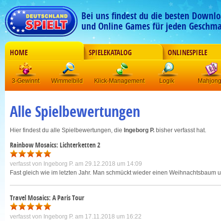
Bei uns findest du die besten Downlo
und Online Games für jeden Geschma
HOME
SPIELEKATALOG
ONLINESPIELE
3-Gewinnt
Wimmelbild
Klick-Management
Logik
Mahjon
Alle Spielbewertungen
Hier findest du alle Spielbewertungen, die
Ingeborg P.
bisher verfasst hat.
Rainbow Mosaics: Lichterketten 2
verfasst von
Ingeborg P.
am 29.12.2018 um 14:09
Fast gleich wie im letzten Jahr. Man schmückt wieder einen Weihnachtsbaum u
Travel Mosaics: A Paris Tour
verfasst von
Ingeborg P.
am 17.11.2018 um 16:22