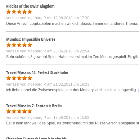
Riddles of the Owls' Kingdom
verfasst von
Ingeborg P.
am 12.08.2018 um 17:30
Diese Art von Logikspielen machen wirklich Spass. Immer ein anderes Thema, 
Mundus: Impossible Universe
verfasst von
Ingeborg P.
am 23.06.2018 um 22:54
Sehr schönes 3 gewinnt Spiel. Habe es erst mal im Zen Modus gespielt. Es gibt
Travel Mosaics 14: Perfect Stockholm
verfasst von
Ingeborg P.
am 21.02.2021 um 16:33
Ich liebe dabei die Zwischenspiele, nur das Memoryspiel ist mir zu langweilig.
Travel Mosaics 7: Fantastic Berlin
verfasst von
Ingeborg P.
am 13.09.2019 um 15:02
Es ist kein langweiliges Spiel, da zwischendurch die Puzzelverschiebespiele s
Shopping Clutter 6: Love is in the Air