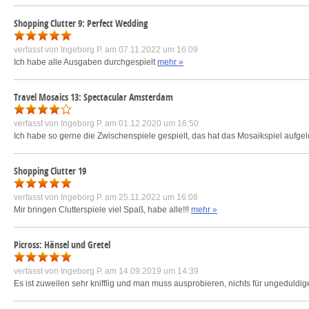
Shopping Clutter 9: Perfect Wedding
verfasst von
Ingeborg P.
am 07.11.2022 um 16:09
Ich habe alle Ausgaben durchgespielt
mehr »
Travel Mosaics 13: Spectacular Amsterdam
verfasst von
Ingeborg P.
am 01.12.2020 um 16:50
Ich habe so gerne die Zwischenspiele gespielt, das hat das Mosaikspiel aufgel
Shopping Clutter 19
verfasst von
Ingeborg P.
am 25.11.2022 um 16:08
Mir bringen Clutterspiele viel Spaß, habe alle!!!
mehr »
Picross: Hänsel und Gretel
verfasst von
Ingeborg P.
am 14.09.2019 um 14:39
Es ist zuweilen sehr knifflig und man muss ausprobieren, nichts für ungeduldi