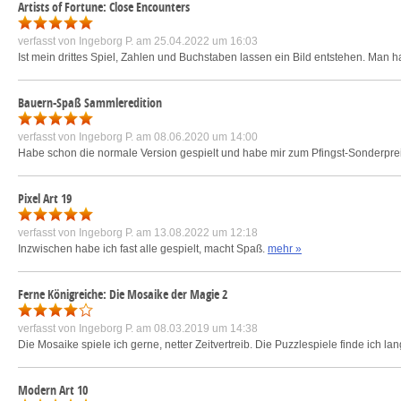
Artists of Fortune: Close Encounters
verfasst von
Ingeborg P.
am 25.04.2022 um 16:03
Ist mein drittes Spiel, Zahlen und Buchstaben lassen ein Bild entstehen. Man 
Bauern-Spaß Sammleredition
verfasst von
Ingeborg P.
am 08.06.2020 um 14:00
Habe schon die normale Version gespielt und habe mir zum Pfingst-Sonderpreis 
Pixel Art 19
verfasst von
Ingeborg P.
am 13.08.2022 um 12:18
Inzwischen habe ich fast alle gespielt, macht Spaß.
mehr »
Ferne Königreiche: Die Mosaike der Magie 2
verfasst von
Ingeborg P.
am 08.03.2019 um 14:38
Die Mosaike spiele ich gerne, netter Zeitvertreib. Die Puzzlespiele finde ich la
Modern Art 10