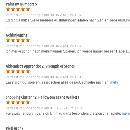
Paint By Numbers 5
verfasst von
Ingeborg P.
am 30.06.2021 um 13:49
Es gibt ja mittlerweile mehrere Ausführungen, Malen nach Zahlen, jede Ausführ
Gehirnjogging
verfasst von
Ingeborg P.
am 20.04.2020 um 12:40
Ich merke schon nach mehrmaligen Spielen, ich werde immer besser. Habe
Alchemist's Apprentice 2: Strength of Stones
verfasst von
Ingeborg P.
am 09.04.2020 um 13:19
Lässt sich gut spielen, es ist schon alles gesagt, schließe mich an.
mehr »
Shopping Clutter 12: Halloween at the Walkers
verfasst von
Ingeborg P.
am 07.11.2021 um 17:38
Für zwischendurch ganz ok Ich mag ganz besonders die Zwischenspiele.
mehr
Pixel Art 17