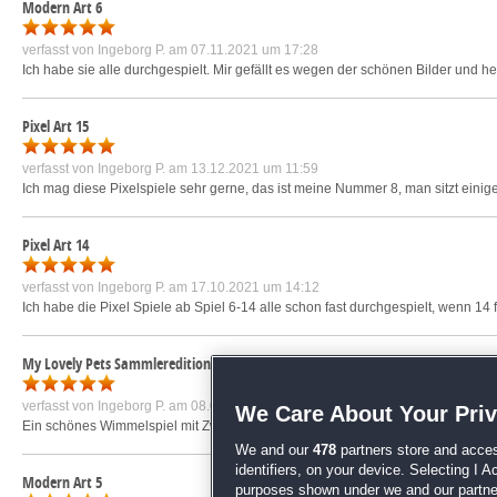
Modern Art 6
verfasst von
Ingeborg P.
am 07.11.2021 um 17:28
Ich habe sie alle durchgespielt. Mir gefällt es wegen der schönen Bilder und h
Pixel Art 15
verfasst von
Ingeborg P.
am 13.12.2021 um 11:59
Ich mag diese Pixelspiele sehr gerne, das ist meine Nummer 8, man sitzt eini
Pixel Art 14
verfasst von
Ingeborg P.
am 17.10.2021 um 14:12
Ich habe die Pixel Spiele ab Spiel 6-14 alle schon fast durchgespielt, wenn 14 fer
My Lovely Pets Sammleredition
verfasst von
Ingeborg P.
am 08.03.2023 um 03:10
We Care About Your Pri
Ein schönes Wimmelspiel mit Zwischenspielen und süßen Tieren.
mehr »
We and our
478
partners store and acces
identifiers, on your device. Selecting I 
Modern Art 5
purposes shown under we and our partners