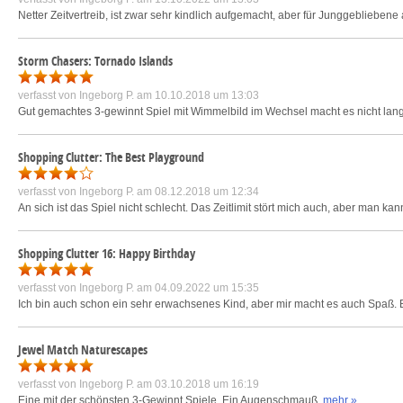
Netter Zeitvertreib, ist zwar sehr kindlich aufgemacht, aber für Junggeblieben
Storm Chasers: Tornado Islands
verfasst von
Ingeborg P.
am 10.10.2018 um 13:03
Gut gemachtes 3-gewinnt Spiel mit Wimmelbild im Wechsel macht es nicht lan
Shopping Clutter: The Best Playground
verfasst von
Ingeborg P.
am 08.12.2018 um 12:34
An sich ist das Spiel nicht schlecht. Das Zeitlimit stört mich auch, aber man ka
Shopping Clutter 16: Happy Birthday
verfasst von
Ingeborg P.
am 04.09.2022 um 15:35
Ich bin auch schon ein sehr erwachsenes Kind, aber mir macht es auch Spaß. 
Jewel Match Naturescapes
verfasst von
Ingeborg P.
am 03.10.2018 um 16:19
Eine mit der schönsten 3-Gewinnt Spiele. Ein Augenschmauß.
mehr »