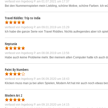
verfasst von
Ingeborg P.
am 01.07.2021 um 17:37
Bei den Nummernspielen mein Liebling, schöne Motive, schöne Farben. Ich wü
Travel Riddles: Trip to India
verfasst von
Ingeborg P.
am 09.01.2019 um 15:29
Ich habe die ganze Serie von Travel Riddles. Nichts aufregendes aber ich spi
Neptunia
verfasst von
Ingeborg P.
am 08.08.2019 um 13:56
Habe auch keine Probleme mehr. Bei meinem alten Computer hatte ich auch das
Paint By Numbers
verfasst von
Ingeborg P.
am 06.09.2020 um 18:43
Klicken muss man ja bei allen Spielen, Modern Art hat mir auch noch etwas be
Modern Art 2
verfasst von
Ingeborg P.
am 09.10.2020 um 14:15