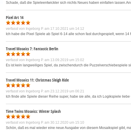
Schade, daß die Spieleentwickler sich nichts Neues haben einfallen lassen.Ans
Pixel Art 14
verfasst von
Ingeborg P.
am 17.10.2021 um 14:12
Ich habe die Pixel Spiele ab Spiel 6-14 alle schon fast durchgespielt, wenn 14 fer
Travel Mosaics 7: Fantastic Berlin
verfasst von
Ingeborg P.
am 13.09.2019 um 15:02
Es ist kein langweiliges Spiel, da zwischendurch die Puzzelverschiebespiele s
Travel Mosaics 11: Christmas Sleigh Ride
verfasst von
Ingeborg P.
am 23.12.2019 um 06:21
Ich finde alle Spiele dieser Reihe super, habe sie alle, da ich Logikspiele li
Time Twins Mosaics: Winter Splash
verfasst von
Ingeborg P.
am 30.12.2020 um 15:10
Schön, daß es mal wieder eine neue Ausgabe von diesem Mosaikspiel gibt, m