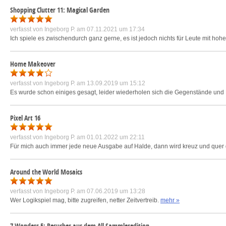
Shopping Clutter 11: Magical Garden
verfasst von
Ingeborg P.
am 07.11.2021 um 17:34
Ich spiele es zwischendurch ganz gerne, es ist jedoch nichts für Leute mit ho
Home Makeover
verfasst von
Ingeborg P.
am 13.09.2019 um 15:12
Es wurde schon einiges gesagt, leider wiederholen sich die Gegenstände und B
Pixel Art 16
verfasst von
Ingeborg P.
am 01.01.2022 um 22:11
Für mich auch immer jede neue Ausgabe auf Halde, dann wird kreuz und quer 
Around the World Mosaics
verfasst von
Ingeborg P.
am 07.06.2019 um 13:28
Wer Logikspiel mag, bitte zugreifen, netter Zeitvertreib.
mehr »
7 Wonders 5: Besucher aus dem All Sammleredition