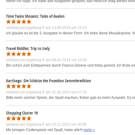
Wenn ich sage, ich habe alle Ausgaben gespielt, das heißt ich mag dieses einfa
Time Twins Mosaics: Tales of Avalon
verfasst von
Ingeborg P.
am 13.09.2019 um 15:23
ich glaube es ist die 3. Ausgabe in dieser Form. Ich liebe diese Mosaikspiele. N
Travel Riddles: Trip to Italy
verfasst von
Ingeborg P.
am 09.01.2019 um 15:40
Bin schon zum Entspannen durch France,Greece und India gereist. Ich finde es
Karthago: Die Schätze des Poseidon Sammleredition
verfasst von
Ingeborg P.
am 31.05.2023 um 07:32
Bitte mehr solcher Spiele, die Spaß machen, früher gab es mehr Auswahl. Es is
Shopping Clutter 19
verfasst von
Ingeborg P.
am 25.11.2022 um 16:08
Mir bringen Clutterspiele viel Spaß, habe alle!!!
mehr »