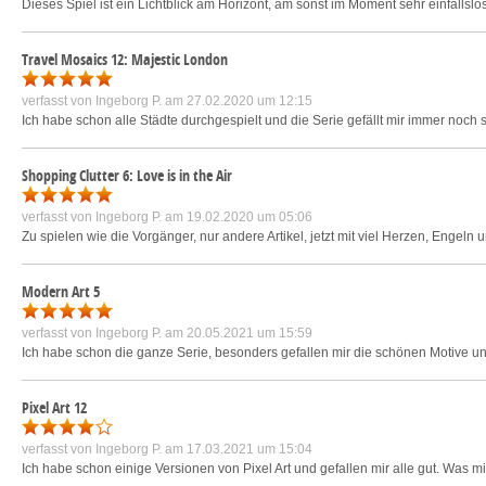
Dieses Spiel ist ein Lichtblick am Horizont, am sonst im Moment sehr einfallsl
Travel Mosaics 12: Majestic London
verfasst von
Ingeborg P.
am 27.02.2020 um 12:15
Ich habe schon alle Städte durchgespielt und die Serie gefällt mir immer noch 
Shopping Clutter 6: Love is in the Air
verfasst von
Ingeborg P.
am 19.02.2020 um 05:06
Zu spielen wie die Vorgänger, nur andere Artikel, jetzt mit viel Herzen, Engeln
Modern Art 5
verfasst von
Ingeborg P.
am 20.05.2021 um 15:59
Ich habe schon die ganze Serie, besonders gefallen mir die schönen Motive u
Pixel Art 12
verfasst von
Ingeborg P.
am 17.03.2021 um 15:04
Ich habe schon einige Versionen von Pixel Art und gefallen mir alle gut. Was mi