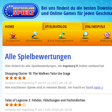
Bei uns findest du die besten Downlo
und Online Games für jeden Geschma
HOME
SPIELEKATALOG
ONLINESPIELE
3-Gewinnt
Wimmelbild
Klick-Management
Logik
Mahjon
Alle Spielbewertungen
Hier findest du alle Spielbewertungen, die
Ingeborg P.
bisher verfasst hat.
Shopping Clutter 10: The Walkers Take the Stage
verfasst von
Ingeborg P.
am 07.11.2022 um 16:18
Alle erschienen Spiele sind in meinem Besitz, mir macht es Spaß
mehr »
Tales of Lagoona 3: Fehden, Fälschungen und Fischstäbchen
verfasst von
Ingeborg P.
am 13.04.2018 um 16:04