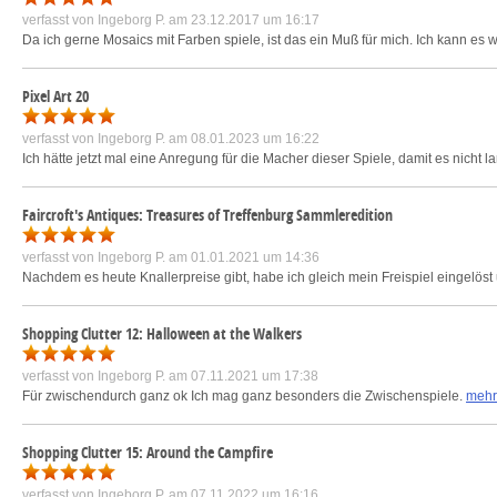
verfasst von
Ingeborg P.
am 23.12.2017 um 16:17
Da ich gerne Mosaics mit Farben spiele, ist das ein Muß für mich. Ich kann es w
Pixel Art 20
verfasst von
Ingeborg P.
am 08.01.2023 um 16:22
Ich hätte jetzt mal eine Anregung für die Macher dieser Spiele, damit es nicht
Faircroft's Antiques: Treasures of Treffenburg Sammleredition
verfasst von
Ingeborg P.
am 01.01.2021 um 14:36
Nachdem es heute Knallerpreise gibt, habe ich gleich mein Freispiel eingelö
Shopping Clutter 12: Halloween at the Walkers
verfasst von
Ingeborg P.
am 07.11.2021 um 17:38
Für zwischendurch ganz ok Ich mag ganz besonders die Zwischenspiele.
mehr
Shopping Clutter 15: Around the Campfire
verfasst von
Ingeborg P.
am 07.11.2022 um 16:16