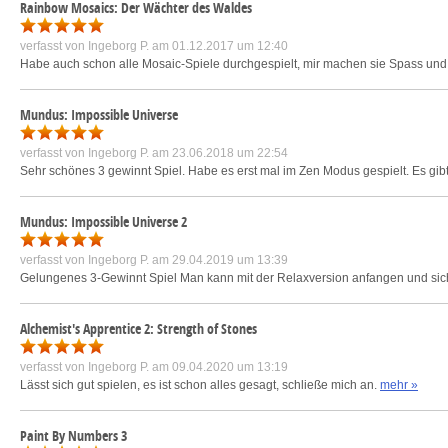
Rainbow Mosaics: Der Wächter des Waldes
verfasst von
Ingeborg P.
am 01.12.2017 um 12:40
Habe auch schon alle Mosaic-Spiele durchgespielt, mir machen sie Spass und 
Mundus: Impossible Universe
verfasst von
Ingeborg P.
am 23.06.2018 um 22:54
Sehr schönes 3 gewinnt Spiel. Habe es erst mal im Zen Modus gespielt. Es gibt
Mundus: Impossible Universe 2
verfasst von
Ingeborg P.
am 29.04.2019 um 13:39
Gelungenes 3-Gewinnt Spiel Man kann mit der Relaxversion anfangen und sich
Alchemist's Apprentice 2: Strength of Stones
verfasst von
Ingeborg P.
am 09.04.2020 um 13:19
Lässt sich gut spielen, es ist schon alles gesagt, schließe mich an.
mehr »
Paint By Numbers 3