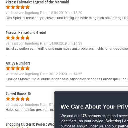
Picross Fairytale: Legend of the Mermaid
verfasst von
Ingeborg P.
am 18.04.2019 um 15:20
Das Spiel ist recht anspruchsvoll und knifflig.Ich hätte mir gleich am Anfang Hi
Picross: Hänsel und Gretel
verfasst von
Ingeborg P.
am 14.09.2019 um 14:39
Es ist zuweilen sehr knifflig und man muss ausprobieren, nichts für ungeduldi
Art By Numbers
verfasst von
Ingeborg P.
am 30.12.2020 um 14:55
Einziges Manko, Spiel dürfte länger sein. Ansonsten schönes Farbenspiel und m
Cursed House 10
verfasst von
Ingeborg P.
am 07.07.2022 um 13:57
We Care About Your Pri
Habe schon einige gespielt, macht Spaß, da kein 08/15 3-Gewinnt Spiel.
mehr 
We and our
478
partners store and acces
identifiers, on your device. Selecting I 
Shopping Clutter 9: Perfect Wedding
purposes shown under we and our partners