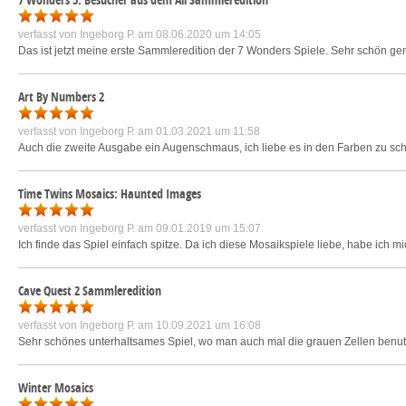
verfasst von
Ingeborg P.
am 08.06.2020 um 14:05
Das ist jetzt meine erste Sammleredition der 7 Wonders Spiele. Sehr schön g
Art By Numbers 2
verfasst von
Ingeborg P.
am 01.03.2021 um 11:58
Auch die zweite Ausgabe ein Augenschmaus, ich liebe es in den Farben zu s
Time Twins Mosaics: Haunted Images
verfasst von
Ingeborg P.
am 09.01.2019 um 15:07
Ich finde das Spiel einfach spitze. Da ich diese Mosaikspiele liebe, habe ich m
Cave Quest 2 Sammleredition
verfasst von
Ingeborg P.
am 10.09.2021 um 16:08
Sehr schönes unterhaltsames Spiel, wo man auch mal die grauen Zellen benu
Winter Mosaics