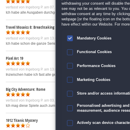
withdrawing your consent will disable th
verfasst von
Ingeborg P.
am 07.11.2022 um 16:09
see may not be as relevant to you. You 
Ich habe alle Ausgaben durchgespielt
mehr »
withdraw consent at any time by clickin
webpage [or the floating icon on the botto
have effect within our Website. For more 
Travel Mosaics 8: Breathtaking Seoul
Mandatory Cookies
verfasst von
Ingeborg P.
am 13.09.2019 um 14:58
Ich habe schon die ganze Serie gespielt und habe Spaß daran. Da auch dazw
Functional Cookies
Pixel Art 19
Performance Cookies
verfasst von
Ingeborg P.
am 13.08.2022 um 12:18
Inzwischen habe ich fast alle gespielt, macht Spaß.
mehr »
Marketing Cookies
Big City Adventure: Rome
Store and/or access informat
verfasst von
Ingeborg P.
am 03.10.2018 um 16:16
Ich mag diese Spiele auch zum Abschalten und ein bisschen Wissen über die St
Personalised advertising and
measurement, audience resea
1912 Titanic Mystery
Actively scan device character