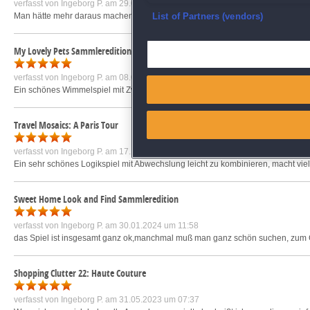
verfasst von
Ingeborg P.
am 29.03.2020 um 07:28
Ensure security, prevent and d
Man hätte mehr daraus machen können.
mehr »
List of Partners (vendors)
Deliver and present advertisi
My Lovely Pets Sammleredition
verfasst von
Ingeborg P.
am 08.03.2023 um 03:10
Match and combine data from
Ein schönes Wimmelspiel mit Zwischenspielen und süßen Tieren.
mehr »
Link different devices
Travel Mosaics: A Paris Tour
Identify devices based on inf
verfasst von
Ingeborg P.
am 17.11.2018 um 16:22
Ein sehr schönes Logikspiel mit Abwechslung leicht zu kombinieren, macht vie
Save and communicate priva
Sweet Home Look and Find Sammleredition
verfasst von
Ingeborg P.
am 30.01.2024 um 11:58
das Spiel ist insgesamt ganz ok,manchmal muß man ganz schön suchen, zum Gl
Shopping Clutter 22: Haute Couture
verfasst von
Ingeborg P.
am 31.05.2023 um 07:37