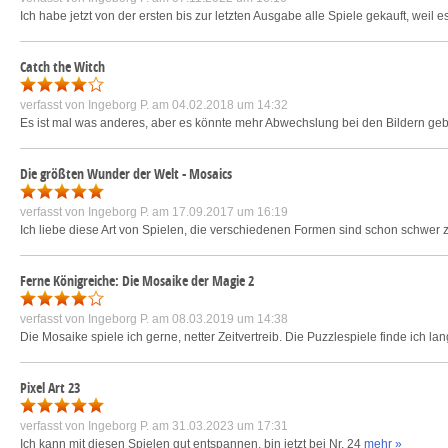
Ich habe jetzt von der ersten bis zur letzten Ausgabe alle Spiele gekauft, weil 
Catch the Witch
verfasst von
Ingeborg P.
am 04.02.2018 um 14:32
Es ist mal was anderes, aber es könnte mehr Abwechslung bei den Bildern gebe
Die größten Wunder der Welt - Mosaics
verfasst von
Ingeborg P.
am 17.09.2017 um 16:19
Ich liebe diese Art von Spielen, die verschiedenen Formen sind schon schwer z
Ferne Königreiche: Die Mosaike der Magie 2
verfasst von
Ingeborg P.
am 08.03.2019 um 14:38
Die Mosaike spiele ich gerne, netter Zeitvertreib. Die Puzzlespiele finde ich la
Pixel Art 23
verfasst von
Ingeborg P.
am 31.03.2023 um 17:31
Ich kann mit diesen Spielen gut entspannen, bin jetzt bei Nr. 24
mehr »