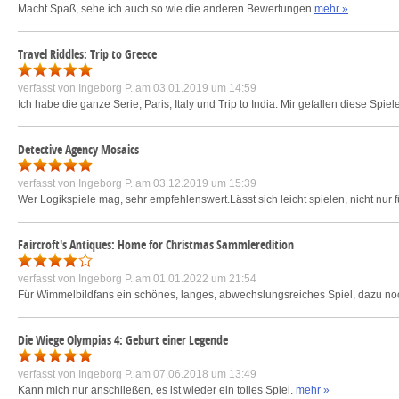
Macht Spaß, sehe ich auch so wie die anderen Bewertungen
mehr »
Travel Riddles: Trip to Greece
verfasst von
Ingeborg P.
am 03.01.2019 um 14:59
Ich habe die ganze Serie, Paris, Italy und Trip to India. Mir gefallen diese Sp
Detective Agency Mosaics
verfasst von
Ingeborg P.
am 03.12.2019 um 15:39
Wer Logikspiele mag, sehr empfehlenswert.Lässt sich leicht spielen, nicht nur
Faircroft's Antiques: Home for Christmas Sammleredition
verfasst von
Ingeborg P.
am 01.01.2022 um 21:54
Für Wimmelbildfans ein schönes, langes, abwechslungsreiches Spiel, dazu noch sc
Die Wiege Olympias 4: Geburt einer Legende
verfasst von
Ingeborg P.
am 07.06.2018 um 13:49
Kann mich nur anschließen, es ist wieder ein tolles Spiel.
mehr »