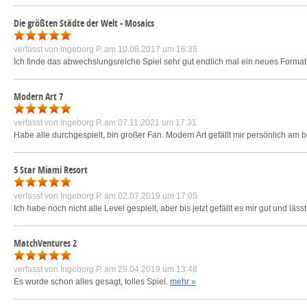
Die größten Städte der Welt - Mosaics
verfasst von
Ingeborg P.
am 10.08.2017 um 16:36
Ich finde das abwechslungsreiche Spiel sehr gut endlich mal ein neues Format.
Modern Art 7
verfasst von
Ingeborg P.
am 07.11.2021 um 17:31
Habe alle durchgespielt, bin großer Fan. Modern Art gefällt mir persönlich am 
5 Star Miami Resort
verfasst von
Ingeborg P.
am 02.07.2019 um 17:05
Ich habe noch nicht alle Level gespielt, aber bis jetzt gefällt es mir gut und lässt
MatchVentures 2
verfasst von
Ingeborg P.
am 29.04.2019 um 13:48
Es wurde schon alles gesagt, tolles Spiel.
mehr »