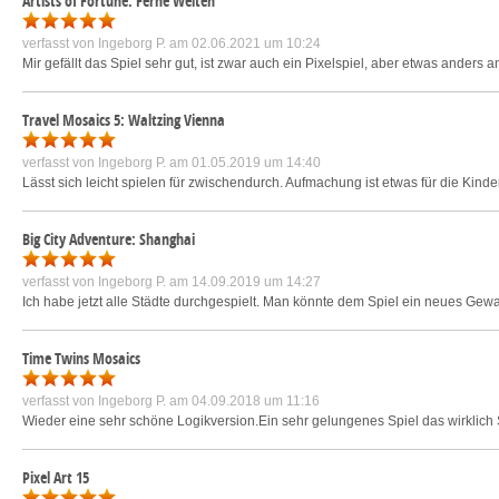
Artists of Fortune: Ferne Welten
verfasst von
Ingeborg P.
am 02.06.2021 um 10:24
Mir gefällt das Spiel sehr gut, ist zwar auch ein Pixelspiel, aber etwas anders
Travel Mosaics 5: Waltzing Vienna
verfasst von
Ingeborg P.
am 01.05.2019 um 14:40
Lässt sich leicht spielen für zwischendurch. Aufmachung ist etwas für die Kinde
Big City Adventure: Shanghai
verfasst von
Ingeborg P.
am 14.09.2019 um 14:27
Ich habe jetzt alle Städte durchgespielt. Man könnte dem Spiel ein neues Gewan
Time Twins Mosaics
verfasst von
Ingeborg P.
am 04.09.2018 um 11:16
Wieder eine sehr schöne Logikversion.Ein sehr gelungenes Spiel das wirklic
Pixel Art 15