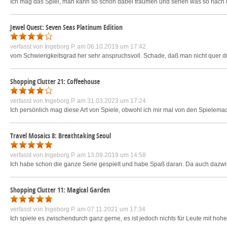
Ich mag das Spiel, man kann so schön dabei träumen und sehen was so nach 
Jewel Quest: Seven Seas Platinum Edition
verfasst von
Ingeborg P.
am 06.10.2019 um 17:42
vom Schwierigkeitsgrad her sehr anspruchsvoll. Schade, daß man nicht quer du
Shopping Clutter 21: Coffeehouse
verfasst von
Ingeborg P.
am 31.03.2023 um 17:24
Ich persönlich mag diese Art von Spiele, obwohl ich mir mal von den Spiele
Travel Mosaics 8: Breathtaking Seoul
verfasst von
Ingeborg P.
am 13.09.2019 um 14:58
Ich habe schon die ganze Serie gespielt und habe Spaß daran. Da auch dazw
Shopping Clutter 11: Magical Garden
verfasst von
Ingeborg P.
am 07.11.2021 um 17:34
Ich spiele es zwischendurch ganz gerne, es ist jedoch nichts für Leute mit ho