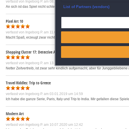
verfasst von
Ingeborg P.
am 08.12.2018 um 12:34
Ensure security, prevent and d
An sich ist das Spiel nicht schlecht. Das Zeitlimit stört mich auch, aber man ka
List of Partners (vendors)
Deliver and present advertisi
Pixel Art 10
verfasst von
Ingeborg P.
am 11.01.2021 um 11:39
Match and combine data from
Macht Spaß, erzeugt zwar nicht die schönen Bilder wie Modern Art, aber ist ga
Link different devices
Shopping Clutter 17: Detective Agency
Identify devices based on inf
verfasst von
Ingeborg P.
am 13.10.2022 um 13:03
Netter Zeitvertreib, ist zwar sehr kindlich aufgemacht, aber für Junggeblieben
Save and communicate priva
Travel Riddles: Trip to Greece
verfasst von
Ingeborg P.
am 03.01.2019 um 14:59
Ich habe die ganze Serie, Paris, Italy und Trip to India. Mir gefallen diese Sp
Modern Art
verfasst von
Ingeborg P.
am 10.07.2020 um 12:42