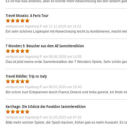
Es ist mal was anderes, aber es könnte mehr Abwechslung bei den Bildern gebe
Travel Mosaics: A Paris Tour
verfasst von
Ingeborg P.
am 17.11.2018 um 16:22
Ein sehr schönes Logikspiel mit Abwechslung leicht zu kombinieren, macht vie
7 Wonders 5: Besucher aus dem All Sammleredition
verfasst von
Ingeborg P.
am 08.06.2020 um 14:05
Das ist jetzt meine erste Sammleredition der 7 Wonders Spiele. Sehr schön g
Travel Riddles: Trip to Italy
verfasst von
Ingeborg P.
am 09.01.2019 um 15:40
Bin schon zum Entspannen durch France,Greece und India gereist. Ich finde es
Karthago: Die Schätze des Poseidon Sammleredition
verfasst von
Ingeborg P.
am 31.05.2023 um 07:32
Bitte mehr solcher Spiele, die Spaß machen, früher gab es mehr Auswahl. Es is