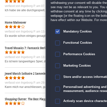
withdrawing your consent will disable th
verfasst von
Ingeborg P.
am 07.11.2021 um 17:28
see may not be as relevant to you. You 
Ich habe sie alle durchgespielt. Mir gefällt es wegen der schönen Bilder und h
withdraw consent at any time by clickin
webpage [or the floating icon on the botto
have effect within our Website. For more 
Home Makeover
Mandatory Cookies
verfasst von
Ingeborg P.
am 13.09.2019 um 15:12
Es wurde schon einiges gesagt, leider wiederholen sich die Gegenstände und B
Functional Cookies
Travel Mosaics 7: Fantastic Berlin
Performance Cookies
verfasst von
Ingeborg P.
am 13.09.2019 um 15:02
Es ist kein langweiliges Spiel, da zwischendurch die Puzzelverschiebespiele s
Marketing Cookies
Jewel Match Solitaire 2 Sammleredition
Store and/or access informat
verfasst von
Ingeborg P.
am 29.03.2020 um 07:25
Kann mich nur anschliessen, gut gemachtes Solitärspiel. Schöne Ablenkung b
Personalised advertising and
measurement, audience resea
Shopping Clutter: The Best Playground
Actively scan device character