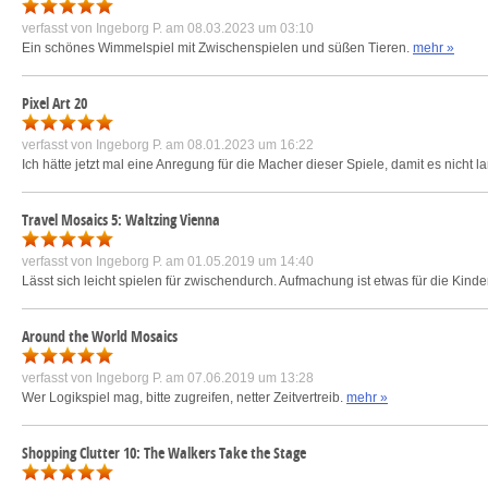
verfasst von
Ingeborg P.
am 08.03.2023 um 03:10
Ein schönes Wimmelspiel mit Zwischenspielen und süßen Tieren.
mehr »
Pixel Art 20
verfasst von
Ingeborg P.
am 08.01.2023 um 16:22
Ich hätte jetzt mal eine Anregung für die Macher dieser Spiele, damit es nicht
Travel Mosaics 5: Waltzing Vienna
verfasst von
Ingeborg P.
am 01.05.2019 um 14:40
Lässt sich leicht spielen für zwischendurch. Aufmachung ist etwas für die Kinde
Around the World Mosaics
verfasst von
Ingeborg P.
am 07.06.2019 um 13:28
Wer Logikspiel mag, bitte zugreifen, netter Zeitvertreib.
mehr »
Shopping Clutter 10: The Walkers Take the Stage