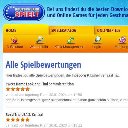
Bei uns findest du die besten Downlo
und Online Games für jeden Geschma
HOME
SPIELEKATALOG
ONLINESPIELE
3-Gewinnt
Wimmelbild
Klick-Management
Logik
Mahjon
Alle Spielbewertungen
Hier findest du alle Spielbewertungen, die
Ingeborg P.
bisher verfasst hat.
Sweet Home Look and Find Sammleredition
verfasst von
Ingeborg P.
am 30.01.2024 um 11:58
das Spiel ist insgesamt ganz ok,manchmal muß man ganz schön suchen, zum Gl
Road Trip USA 3: Central
verfasst von
Ingeborg P.
am 30.01.2023 um 13:12