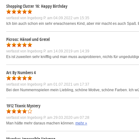
Shopping Clutter 16: Happy Birthday
verfasst von
Ingeborg P.
am 04.09.2022 um 15:35
Ich bin auch schon ein sehr erwachsenes Kind, aber mir macht es auch Spaß. 
Picross: Hänsel und Gretel
verfasst von
Ingeborg P.
am 14.09.2019 um 14:39
Es ist zuweilen sehr knifflig und man muss ausprobieren, nichts für ungeduldi
Art By Numbers 4
verfasst von
Ingeborg P.
am 01.07.2021 um 17:37
Bei den Nummernspielen mein Liebling, schöne Motive, schöne Farben. Ich wü
1912 Titanic Mystery
verfasst von
Ingeborg P.
am 29.03.2020 um 07:28
Man hätte mehr daraus machen können.
mehr »
Mundus: Impossible Universe