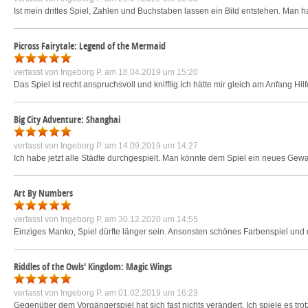
Ist mein drittes Spiel, Zahlen und Buchstaben lassen ein Bild entstehen. Man 
Picross Fairytale: Legend of the Mermaid
verfasst von
Ingeborg P.
am 18.04.2019 um 15:20
Das Spiel ist recht anspruchsvoll und knifflig.Ich hätte mir gleich am Anfang Hi
Big City Adventure: Shanghai
verfasst von
Ingeborg P.
am 14.09.2019 um 14:27
Ich habe jetzt alle Städte durchgespielt. Man könnte dem Spiel ein neues Gewan
Art By Numbers
verfasst von
Ingeborg P.
am 30.12.2020 um 14:55
Einziges Manko, Spiel dürfte länger sein. Ansonsten schönes Farbenspiel und m
Riddles of the Owls' Kingdom: Magic Wings
verfasst von
Ingeborg P.
am 01.02.2019 um 16:23
Gegenüber dem Vorgängerspiel hat sich fast nichts verändert, Ich spiele es trot