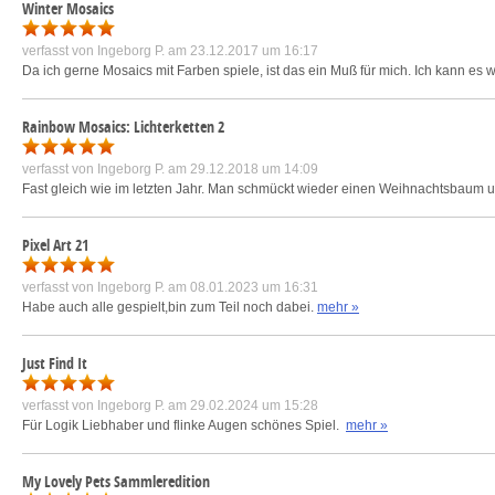
Winter Mosaics
verfasst von
Ingeborg P.
am 23.12.2017 um 16:17
Da ich gerne Mosaics mit Farben spiele, ist das ein Muß für mich. Ich kann es w
Rainbow Mosaics: Lichterketten 2
verfasst von
Ingeborg P.
am 29.12.2018 um 14:09
Fast gleich wie im letzten Jahr. Man schmückt wieder einen Weihnachtsbaum u
Pixel Art 21
verfasst von
Ingeborg P.
am 08.01.2023 um 16:31
Habe auch alle gespielt,bin zum Teil noch dabei.
mehr »
Just Find It
verfasst von
Ingeborg P.
am 29.02.2024 um 15:28
Für Logik Liebhaber und flinke Augen schönes Spiel.
mehr »
My Lovely Pets Sammleredition