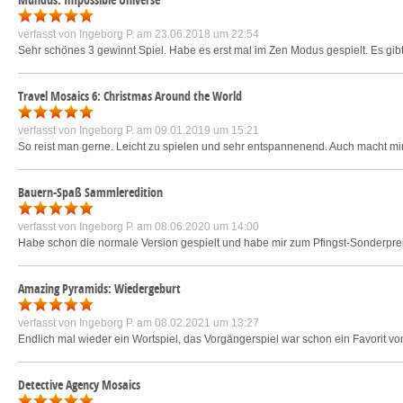
verfasst von
Ingeborg P.
am 23.06.2018 um 22:54
Sehr schönes 3 gewinnt Spiel. Habe es erst mal im Zen Modus gespielt. Es gibt
Travel Mosaics 6: Christmas Around the World
verfasst von
Ingeborg P.
am 09.01.2019 um 15:21
So reist man gerne. Leicht zu spielen und sehr entspannenend. Auch macht mir 
Bauern-Spaß Sammleredition
verfasst von
Ingeborg P.
am 08.06.2020 um 14:00
Habe schon die normale Version gespielt und habe mir zum Pfingst-Sonderpreis 
Amazing Pyramids: Wiedergeburt
verfasst von
Ingeborg P.
am 08.02.2021 um 13:27
Endlich mal wieder ein Wortspiel, das Vorgängerspiel war schon ein Favorit vo
Detective Agency Mosaics