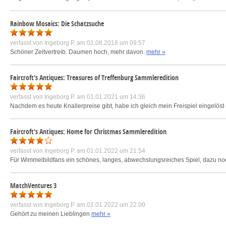
Rainbow Mosaics: Die Schatzsuche
verfasst von
Ingeborg P.
am 01.08.2018 um 09:57
Schöner Zeitvertreib. Daumen hoch, mehr davon.
mehr »
Faircroft's Antiques: Treasures of Treffenburg Sammleredition
verfasst von
Ingeborg P.
am 01.01.2021 um 14:36
Nachdem es heute Knallerpreise gibt, habe ich gleich mein Freispiel eingelö
Faircroft's Antiques: Home for Christmas Sammleredition
verfasst von
Ingeborg P.
am 01.01.2022 um 21:54
Für Wimmelbildfans ein schönes, langes, abwechslungsreiches Spiel, dazu noch sc
MatchVentures 3
verfasst von
Ingeborg P.
am 01.01.2022 um 22:00
Gehört zu meinen Lieblingen
mehr »