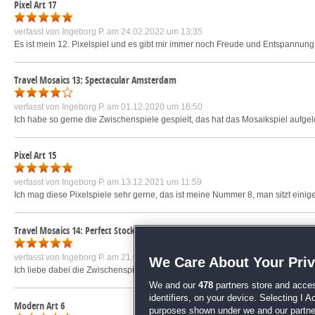
Pixel Art 17
verfasst von
Ingeborg P.
am 24.02.2022 um 13:35
Es ist mein 12. Pixelspiel und es gibt mir immer noch Freude und Entspannung
Travel Mosaics 13: Spectacular Amsterdam
verfasst von
Ingeborg P.
am 01.12.2020 um 16:50
Ich habe so gerne die Zwischenspiele gespielt, das hat das Mosaikspiel aufgel
Pixel Art 15
verfasst von
Ingeborg P.
am 13.12.2021 um 11:59
Ich mag diese Pixelspiele sehr gerne, das ist meine Nummer 8, man sitzt eini
Travel Mosaics 14: Perfect Stockholm
verfasst von
Ingeborg P.
am 21.02.2021 um 16:33
We Care About Your Pri
Ich liebe dabei die Zwischenspiele, nur das Memoryspiel ist mir zu langweilig.
We and our
478
partners store and acces
identifiers, on your device. Selecting I 
Modern Art 6
purposes shown under we and our partners