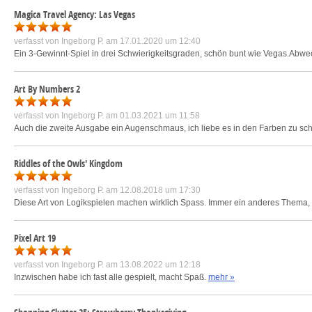
Magica Travel Agency: Las Vegas
verfasst von
Ingeborg P.
am 17.01.2020 um 12:40
Ein 3-Gewinnt-Spiel in drei Schwierigkeitsgraden, schön bunt wie Vegas.Abwe
Art By Numbers 2
verfasst von
Ingeborg P.
am 01.03.2021 um 11:58
Auch die zweite Ausgabe ein Augenschmaus, ich liebe es in den Farben zu s
Riddles of the Owls' Kingdom
verfasst von
Ingeborg P.
am 12.08.2018 um 17:30
Diese Art von Logikspielen machen wirklich Spass. Immer ein anderes Thema, 
Pixel Art 19
verfasst von
Ingeborg P.
am 13.08.2022 um 12:18
Inzwischen habe ich fast alle gespielt, macht Spaß.
mehr »