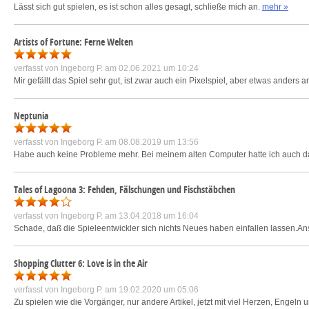
Lässt sich gut spielen, es ist schon alles gesagt, schließe mich an.
mehr »
Artists of Fortune: Ferne Welten
verfasst von
Ingeborg P.
am 02.06.2021 um 10:24
Mir gefällt das Spiel sehr gut, ist zwar auch ein Pixelspiel, aber etwas anders
Neptunia
verfasst von
Ingeborg P.
am 08.08.2019 um 13:56
Habe auch keine Probleme mehr. Bei meinem alten Computer hatte ich auch das
Tales of Lagoona 3: Fehden, Fälschungen und Fischstäbchen
verfasst von
Ingeborg P.
am 13.04.2018 um 16:04
Schade, daß die Spieleentwickler sich nichts Neues haben einfallen lassen.Ans
Shopping Clutter 6: Love is in the Air
verfasst von
Ingeborg P.
am 19.02.2020 um 05:06
Zu spielen wie die Vorgänger, nur andere Artikel, jetzt mit viel Herzen, Engeln