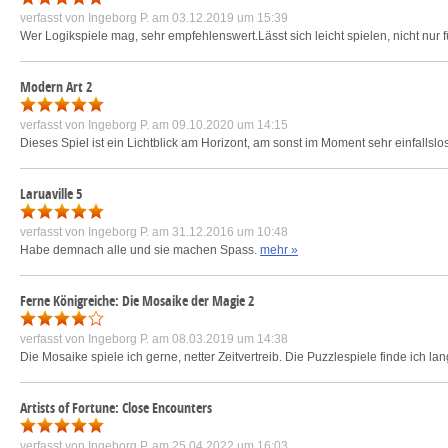
verfasst von
Ingeborg P.
am 03.12.2019 um 15:39
Wer Logikspiele mag, sehr empfehlenswert.Lässt sich leicht spielen, nicht nur
Modern Art 2
verfasst von
Ingeborg P.
am 09.10.2020 um 14:15
Dieses Spiel ist ein Lichtblick am Horizont, am sonst im Moment sehr einfallsl
Laruaville 5
verfasst von
Ingeborg P.
am 31.12.2016 um 10:48
Habe demnach alle und sie machen Spass.
mehr »
Ferne Königreiche: Die Mosaike der Magie 2
verfasst von
Ingeborg P.
am 08.03.2019 um 14:38
Die Mosaike spiele ich gerne, netter Zeitvertreib. Die Puzzlespiele finde ich la
Artists of Fortune: Close Encounters
verfasst von
Ingeborg P.
am 25.04.2022 um 16:03