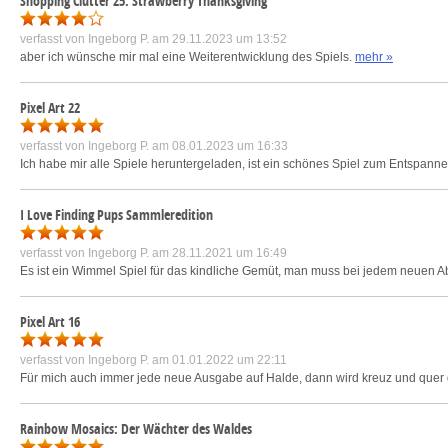
Shopping Clutter 25: Strawberry Thanksgiving
verfasst von
Ingeborg P.
am 29.11.2023 um 13:52
aber ich wünsche mir mal eine Weiterentwicklung des Spiels.
mehr »
Pixel Art 22
verfasst von
Ingeborg P.
am 08.01.2023 um 16:33
Ich habe mir alle Spiele heruntergeladen, ist ein schönes Spiel zum Entspannen
I Love Finding Pups Sammleredition
verfasst von
Ingeborg P.
am 28.11.2021 um 16:49
Es ist ein Wimmel Spiel für das kindliche Gemüt, man muss bei jedem neuen A
Pixel Art 16
verfasst von
Ingeborg P.
am 01.01.2022 um 22:11
Für mich auch immer jede neue Ausgabe auf Halde, dann wird kreuz und quer 
Rainbow Mosaics: Der Wächter des Waldes