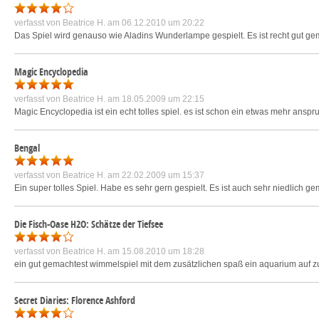
verfasst von
Beatrice H.
am 06.12.2010 um 20:22
Das Spiel wird genauso wie Aladins Wunderlampe gespielt. Es ist recht gut ge
Magic Encyclopedia
verfasst von
Beatrice H.
am 18.05.2009 um 22:15
Magic Encyclopedia ist ein echt tolles spiel. es ist schon ein etwas mehr anspru
Bengal
verfasst von
Beatrice H.
am 22.02.2009 um 15:37
Ein super tolles Spiel. Habe es sehr gern gespielt. Es ist auch sehr niedlich 
Die Fisch-Oase H2O: Schätze der Tiefsee
verfasst von
Beatrice H.
am 15.08.2010 um 18:28
ein gut gemachtest wimmelspiel mit dem zusätzlichen spaß ein aquarium auf z
Secret Diaries: Florence Ashford