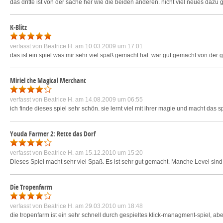
das dritte ist von der sache her wie die beiden anderen. nicht viel neues dazu
K-Blitz
verfasst von
Beatrice H.
am 10.03.2009 um 17:01
das ist ein spiel was mir sehr viel spaß gemacht hat. war gut gemacht von der 
Miriel the Magical Merchant
verfasst von
Beatrice H.
am 14.08.2009 um 06:55
ich finde dieses spiel sehr schön. sie lernt viel mit ihrer magie und macht das s
Youda Farmer 2: Rette das Dorf
verfasst von
Beatrice H.
am 15.12.2010 um 15:20
Dieses Spiel macht sehr viel Spaß. Es ist sehr gut gemacht. Manche Level sind ec
Die Tropenfarm
verfasst von
Beatrice H.
am 29.03.2010 um 18:48
die tropenfarm ist ein sehr schnell durch gespieltes klick-managment-spiel, ab