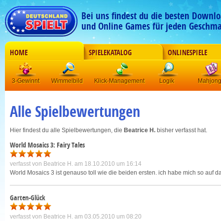
Bei uns findest du die besten Downlo
und Online Games für jeden Geschma
HOME
SPIELEKATALOG
ONLINESPIELE
3-Gewinnt
Wimmelbild
Klick-Management
Logik
Mahjon
Alle Spielbewertungen
Hier findest du alle Spielbewertungen, die
Beatrice H.
bisher verfasst hat.
World Mosaics 3: Fairy Tales
verfasst von
Beatrice H.
am 18.10.2010 um 16:14
World Mosaics 3 ist genauso toll wie die beiden ersten. ich habe mich so auf das s
Garten-Glück
verfasst von
Beatrice H.
am 03.05.2010 um 08:20