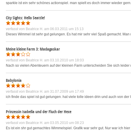
sparkle ist ein sehr schönes actionspiel. man spielt es doch immer wieder gern.
City Sights: Hello Seattle!
verfasst von
Beatrice H.
am 06.03.2011 um 15:13
Dieses Wimmel ist sehr gut gelungen. Es hat mir sehr viel Spaß gemacht. Man m
Meine kleine Farm 3: Madagaskar
verfasst von
Beatrice H.
am 03.10.2010 um 18:03
Nach so vielen Abenteuern auf der kleinen Farm unterscheiden Sie sich leider 
Babylonia
verfasst von
Beatrice H.
am 31.07.2009 um 17:49
ich finde das spiel ist gut gelungen. hat viele tolle ideen drin und auch von der lä
Prinzessin Isabella und der Fluch der Hexe
verfasst von
Beatrice H.
am 03.05.2010 um 08:23
Es ist ein shr gut gemachtes Wimmelspiel. Grafik war sehr gut. Nur war ich hier 