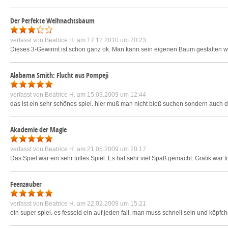
Der Perfekte Weihnachtsbaum
verfasst von
Beatrice H.
am 17.12.2010 um 20:23
Dieses 3-Gewinnt ist schon ganz ok. Man kann sein eigenen Baum gestalten wie e
Alabama Smith: Flucht aus Pompeji
verfasst von
Beatrice H.
am 15.03.2009 um 12:44
das ist ein sehr schönes spiel. hier muß man nicht bloß suchen sondern auch den
Akademie der Magie
verfasst von
Beatrice H.
am 21.05.2009 um 20:17
Das Spiel war ein sehr tolles Spiel. Es hat sehr viel Spaß gemacht. Grafik war to
Feenzauber
verfasst von
Beatrice H.
am 22.02.2009 um 15:21
ein super spiel. es fesseld ein auf jeden fall. man muss schnell sein und köpfc