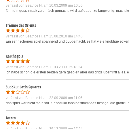
verfasst von
Beatrice H.
am 10.03.2009 um 16:56
für mein geschmack zu einfach gemacht. wird auf dauer zu langweilig. macht ke
Träume des Orients
verfasst von
Beatrice H.
am 15.08.2010 um 14:43
Ein sehr schönes spiel spannend und gut gemacht. es hat viele knoblige ecken 
Karthago 3
verfasst von
Beatrice H.
am 11.03.2009 um 18:24
ich habe schon die ersten beiden gern gespielt aber das dritte über trifft alles. es
Sudoku: Latin Squares
verfasst von
Beatrice H.
am 22.09.2009 um 11:06
das spiel war nicht mein fall. für soduko fans bestimmt das richtige. die grafi
Azteca
verfasst von
Beatrice H.
am 29.12.2008 um 17:24