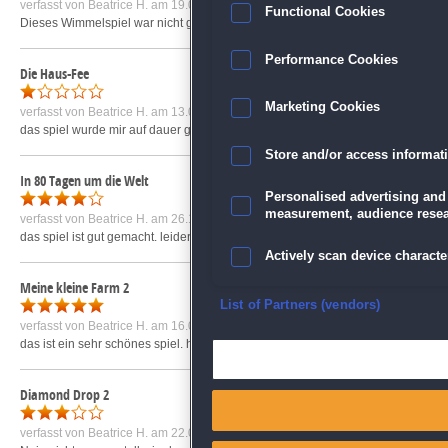
verfasst von
Beatrice H.
am 19.01.2011 um 14:05
Functional Cookies
Dieses Wimmelspiel war nicht ganz mein Fall. zu oft wurde das Spiel geladen u
Performance Cookies
Die Haus-Fee
Marketing Cookies
verfasst von
Beatrice H.
am 13.08.2009 um 17:10
das spiel wurde mir auf dauer gesehen langweilig da es ständig die gleichen
Store and/or access informat
In 80 Tagen um die Welt
Personalised advertising and
measurement, audience resea
verfasst von
Beatrice H.
am 26.12.2008 um 16:29
das spiel ist gut gemacht. leider komm ich ab level 78 nicht weiter :-(
mehr »
Actively scan device character
Meine kleine Farm 2
Ensure security, prevent and d
List of Partners (vendors)
verfasst von
Beatrice H.
am 16.03.2009 um 11:44
das ist ein sehr schönes spiel. hier hatte ich mal richtig spaß am spielen. graf
Deliver and present advertisi
Diamond Drop 2
Match and combine data from
verfasst von
Beatrice H.
am 22.03.2010 um 19:29
Link different devices