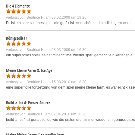
Die 4 Elemente
verfasst von
Beatrice H.
am 07.02.2009 um 19:25
Es ist ein sehr schönes spiel. die grafik ist echt schön und niedlich gemacht. h
Königssolitär
verfasst von
Beatrice H.
am 08.03.2009 um 16:30
ein super tolles spiel. es hat mir echt mal wieder spaß gemacht ein kartenspiel 
Meine kleine Farm 3: Ice Age
verfasst von
Beatrice H.
am 15.08.2010 um 18:20
eine super tolle fortzetzung von dem spiel meine kleine farm. es war echt klas
Build-a-lot 4: Power Source
verfasst von
Beatrice H.
am 07.04.2010 um 16:26
build-a-lot 4 ist genauso top wie die ersten drei. immer wieder ein genuss es zu
Meine kleine Farm: Das antike Rom