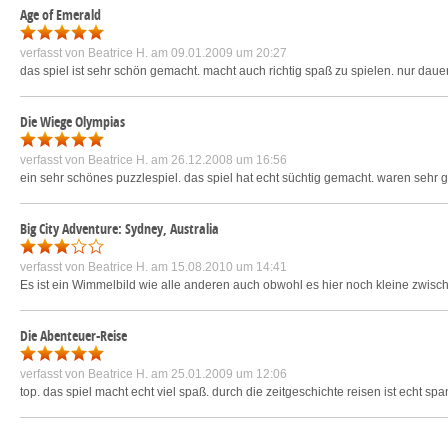
Age of Emerald
verfasst von
Beatrice H.
am 09.01.2009 um 20:27
das spiel ist sehr schön gemacht. macht auch richtig spaß zu spielen. nur dau
Die Wiege Olympias
verfasst von
Beatrice H.
am 26.12.2008 um 16:56
ein sehr schönes puzzlespiel. das spiel hat echt süchtig gemacht. waren sehr 
Big City Adventure: Sydney, Australia
verfasst von
Beatrice H.
am 15.08.2010 um 14:41
Es ist ein Wimmelbild wie alle anderen auch obwohl es hier noch kleine zwisch
Die Abenteuer-Reise
verfasst von
Beatrice H.
am 25.01.2009 um 12:06
top. das spiel macht echt viel spaß. durch die zeitgeschichte reisen ist echt sp