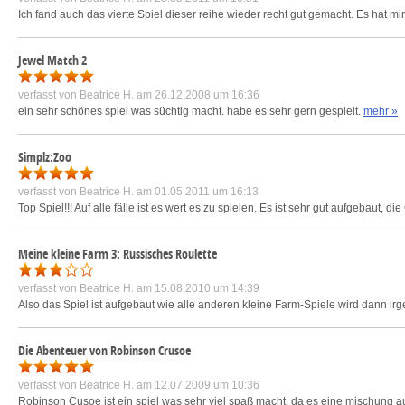
Ich fand auch das vierte Spiel dieser reihe wieder recht gut gemacht. Es hat mi
Jewel Match 2
verfasst von
Beatrice H.
am 26.12.2008 um 16:36
ein sehr schönes spiel was süchtig macht. habe es sehr gern gespielt.
mehr »
Simplz:Zoo
verfasst von
Beatrice H.
am 01.05.2011 um 16:13
Top Spiel!!! Auf alle fälle ist es wert es zu spielen. Es ist sehr gut aufgebaut, d
Meine kleine Farm 3: Russisches Roulette
verfasst von
Beatrice H.
am 15.08.2010 um 14:39
Also das Spiel ist aufgebaut wie alle anderen kleine Farm-Spiele wird dann ir
Die Abenteuer von Robinson Crusoe
verfasst von
Beatrice H.
am 12.07.2009 um 10:36
Robinson Cusoe ist ein spiel was sehr viel spaß macht. da es eine mischung au