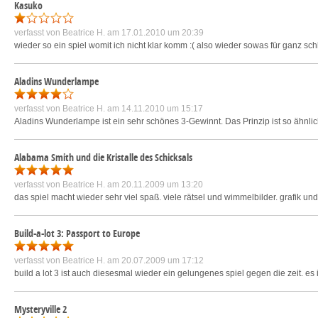
Kasuko
verfasst von
Beatrice H.
am 17.01.2010 um 20:39
wieder so ein spiel womit ich nicht klar komm :( also wieder sowas für ganz sc
Aladins Wunderlampe
verfasst von
Beatrice H.
am 14.11.2010 um 15:17
Aladins Wunderlampe ist ein sehr schönes 3-Gewinnt. Das Prinzip ist so ähnlich
Alabama Smith und die Kristalle des Schicksals
verfasst von
Beatrice H.
am 20.11.2009 um 13:20
das spiel macht wieder sehr viel spaß. viele rätsel und wimmelbilder. grafik und
Build-a-lot 3: Passport to Europe
verfasst von
Beatrice H.
am 20.07.2009 um 17:12
build a lot 3 ist auch diesesmal wieder ein gelungenes spiel gegen die zeit. es i
Mysteryville 2