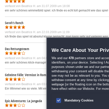
verfasst von
Beatrice H.
am 31.07.2009 um 18:08
ein sehr schönes wimmelbild spiel. ich finde es echt toll gemacht wie das spiel u
Sarah's Ranch
verfasst von
Beatrice H.
am 22.03.2009 um 11:09
ich finde das spiel ist absolut klasse gemacht. man kann sehr gut varieren was
Das Rettungsteam
We Care About Your Pri
verfasst von
Beatrice H.
am 04.06.2011 um 13:05
We and our
478
partners store and acces
ein sehr schönes klick-managmentspiel...hat mir sehr viel spaß gemacht...gra
identifiers, on your device. Selecting I 
purposes shown under we and our partners
withdrawing your consent will disable th
Geheime Fälle: Vermisst in Rom
see may not be as relevant to you. You 
withdraw consent at any time by clickin
verfasst von
Beatrice H.
am 03.04.2011 um 15:47
webpage [or the floating icon on the botto
Ein Wimmel wie so viele. Mit einpaar Rätsel als Abwechslung. grafik und Sound
have effect within our Website. For more 
Epic Adventures: La Jangada
Mandatory Cookies