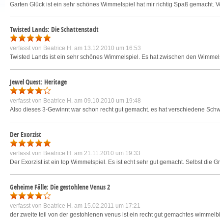
Garten Glück ist ein sehr schönes Wimmelspiel hat mir richtig Spaß gemacht. Vo
Twisted Lands: Die Schattenstadt
verfasst von
Beatrice H.
am 13.12.2010 um 16:53
Twisted Lands ist ein sehr schönes Wimmelspiel. Es hat zwischen den Wimmelspi
Jewel Quest: Heritage
verfasst von
Beatrice H.
am 09.10.2010 um 19:48
Also dieses 3-Gewinnt war schon recht gut gemacht. es hat verschiedene Schwie
Der Exorzist
verfasst von
Beatrice H.
am 21.11.2010 um 19:33
Der Exorzist ist ein top Wimmelspiel. Es ist echt sehr gut gemacht. Selbst die Gr
Geheime Fälle: Die gestohlene Venus 2
verfasst von
Beatrice H.
am 15.02.2011 um 17:21
der zweite teil von der gestohlenen venus ist ein recht gut gemachtes wimmelbi