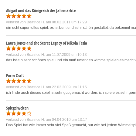
Abigail und das Königreich der Jahrmärkte
verfasst von
Beatrice H.
am 08.02.2011 um 17:29
ein echt super tolles spiel. es ist bunt und sehr schön gestaltet. da bekommt m
Laura Jones and the Secret Legacy of Nikola Tesla
verfasst von
Beatrice H.
am 11.07.2009 um 10:13
das ist ein sehr schönes spiel und ein muß unter den wimmelspielen.es macht ech
Farm Craft
verfasst von
Beatrice H.
am 22.03.2009 um 11:15
ich finde auch dieses spiel ist sehr gut gemacht worden. ich spiele es sehr gern. 
Spiegelwelten
verfasst von
Beatrice H.
am 04.04.2010 um 13:17
Das Spiel hat wie immer sehr viel Spaß gemacht, nur wie bei jedem Wimmelspiel