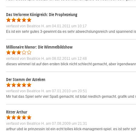
Das Verlorene Königreich: Die Prophezeiung
verfasst von
Beatrice H.
am 04.01.2011 um 10:17
Es ist ein sehr gutes 3-gewinnt da es sehr abwechslungsreich und spannend ist
Millionaire Manor: Die Wimmelbildshow
verfasst von
Beatrice H.
am 08.02.2011 um 12:48
dieses wimmel ist auf den ersten blick nicht schlecht gemacht, aber irgendwan
Der Stamm der Azteken
verfasst von
Beatrice H.
am 07.01.2010 um 20:51
Mir hat das Spiel sehr viel Spaß gemacht. ist total niedlich gemacht. grafik und
Ritter Arthur
verfasst von
Beatrice H.
am 07.08.2009 um 21:31
arthur ubd ie prinzessin ist ein echt tolles klick-managment-spiel. es ist sehr 