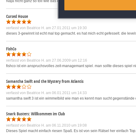
Naja nicht ganz so toll wie das erste. aber trotzdem knfflig und spielenswert.
me
Identify devices based on inf
Cursed House
verfasst von
Beatrice H.
am 27.01.2011 um 19:30
Save and communicate priva
dieses 3-gewinnt ist echt mal top gemacht. es hat mich echt gefesselt. die le
FishCo
verfasst von
Beatrice H.
am 27.06.2009 um 12:16
fishco ist ein anspruchsvolles zeit-managemant spiel. man sollte dieses spiel
Samantha Swift and the Mystery from Atlantis
verfasst von
Beatrice H.
am 06.01.2011 um 14:33
samantha swift 3 ist ein wimmelbild wie man es kennt man sucht gegenstände d
Snark Busters: Willkommen im Club
verfasst von
Beatrice H.
am 06.11.2010 um 19:08
Dieses Spiel macht einfach riesen Spaß. Es ist von sein Rätsel her einfach Top.