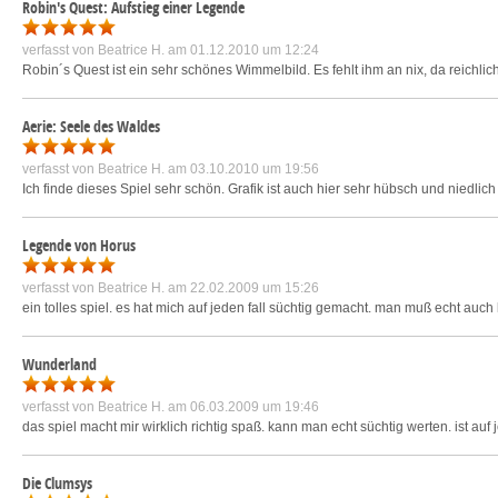
Robin's Quest: Aufstieg einer Legende
verfasst von
Beatrice H.
am 01.12.2010 um 12:24
Robin´s Quest ist ein sehr schönes Wimmelbild. Es fehlt ihm an nix, da reichli
Aerie: Seele des Waldes
verfasst von
Beatrice H.
am 03.10.2010 um 19:56
Ich finde dieses Spiel sehr schön. Grafik ist auch hier sehr hübsch und niedli
Legende von Horus
verfasst von
Beatrice H.
am 22.02.2009 um 15:26
ein tolles spiel. es hat mich auf jeden fall süchtig gemacht. man muß echt auc
Wunderland
verfasst von
Beatrice H.
am 06.03.2009 um 19:46
das spiel macht mir wirklich richtig spaß. kann man echt süchtig werten. ist a
Die Clumsys