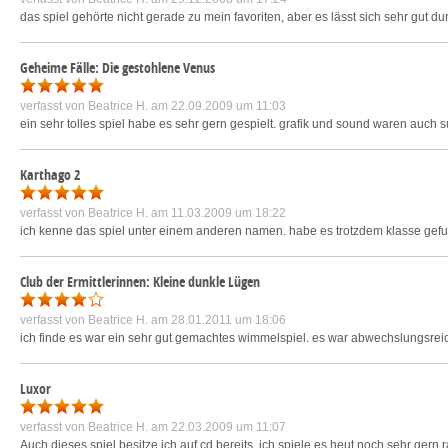
das spiel gehörte nicht gerade zu mein favoriten, aber es lässt sich sehr gut dur
Geheime Fälle: Die gestohlene Venus
verfasst von
Beatrice H.
am 22.09.2009 um 11:03
ein sehr tolles spiel habe es sehr gern gespielt. grafik und sound waren auch s
Karthago 2
verfasst von
Beatrice H.
am 11.03.2009 um 18:22
ich kenne das spiel unter einem anderen namen. habe es trotzdem klasse gefund
Club der Ermittlerinnen: Kleine dunkle Lügen
verfasst von
Beatrice H.
am 28.01.2011 um 18:06
ich finde es war ein sehr gut gemachtes wimmelspiel. es war abwechslungsreich
Luxor
verfasst von
Beatrice H.
am 22.03.2009 um 11:07
Auch dieses spiel besitze ich auf cd bereits. ich spiele es heut noch sehr gern ra