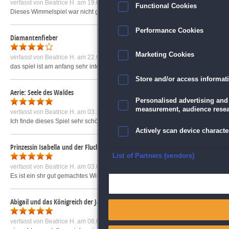
verfasst von
Beatrice H.
am 19.01.2011 um 14:05
Functional Cookies
Dieses Wimmelspiel war nicht ganz mein Fall. zu oft wurde das Spiel geladen u
Performance Cookies
Diamantenfieber
Marketing Cookies
verfasst von
Beatrice H.
am 22.02.2009 um 18:42
das spiel ist am anfang sehr interesant. wird aber auf längere sicht etwas lan
Store and/or access informat
Aerie: Seele des Waldes
Personalised advertising and
measurement, audience resea
verfasst von
Beatrice H.
am 03.10.2010 um 19:56
Ich finde dieses Spiel sehr schön. Grafik ist auch hier sehr hübsch und niedli
Actively scan device character
Prinzessin Isabella und der Fluch der Hexe
Ensure security, prevent and d
List of Partners (vendors)
verfasst von
Beatrice H.
am 03.05.2010 um 08:23
Es ist ein shr gut gemachtes Wimmelspiel. Grafik war sehr gut. Nur war ich hier 
Deliver and present advertisi
Abigail und das Königreich der Jahrmärkte
Match and combine data from
verfasst von
Beatrice H.
am 08.02.2011 um 17:29
Link different devices