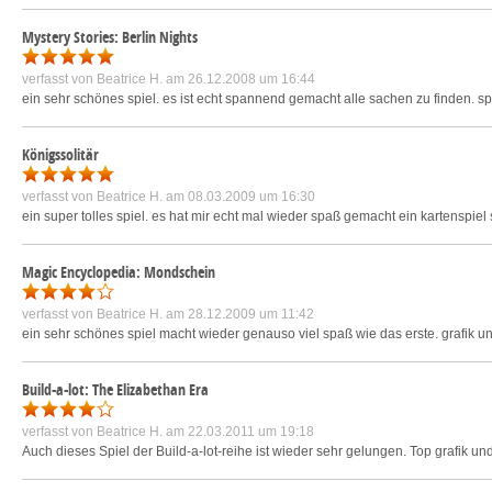
Mystery Stories: Berlin Nights
verfasst von
Beatrice H.
am 26.12.2008 um 16:44
ein sehr schönes spiel. es ist echt spannend gemacht alle sachen zu finden. spi
Königssolitär
verfasst von
Beatrice H.
am 08.03.2009 um 16:30
ein super tolles spiel. es hat mir echt mal wieder spaß gemacht ein kartenspiel 
Magic Encyclopedia: Mondschein
verfasst von
Beatrice H.
am 28.12.2009 um 11:42
ein sehr schönes spiel macht wieder genauso viel spaß wie das erste. grafik un
Build-a-lot: The Elizabethan Era
verfasst von
Beatrice H.
am 22.03.2011 um 19:18
Auch dieses Spiel der Build-a-lot-reihe ist wieder sehr gelungen. Top grafik u