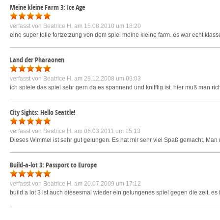
Meine kleine Farm 3: Ice Age
verfasst von
Beatrice H.
am 15.08.2010 um 18:20
eine super tolle fortzetzung von dem spiel meine kleine farm. es war echt klas
Land der Pharaonen
verfasst von
Beatrice H.
am 29.12.2008 um 09:03
ich spiele das spiel sehr gern da es spannend und knifflig ist. hier muß man r
City Sights: Hello Seattle!
verfasst von
Beatrice H.
am 06.03.2011 um 15:13
Dieses Wimmel ist sehr gut gelungen. Es hat mir sehr viel Spaß gemacht. Man m
Build-a-lot 3: Passport to Europe
verfasst von
Beatrice H.
am 20.07.2009 um 17:12
build a lot 3 ist auch diesesmal wieder ein gelungenes spiel gegen die zeit. es i