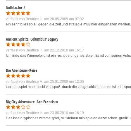
Build-a-lot 2
verfasst von
Beatrice H.
am 28.05.2009 um 07:32
ein sehr tolles spiel. gegen die zeit und strategie muß hier eingehalten werden
Ancient Spirits: Columbus' Legacy
verfasst von
Beatrice H.
am 22.12.2010 um 16:17
Ich finde das Wimmelbild ist ein recht gelungenes Spiel. Es ist von seinen Aufg
Die Abenteuer-Reise
verfasst von
Beatrice H.
am 25.01.2009 um 12:06
top. das spiel macht echt viel spaß. durch die zeitgeschichte reisen ist echt sp
Big City Adventure: San Francisco
verfasst von
Beatrice H.
am 23.08.2010 um 16:19
Das ist ein typisches wimmelspiel, mit kleinen minispielen dazwischen. grafik