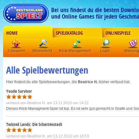
Bei uns findest du die besten Downlo
und Online Games für jeden Geschma
HOME
SPIELEKATALOG
ONLINESPIELE
3-Gewinnt
Wimmelbild
Klick-Management
Logik
Mahjon
Alle Spielbewertungen
Hier findest du alle Spielbewertungen, die
Beatrice H.
bisher verfasst hat.
Youda Survivor
verfasst von
Beatrice H.
am 13.11.2010 um 14:22
Dieses Klick-Managment-Spiel ist top. Es ist sehr gut gemacht in Grafik und So
Twisted Lands: Die Schattenstadt
verfasst von
Beatrice H.
am 13.12.2010 um 16:53