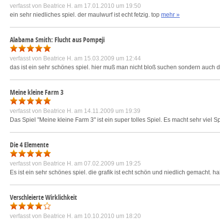
verfasst von
Beatrice H.
am 17.01.2010 um 19:50
ein sehr niedliches spiel. der maulwurf ist echt fetzig. top
mehr »
Alabama Smith: Flucht aus Pompeji
verfasst von
Beatrice H.
am 15.03.2009 um 12:44
das ist ein sehr schönes spiel. hier muß man nicht bloß suchen sondern auch den
Meine kleine Farm 3
verfasst von
Beatrice H.
am 14.11.2009 um 19:39
Das Spiel "Meine kleine Farm 3" ist ein super tolles Spiel. Es macht sehr viel S
Die 4 Elemente
verfasst von
Beatrice H.
am 07.02.2009 um 19:25
Es ist ein sehr schönes spiel. die grafik ist echt schön und niedlich gemacht. h
Verschleierte Wirklichkeit
verfasst von
Beatrice H.
am 10.10.2010 um 18:20