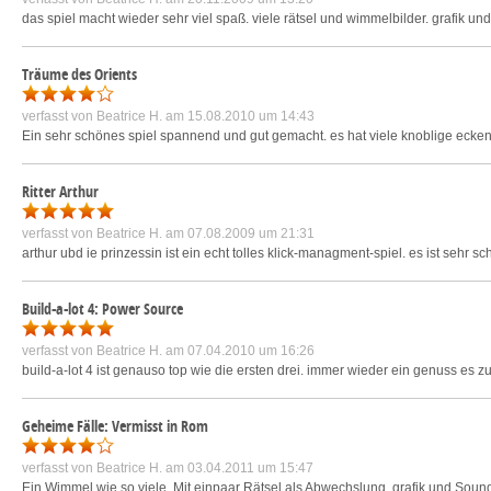
das spiel macht wieder sehr viel spaß. viele rätsel und wimmelbilder. grafik und
Träume des Orients
verfasst von
Beatrice H.
am 15.08.2010 um 14:43
Ein sehr schönes spiel spannend und gut gemacht. es hat viele knoblige ecken 
Ritter Arthur
verfasst von
Beatrice H.
am 07.08.2009 um 21:31
arthur ubd ie prinzessin ist ein echt tolles klick-managment-spiel. es ist sehr 
Build-a-lot 4: Power Source
verfasst von
Beatrice H.
am 07.04.2010 um 16:26
build-a-lot 4 ist genauso top wie die ersten drei. immer wieder ein genuss es zu
Geheime Fälle: Vermisst in Rom
verfasst von
Beatrice H.
am 03.04.2011 um 15:47
Ein Wimmel wie so viele. Mit einpaar Rätsel als Abwechslung. grafik und Sound