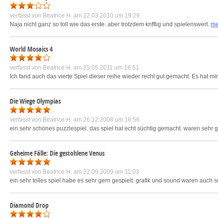
verfasst von
Beatrice H.
am 22.03.2010 um 19:29
Naja nicht ganz so toll wie das erste. aber trotzdem knfflig und spielenswert.
me
World Mosaics 4
verfasst von
Beatrice H.
am 25.05.2011 um 16:51
Ich fand auch das vierte Spiel dieser reihe wieder recht gut gemacht. Es hat mi
Die Wiege Olympias
verfasst von
Beatrice H.
am 26.12.2008 um 16:56
ein sehr schönes puzzlespiel. das spiel hat echt süchtig gemacht. waren sehr 
Geheime Fälle: Die gestohlene Venus
verfasst von
Beatrice H.
am 22.09.2009 um 11:03
ein sehr tolles spiel habe es sehr gern gespielt. grafik und sound waren auch s
Diamond Drop