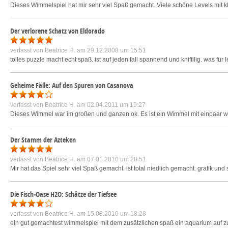
Dieses Wimmelspiel hat mir sehr viel Spaß gemacht. Viele schöne Levels mit kle
Der verlorene Schatz von Eldorado
verfasst von
Beatrice H.
am 29.12.2008 um 15:51
tolles puzzle macht echt spaß. ist auf jeden fall spannend und kniffilig. was fü
Geheime Fälle: Auf den Spuren von Casanova
verfasst von
Beatrice H.
am 02.04.2011 um 19:27
Dieses Wimmel war im großen und ganzen ok. Es ist ein Wimmel mit einpaar w
Der Stamm der Azteken
verfasst von
Beatrice H.
am 07.01.2010 um 20:51
Mir hat das Spiel sehr viel Spaß gemacht. ist total niedlich gemacht. grafik und
Die Fisch-Oase H2O: Schätze der Tiefsee
verfasst von
Beatrice H.
am 15.08.2010 um 18:28
ein gut gemachtest wimmelspiel mit dem zusätzlichen spaß ein aquarium auf z