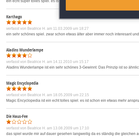
ein echt super tolles spiel. es ist bunt und sehr schön gestaltet. da bekommt m
Identify devices based on inf
Karthago
verfasst von
Beatrice H.
am 11.03.2009 um 18:27
Save and communicate priva
ein sehr schönes spiel. zwar schon etwas älter aber immer noch interesant und 
Aladins Wunderlampe
verfasst von
Beatrice H.
am 14.11.2010 um 15:17
Aladins Wunderlampe ist ein sehr schönes 3-Gewinnt. Das Prinzip ist so ähnlich
Magic Encyclopedia
verfasst von
Beatrice H.
am 18.05.2009 um 22:15
Magic Encyclopedia ist ein echt tolles spiel. es ist schon ein etwas mehr anspru
Die Haus-Fee
verfasst von
Beatrice H.
am 13.08.2009 um 17:10
das spiel wurde mir auf dauer gesehen langweilig da es ständig die gleichen