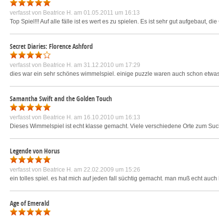
verfasst von
Beatrice H.
am 01.05.2011 um 16:13
Top Spiel!!! Auf alle fälle ist es wert es zu spielen. Es ist sehr gut aufgebaut, d
Secret Diaries: Florence Ashford
verfasst von
Beatrice H.
am 31.12.2010 um 17:29
dies war ein sehr schönes wimmelspiel. einige puzzle waren auch schon etwas sc
Samantha Swift and the Golden Touch
verfasst von
Beatrice H.
am 16.10.2010 um 16:13
Dieses Wimmelspiel ist echt klasse gemacht. Viele verschiedene Orte zum Suche
Legende von Horus
verfasst von
Beatrice H.
am 22.02.2009 um 15:26
ein tolles spiel. es hat mich auf jeden fall süchtig gemacht. man muß echt auc
Age of Emerald