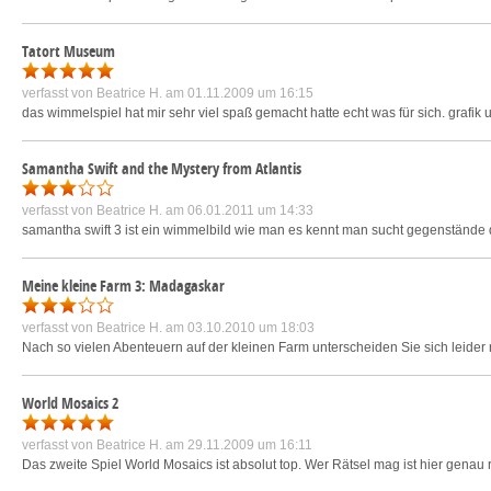
Tatort Museum
verfasst von
Beatrice H.
am 01.11.2009 um 16:15
das wimmelspiel hat mir sehr viel spaß gemacht hatte echt was für sich. grafik 
Samantha Swift and the Mystery from Atlantis
verfasst von
Beatrice H.
am 06.01.2011 um 14:33
samantha swift 3 ist ein wimmelbild wie man es kennt man sucht gegenstände d
Meine kleine Farm 3: Madagaskar
verfasst von
Beatrice H.
am 03.10.2010 um 18:03
Nach so vielen Abenteuern auf der kleinen Farm unterscheiden Sie sich leider 
World Mosaics 2
verfasst von
Beatrice H.
am 29.11.2009 um 16:11
Das zweite Spiel World Mosaics ist absolut top. Wer Rätsel mag ist hier genau 