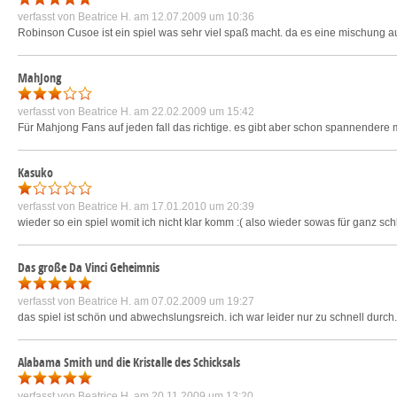
verfasst von
Beatrice H.
am 12.07.2009 um 10:36
Robinson Cusoe ist ein spiel was sehr viel spaß macht. da es eine mischung au
MahJong
verfasst von
Beatrice H.
am 22.02.2009 um 15:42
Für Mahjong Fans auf jeden fall das richtige. es gibt aber schon spannender
Kasuko
verfasst von
Beatrice H.
am 17.01.2010 um 20:39
wieder so ein spiel womit ich nicht klar komm :( also wieder sowas für ganz sc
Das große Da Vinci Geheimnis
verfasst von
Beatrice H.
am 07.02.2009 um 19:27
das spiel ist schön und abwechslungsreich. ich war leider nur zu schnell durch
Alabama Smith und die Kristalle des Schicksals
verfasst von
Beatrice H.
am 20.11.2009 um 13:20