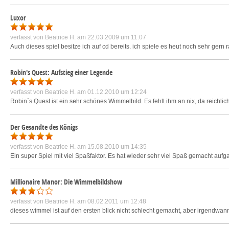
Luxor
verfasst von
Beatrice H.
am 22.03.2009 um 11:07
Auch dieses spiel besitze ich auf cd bereits. ich spiele es heut noch sehr gern ra
Robin's Quest: Aufstieg einer Legende
verfasst von
Beatrice H.
am 01.12.2010 um 12:24
Robin´s Quest ist ein sehr schönes Wimmelbild. Es fehlt ihm an nix, da reichli
Der Gesandte des Königs
verfasst von
Beatrice H.
am 15.08.2010 um 14:35
Ein super Spiel mit viel Spaßfaktor. Es hat wieder sehr viel Spaß gemacht aufg
Millionaire Manor: Die Wimmelbildshow
verfasst von
Beatrice H.
am 08.02.2011 um 12:48
dieses wimmel ist auf den ersten blick nicht schlecht gemacht, aber irgendwan