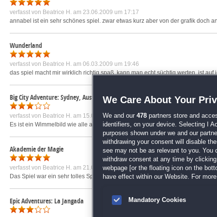
verfasst von
Beatrice H.
am 23.06.2009 um 17:17
annabel ist ein sehr schönes spiel. zwar etwas kurz aber von der grafik doch a
Wunderland
verfasst von
Beatrice H.
am 06.03.2009 um 19:46
das spiel macht mir wirklich richtig spaß. kann man echt süchtig werten. ist a
Big City Adventure: Sydney, Australia
We Care About Your Pri
verfasst von
Beatrice H.
am 15.08.2010 um 14:41
We and our
478
partners store and acces
Es ist ein Wimmelbild wie alle anderen auch obwohl es hier noch kleine zwisch
identifiers, on your device. Selecting I 
purposes shown under we and our partners
withdrawing your consent will disable th
Akademie der Magie
see may not be as relevant to you. You 
withdraw consent at any time by clickin
verfasst von
Beatrice H.
am 21.05.2009 um 20:17
webpage [or the floating icon on the botto
Das Spiel war ein sehr tolles Spiel. Es hat sehr viel Spaß gemacht. Grafik war to
have effect within our Website. For more 
Epic Adventures: La Jangada
Mandatory Cookies