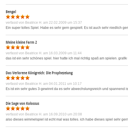
Bengal
verfasst von
Beatrice H.
am 22.02.2009 um 15:37
Ein super tolles Spiel. Habe es sehr gern gespielt. Es ist auch sehr niedlich 
Meine kleine Farm 2
verfasst von
Beatrice H.
am 16.03.2009 um 11:44
das ist ein sehr schönes spiel. hier hatte ich mal richtig spaß am spielen. graf
Das Verlorene Königreich: Die Prophezeiung
verfasst von
Beatrice H.
am 04.01.2011 um 10:17
Es ist ein sehr gutes 3-gewinnt da es sehr abwechslungsreich und spannend ist
Die Sage von Kolossus
verfasst von
Beatrice H.
am 16.09.2010 um 20:08
also dieses wimmelspiel ist echt mal was tolles. ich habe dieses spiel sehr gern 