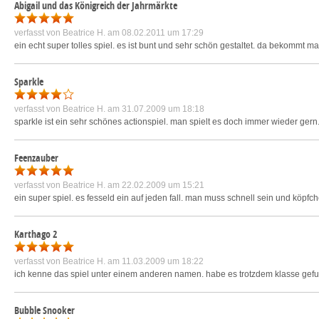
Abigail und das Königreich der Jahrmärkte
verfasst von
Beatrice H.
am 08.02.2011 um 17:29
ein echt super tolles spiel. es ist bunt und sehr schön gestaltet. da bekommt m
Sparkle
verfasst von
Beatrice H.
am 31.07.2009 um 18:18
sparkle ist ein sehr schönes actionspiel. man spielt es doch immer wieder gern.
Feenzauber
verfasst von
Beatrice H.
am 22.02.2009 um 15:21
ein super spiel. es fesseld ein auf jeden fall. man muss schnell sein und köpfc
Karthago 2
verfasst von
Beatrice H.
am 11.03.2009 um 18:22
ich kenne das spiel unter einem anderen namen. habe es trotzdem klasse gefund
Bubble Snooker