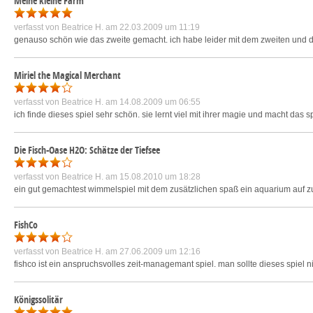
Meine kleine Farm
verfasst von
Beatrice H.
am 22.03.2009 um 11:19
genauso schön wie das zweite gemacht. ich habe leider mit dem zweiten und dan
Miriel the Magical Merchant
verfasst von
Beatrice H.
am 14.08.2009 um 06:55
ich finde dieses spiel sehr schön. sie lernt viel mit ihrer magie und macht das s
Die Fisch-Oase H2O: Schätze der Tiefsee
verfasst von
Beatrice H.
am 15.08.2010 um 18:28
ein gut gemachtest wimmelspiel mit dem zusätzlichen spaß ein aquarium auf z
FishCo
verfasst von
Beatrice H.
am 27.06.2009 um 12:16
fishco ist ein anspruchsvolles zeit-managemant spiel. man sollte dieses spiel
Königssolitär