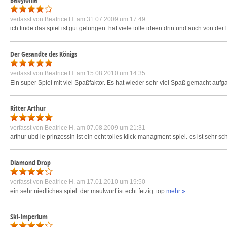
verfasst von
Beatrice H.
am 31.07.2009 um 17:49
ich finde das spiel ist gut gelungen. hat viele tolle ideen drin und auch von der lä
Der Gesandte des Königs
verfasst von
Beatrice H.
am 15.08.2010 um 14:35
Ein super Spiel mit viel Spaßfaktor. Es hat wieder sehr viel Spaß gemacht aufg
Ritter Arthur
verfasst von
Beatrice H.
am 07.08.2009 um 21:31
arthur ubd ie prinzessin ist ein echt tolles klick-managment-spiel. es ist sehr 
Diamond Drop
verfasst von
Beatrice H.
am 17.01.2010 um 19:50
ein sehr niedliches spiel. der maulwurf ist echt fetzig. top
mehr »
Ski-Imperium