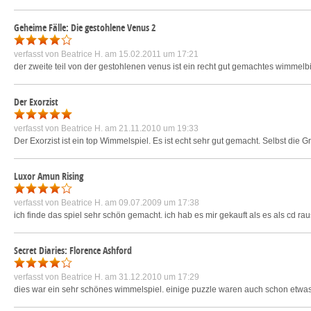
Geheime Fälle: Die gestohlene Venus 2
verfasst von
Beatrice H.
am 15.02.2011 um 17:21
der zweite teil von der gestohlenen venus ist ein recht gut gemachtes wimmelbi
Der Exorzist
verfasst von
Beatrice H.
am 21.11.2010 um 19:33
Der Exorzist ist ein top Wimmelspiel. Es ist echt sehr gut gemacht. Selbst die Gr
Luxor Amun Rising
verfasst von
Beatrice H.
am 09.07.2009 um 17:38
ich finde das spiel sehr schön gemacht. ich hab es mir gekauft als es als cd r
Secret Diaries: Florence Ashford
verfasst von
Beatrice H.
am 31.12.2010 um 17:29
dies war ein sehr schönes wimmelspiel. einige puzzle waren auch schon etwas sc