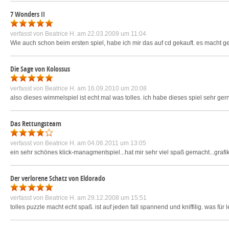
7 Wonders II
verfasst von
Beatrice H.
am 22.03.2009 um 11:04
Wie auch schon beim ersten spiel, habe ich mir das auf cd gekauft. es macht gen
Die Sage von Kolossus
verfasst von
Beatrice H.
am 16.09.2010 um 20:08
also dieses wimmelspiel ist echt mal was tolles. ich habe dieses spiel sehr gern 
Das Rettungsteam
verfasst von
Beatrice H.
am 04.06.2011 um 13:05
ein sehr schönes klick-managmentspiel...hat mir sehr viel spaß gemacht...gra
Der verlorene Schatz von Eldorado
verfasst von
Beatrice H.
am 29.12.2008 um 15:51
tolles puzzle macht echt spaß. ist auf jeden fall spannend und kniffilig. was fü