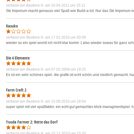
verfasst von
Beatrice H.
am 10.04.2011 um 15:11
Ski Imperium macht genauso viel Spaß wie Build-a-lot. Nur das Ski Imperium ne 
Kasuko
verfasst von
Beatrice H.
am 17.01.2010 um 20:39
wieder so ein spiel womit ich nicht klar komm :( also wieder sowas für ganz sc
Die 4 Elemente
verfasst von
Beatrice H.
am 07.02.2009 um 19:25
Es ist ein sehr schönes spiel. die grafik ist echt schön und niedlich gemacht. h
Farm Craft 2
verfasst von
Beatrice H.
am 15.08.2010 um 18:54
super spiel mit viel spaßfaktor. ein echt gut gemachtes klick-managmentspiel. ha
Youda Farmer 2: Rette das Dorf
verfasst von
Beatrice H.
am 15.12.2010 um 15:20