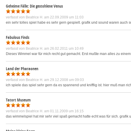
Geheime Fälle: Die gestohlene Venus
verfasst von
Beatrice H.
am 22.09.2009 um 11:03
ein sehr tolles spiel habe es sehr gern gespielt. grafik und sound waren auch s
Fabulous Finds
verfasst von
Beatrice H.
am 26.02.2011 um 10:49
Dieses Wimmel war für mich recht gut gemacht. Erst mußte man alles zu einem
Land der Pharaonen
verfasst von
Beatrice H.
am 29.12.2008 um 09:03
ich spiele das spiel sehr gern da es spannend und knifflig ist. hier muß man r
Tatort Museum
verfasst von
Beatrice H.
am 01.11.2009 um 16:15
das wimmelspiel hat mir sehr viel spaß gemacht hatte echt was für sich. grafik 