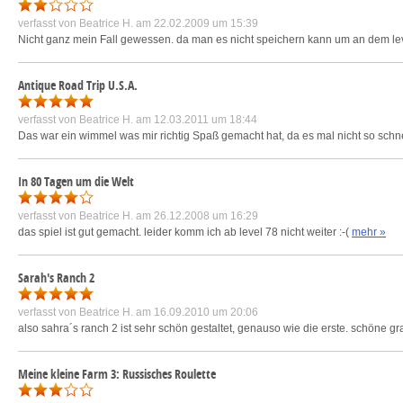
verfasst von
Beatrice H.
am 22.02.2009 um 15:39
Nicht ganz mein Fall gewessen. da man es nicht speichern kann um an dem lev
Antique Road Trip U.S.A.
verfasst von
Beatrice H.
am 12.03.2011 um 18:44
Das war ein wimmel was mir richtig Spaß gemacht hat, da es mal nicht so schnel
In 80 Tagen um die Welt
verfasst von
Beatrice H.
am 26.12.2008 um 16:29
das spiel ist gut gemacht. leider komm ich ab level 78 nicht weiter :-(
mehr »
Sarah's Ranch 2
verfasst von
Beatrice H.
am 16.09.2010 um 20:06
also sahra´s ranch 2 ist sehr schön gestaltet, genauso wie die erste. schöne gra
Meine kleine Farm 3: Russisches Roulette