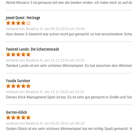
World Mosaics 3 ist genauso toll wie die beiden ersten. ich habe mich so auf das s
Jewel Quest: Heritage
verfasst von
Beatrice H.
am 09.10.2010 um 19:48
Also dieses 3-Gewinnt war schon recht gut gemacht. es hat verschiedene Schwie
Twisted Lands: Die Schattenstadt
verfasst von
Beatrice H.
am 13.12.2010 um 16:53
Twisted Lands ist ein sehr schönes Wimmelspiel. Es hat zwischen den Wimmelspi
Youda Survivor
verfasst von
Beatrice H.
am 13.11.2010 um 14:22
Dieses Klick-Managment-Spiel ist top. Es ist sehr gut gemacht in Grafik und So
Garten-Glück
verfasst von
Beatrice H.
am 03.05.2010 um 08:20
Garten Glück ist ein sehr schönes Wimmelspiel hat mir richtig Spaß gemacht. Vo