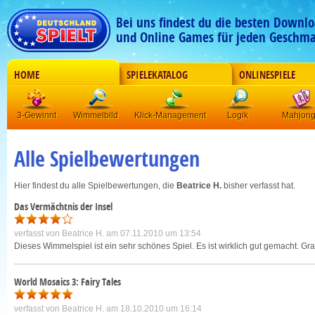
Bei uns findest du die besten Downlo
und Online Games für jeden Geschma
HOME
SPIELEKATALOG
ONLINESPIELE
3-Gewinnt
Wimmelbild
Klick-Management
Logik
Mahjon
Alle Spielbewertungen
Hier findest du alle Spielbewertungen, die
Beatrice H.
bisher verfasst hat.
Das Vermächtnis der Insel
verfasst von
Beatrice H.
am 07.11.2010 um 13:54
Dieses Wimmelspiel ist ein sehr schönes Spiel. Es ist wirklich gut gemacht. Gra
World Mosaics 3: Fairy Tales
verfasst von
Beatrice H.
am 18.10.2010 um 16:14