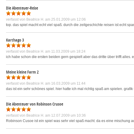
Die Abenteuer-Reise
verfasst von
Beatrice H.
am 25.01.2009 um 12:06
top. das spiel macht echt viel spaß. durch die zeitgeschichte reisen ist echt sp
Karthago 3
verfasst von
Beatrice H.
am 11.03.2009 um 18:24
ich habe schon die ersten beiden gern gespielt aber das dritte über trifft alles. es
Meine kleine Farm 2
verfasst von
Beatrice H.
am 16.03.2009 um 11:44
das ist ein sehr schönes spiel. hier hatte ich mal richtig spaß am spielen. graf
Die Abenteuer von Robinson Crusoe
verfasst von
Beatrice H.
am 12.07.2009 um 10:36
Robinson Cusoe ist ein spiel was sehr viel spaß macht. da es eine mischung au