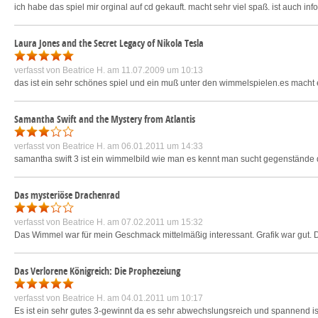
ich habe das spiel mir orginal auf cd gekauft. macht sehr viel spaß. ist auch info
Laura Jones and the Secret Legacy of Nikola Tesla
verfasst von
Beatrice H.
am 11.07.2009 um 10:13
das ist ein sehr schönes spiel und ein muß unter den wimmelspielen.es macht ech
Samantha Swift and the Mystery from Atlantis
verfasst von
Beatrice H.
am 06.01.2011 um 14:33
samantha swift 3 ist ein wimmelbild wie man es kennt man sucht gegenstände d
Das mysteriöse Drachenrad
verfasst von
Beatrice H.
am 07.02.2011 um 15:32
Das Wimmel war für mein Geschmack mittelmäßig interessant. Grafik war gut. 
Das Verlorene Königreich: Die Prophezeiung
verfasst von
Beatrice H.
am 04.01.2011 um 10:17
Es ist ein sehr gutes 3-gewinnt da es sehr abwechslungsreich und spannend ist