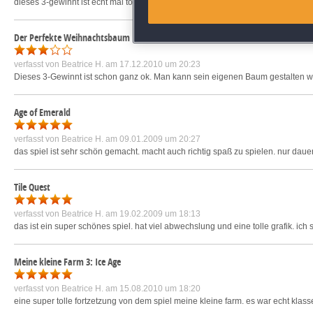
dieses 3-gewinnt ist echt mal top gemacht. es hat mich echt gefesselt. die le
Identify devices based on inf
Der Perfekte Weihnachtsbaum
verfasst von
Beatrice H.
am 17.12.2010 um 20:23
Save and communicate priva
Dieses 3-Gewinnt ist schon ganz ok. Man kann sein eigenen Baum gestalten wie e
Age of Emerald
verfasst von
Beatrice H.
am 09.01.2009 um 20:27
das spiel ist sehr schön gemacht. macht auch richtig spaß zu spielen. nur dau
Tile Quest
verfasst von
Beatrice H.
am 19.02.2009 um 18:13
das ist ein super schönes spiel. hat viel abwechslung und eine tolle grafik. ich
Meine kleine Farm 3: Ice Age
verfasst von
Beatrice H.
am 15.08.2010 um 18:20
eine super tolle fortzetzung von dem spiel meine kleine farm. es war echt klas