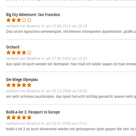
Big City Adventure: San Francisco
verfasst von
Beatrice H.
am 23.08.2010 um 16:19
Das ist ein typisches wimmelspiel, mit kleinen minispielen dazwischen. grafik
Orchard
verfasst von
Beatrice H.
am 27.06.2009 um 12:33
das spiel ist auch wieder ein farmspiel. hier muß ich leider sagen ist man einw
Die Wiege Olympias
verfasst von
Beatrice H.
am 26.12.2008 um 16:56
ein sehr schönes puzzlespiel. das spiel hat echt süchtig gemacht. waren sehr 
Build-a-lot 3: Passport to Europe
verfasst von
Beatrice H.
am 20.07.2009 um 17:12
build a lot 3 ist auch diesesmal wieder ein gelungenes spiel gegen die zeit. es i