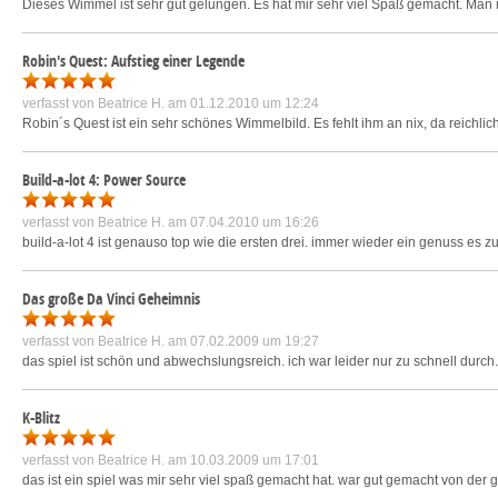
Dieses Wimmel ist sehr gut gelungen. Es hat mir sehr viel Spaß gemacht. Man m
Robin's Quest: Aufstieg einer Legende
verfasst von
Beatrice H.
am 01.12.2010 um 12:24
Robin´s Quest ist ein sehr schönes Wimmelbild. Es fehlt ihm an nix, da reichli
Build-a-lot 4: Power Source
verfasst von
Beatrice H.
am 07.04.2010 um 16:26
build-a-lot 4 ist genauso top wie die ersten drei. immer wieder ein genuss es zu
Das große Da Vinci Geheimnis
verfasst von
Beatrice H.
am 07.02.2009 um 19:27
das spiel ist schön und abwechslungsreich. ich war leider nur zu schnell durch
K-Blitz
verfasst von
Beatrice H.
am 10.03.2009 um 17:01
das ist ein spiel was mir sehr viel spaß gemacht hat. war gut gemacht von der 