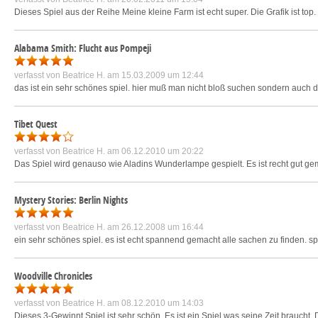
Dieses Spiel aus der Reihe Meine kleine Farm ist echt super. Die Grafik ist top.
Alabama Smith: Flucht aus Pompeji
verfasst von
Beatrice H.
am 15.03.2009 um 12:44
das ist ein sehr schönes spiel. hier muß man nicht bloß suchen sondern auch den
Tibet Quest
verfasst von
Beatrice H.
am 06.12.2010 um 20:22
Das Spiel wird genauso wie Aladins Wunderlampe gespielt. Es ist recht gut ge
Mystery Stories: Berlin Nights
verfasst von
Beatrice H.
am 26.12.2008 um 16:44
ein sehr schönes spiel. es ist echt spannend gemacht alle sachen zu finden. spi
Woodville Chronicles
verfasst von
Beatrice H.
am 08.12.2010 um 14:03
Dieses 3-Gewinnt Spiel ist sehr schön. Es ist ein Spiel was seine Zeit braucht. 