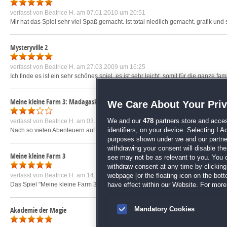
verfasst von
Beatrice H.
am 07.01.2010 um 20:51
Mir hat das Spiel sehr viel Spaß gemacht. ist total niedlich gemacht. grafik und
Mysteryville 2
verfasst von
Beatrice H.
am 27.03.2009 um 16:25
Ich finde es ist ein sehr schönes spiel. es ist sehr leicht. somit für die ganze fa
Meine kleine Farm 3: Madagaskar
We Care About Your Pri
verfasst von
Beatrice H.
am 03.10.2010 um 18:03
We and our
478
partners store and acces
Nach so vielen Abenteuern auf der kleinen Farm unterscheiden Sie sich leider 
identifiers, on your device. Selecting I 
purposes shown under we and our partners
withdrawing your consent will disable th
Meine kleine Farm 3
see may not be as relevant to you. You 
withdraw consent at any time by clickin
verfasst von
Beatrice H.
am 14.11.2009 um 19:39
webpage [or the floating icon on the botto
Das Spiel "Meine kleine Farm 3" ist ein super tolles Spiel. Es macht sehr viel S
have effect within our Website. For more 
Akademie der Magie
Mandatory Cookies