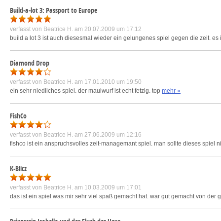
Build-a-lot 3: Passport to Europe
verfasst von
Beatrice H.
am 20.07.2009 um 17:12
build a lot 3 ist auch diesesmal wieder ein gelungenes spiel gegen die zeit. es i
Diamond Drop
verfasst von
Beatrice H.
am 17.01.2010 um 19:50
ein sehr niedliches spiel. der maulwurf ist echt fetzig. top
mehr »
FishCo
verfasst von
Beatrice H.
am 27.06.2009 um 12:16
fishco ist ein anspruchsvolles zeit-managemant spiel. man sollte dieses spiel
K-Blitz
verfasst von
Beatrice H.
am 10.03.2009 um 17:01
das ist ein spiel was mir sehr viel spaß gemacht hat. war gut gemacht von der 