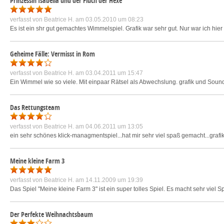
Prinzessin Isabella und der Fluch der Hexe
verfasst von
Beatrice H.
am 03.05.2010 um 08:23
Es ist ein shr gut gemachtes Wimmelspiel. Grafik war sehr gut. Nur war ich hier 
Geheime Fälle: Vermisst in Rom
verfasst von
Beatrice H.
am 03.04.2011 um 15:47
Ein Wimmel wie so viele. Mit einpaar Rätsel als Abwechslung. grafik und Sound
Das Rettungsteam
verfasst von
Beatrice H.
am 04.06.2011 um 13:05
ein sehr schönes klick-managmentspiel...hat mir sehr viel spaß gemacht...gra
Meine kleine Farm 3
verfasst von
Beatrice H.
am 14.11.2009 um 19:39
Das Spiel "Meine kleine Farm 3" ist ein super tolles Spiel. Es macht sehr viel S
Der Perfekte Weihnachtsbaum