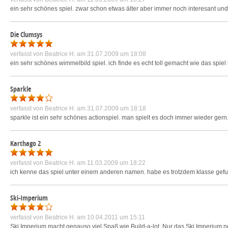
ein sehr schönes spiel. zwar schon etwas älter aber immer noch interesant und 
Die Clumsys
verfasst von
Beatrice H.
am 31.07.2009 um 18:08
ein sehr schönes wimmelbild spiel. ich finde es echt toll gemacht wie das spiel u
Sparkle
verfasst von
Beatrice H.
am 31.07.2009 um 18:18
sparkle ist ein sehr schönes actionspiel. man spielt es doch immer wieder gern.
Karthago 2
verfasst von
Beatrice H.
am 11.03.2009 um 18:22
ich kenne das spiel unter einem anderen namen. habe es trotzdem klasse gefund
Ski-Imperium
verfasst von
Beatrice H.
am 10.04.2011 um 15:11
Ski Imperium macht genauso viel Spaß wie Build-a-lot. Nur das Ski Imperium ne 