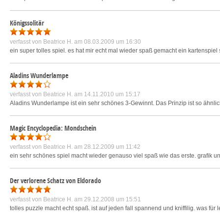
Königssolitär
verfasst von
Beatrice H.
am 08.03.2009 um 16:30
ein super tolles spiel. es hat mir echt mal wieder spaß gemacht ein kartenspiel 
Aladins Wunderlampe
verfasst von
Beatrice H.
am 14.11.2010 um 15:17
Aladins Wunderlampe ist ein sehr schönes 3-Gewinnt. Das Prinzip ist so ähnlich
Magic Encyclopedia: Mondschein
verfasst von
Beatrice H.
am 28.12.2009 um 11:42
ein sehr schönes spiel macht wieder genauso viel spaß wie das erste. grafik un
Der verlorene Schatz von Eldorado
verfasst von
Beatrice H.
am 29.12.2008 um 15:51
tolles puzzle macht echt spaß. ist auf jeden fall spannend und kniffilig. was fü