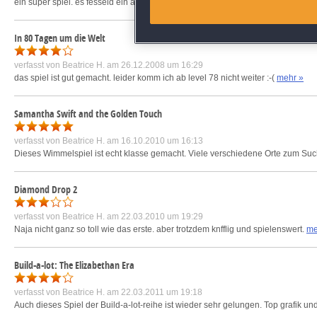
ein super spiel. es fesseld ein auf jeden fall. man muss schnell sein und köpfc
Identify devices based on inf
In 80 Tagen um die Welt
verfasst von
Beatrice H.
am 26.12.2008 um 16:29
Save and communicate priva
das spiel ist gut gemacht. leider komm ich ab level 78 nicht weiter :-(
mehr »
Samantha Swift and the Golden Touch
verfasst von
Beatrice H.
am 16.10.2010 um 16:13
Dieses Wimmelspiel ist echt klasse gemacht. Viele verschiedene Orte zum Suche
Diamond Drop 2
verfasst von
Beatrice H.
am 22.03.2010 um 19:29
Naja nicht ganz so toll wie das erste. aber trotzdem knfflig und spielenswert.
me
Build-a-lot: The Elizabethan Era
verfasst von
Beatrice H.
am 22.03.2011 um 19:18
Auch dieses Spiel der Build-a-lot-reihe ist wieder sehr gelungen. Top grafik u