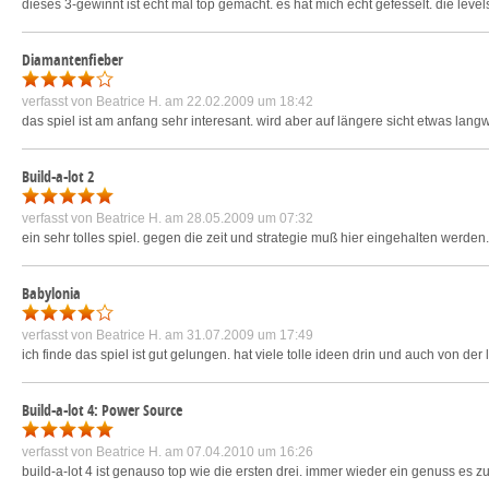
dieses 3-gewinnt ist echt mal top gemacht. es hat mich echt gefesselt. die le
Diamantenfieber
verfasst von
Beatrice H.
am 22.02.2009 um 18:42
das spiel ist am anfang sehr interesant. wird aber auf längere sicht etwas lan
Build-a-lot 2
verfasst von
Beatrice H.
am 28.05.2009 um 07:32
ein sehr tolles spiel. gegen die zeit und strategie muß hier eingehalten werden
Babylonia
verfasst von
Beatrice H.
am 31.07.2009 um 17:49
ich finde das spiel ist gut gelungen. hat viele tolle ideen drin und auch von der lä
Build-a-lot 4: Power Source
verfasst von
Beatrice H.
am 07.04.2010 um 16:26
build-a-lot 4 ist genauso top wie die ersten drei. immer wieder ein genuss es zu