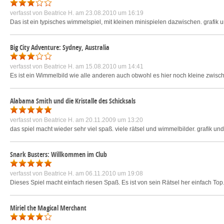
verfasst von
Beatrice H.
am 23.08.2010 um 16:19
Das ist ein typisches wimmelspiel, mit kleinen minispielen dazwischen. grafik
Big City Adventure: Sydney, Australia
verfasst von
Beatrice H.
am 15.08.2010 um 14:41
Es ist ein Wimmelbild wie alle anderen auch obwohl es hier noch kleine zwisch
Alabama Smith und die Kristalle des Schicksals
verfasst von
Beatrice H.
am 20.11.2009 um 13:20
das spiel macht wieder sehr viel spaß. viele rätsel und wimmelbilder. grafik und
Snark Busters: Willkommen im Club
verfasst von
Beatrice H.
am 06.11.2010 um 19:08
Dieses Spiel macht einfach riesen Spaß. Es ist von sein Rätsel her einfach Top.
Miriel the Magical Merchant