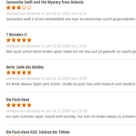
Samantha Swift and the Mystery from Atlantis
verfasst von
Beatrice H.
am 06.01.2011 um 14:33
samantha swift 3 ist ein wimmelbild wie man es kennt man sucht gegenstände d
7 Wonders II
verfasst von
Beatrice H.
am 22.03.2009 um 11:04
Wie auch schon beim ersten spiel, habe ich mir das auf cd gekauft. es macht gen
Aerie: Seele des Waldes
verfasst von
Beatrice H.
am 03.10.2010 um 19:56
Ich finde dieses Spiel sehr schön. Grafik ist auch hier sehr hübsch und niedli
Die Fisch-Oase
verfasst von
Beatrice H.
am 26.12.2008 um 16:28
ein sehr schönes spiel. macht echt süchtig. nur war ich leider etwas zu schnell
Die Fisch-Oase H2O: Schätze der Tiefsee