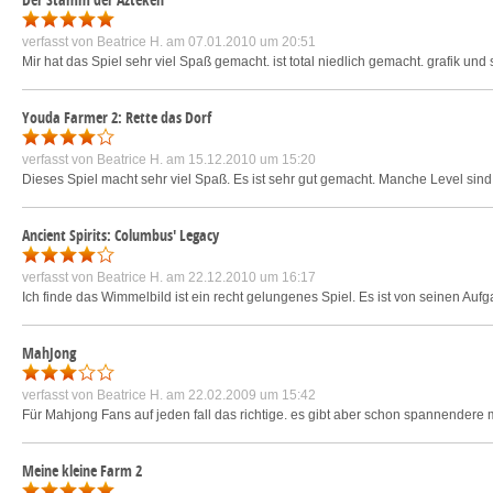
verfasst von
Beatrice H.
am 07.01.2010 um 20:51
Mir hat das Spiel sehr viel Spaß gemacht. ist total niedlich gemacht. grafik und
Youda Farmer 2: Rette das Dorf
verfasst von
Beatrice H.
am 15.12.2010 um 15:20
Dieses Spiel macht sehr viel Spaß. Es ist sehr gut gemacht. Manche Level sind ec
Ancient Spirits: Columbus' Legacy
verfasst von
Beatrice H.
am 22.12.2010 um 16:17
Ich finde das Wimmelbild ist ein recht gelungenes Spiel. Es ist von seinen Aufg
MahJong
verfasst von
Beatrice H.
am 22.02.2009 um 15:42
Für Mahjong Fans auf jeden fall das richtige. es gibt aber schon spannender
Meine kleine Farm 2