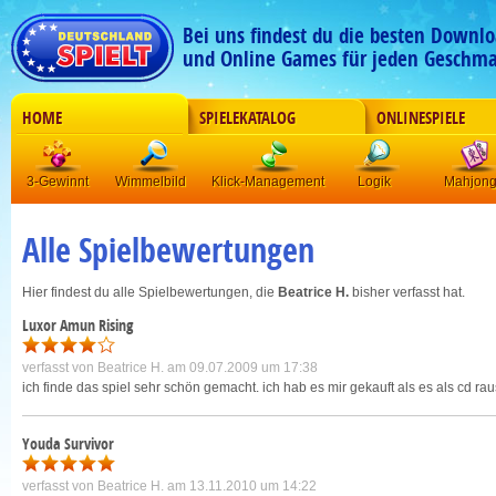
Bei uns findest du die besten Downlo
und Online Games für jeden Geschma
HOME
SPIELEKATALOG
ONLINESPIELE
3-Gewinnt
Wimmelbild
Klick-Management
Logik
Mahjon
Alle Spielbewertungen
Hier findest du alle Spielbewertungen, die
Beatrice H.
bisher verfasst hat.
Luxor Amun Rising
verfasst von
Beatrice H.
am 09.07.2009 um 17:38
ich finde das spiel sehr schön gemacht. ich hab es mir gekauft als es als cd r
Youda Survivor
verfasst von
Beatrice H.
am 13.11.2010 um 14:22