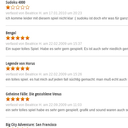
Sudoku 4000
verfasst von
Beatrice H.
am 17.01.2010 um 20:23
ich komme leider mit diesem spiel nicht klar :( sudoku ist doch ehr was für ganz
Bengal
verfasst von
Beatrice H.
am 22.02.2009 um 15:37
Ein super tolles Spiel. Habe es sehr gern gespielt. Es ist auch sehr niedlich 
Legende von Horus
verfasst von
Beatrice H.
am 22.02.2009 um 15:26
ein tolles spiel. es hat mich auf jeden fall süchtig gemacht. man muß echt auc
Geheime Fälle: Die gestohlene Venus
verfasst von
Beatrice H.
am 22.09.2009 um 11:03
ein sehr tolles spiel habe es sehr gern gespielt. grafik und sound waren auch s
Big City Adventure: San Francisco