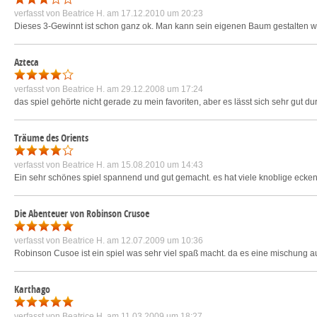
verfasst von
Beatrice H.
am 17.12.2010 um 20:23
Dieses 3-Gewinnt ist schon ganz ok. Man kann sein eigenen Baum gestalten wie e
Azteca
verfasst von
Beatrice H.
am 29.12.2008 um 17:24
das spiel gehörte nicht gerade zu mein favoriten, aber es lässt sich sehr gut dur
Träume des Orients
verfasst von
Beatrice H.
am 15.08.2010 um 14:43
Ein sehr schönes spiel spannend und gut gemacht. es hat viele knoblige ecken 
Die Abenteuer von Robinson Crusoe
verfasst von
Beatrice H.
am 12.07.2009 um 10:36
Robinson Cusoe ist ein spiel was sehr viel spaß macht. da es eine mischung au
Karthago
verfasst von
Beatrice H.
am 11.03.2009 um 18:27