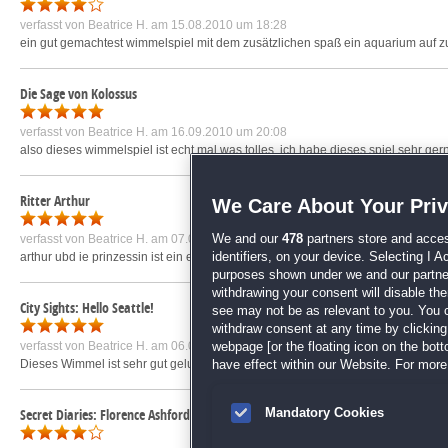
verfasst von
Beatrice H.
am 15.08.2010 um 18:28
ein gut gemachtest wimmelspiel mit dem zusätzlichen spaß ein aquarium auf z
Die Sage von Kolossus
verfasst von
Beatrice H.
am 16.09.2010 um 20:08
also dieses wimmelspiel ist echt mal was tolles. ich habe dieses spiel sehr gern 
Ritter Arthur
We Care About Your Pri
verfasst von
Beatrice H.
am 07.08.2009 um 21:31
We and our
478
partners store and acces
arthur ubd ie prinzessin ist ein echt tolles klick-managment-spiel. es ist sehr 
identifiers, on your device. Selecting I 
purposes shown under we and our partners
withdrawing your consent will disable th
City Sights: Hello Seattle!
see may not be as relevant to you. You 
withdraw consent at any time by clickin
verfasst von
Beatrice H.
am 06.03.2011 um 15:13
webpage [or the floating icon on the botto
Dieses Wimmel ist sehr gut gelungen. Es hat mir sehr viel Spaß gemacht. Man m
have effect within our Website. For more 
Secret Diaries: Florence Ashford
Mandatory Cookies