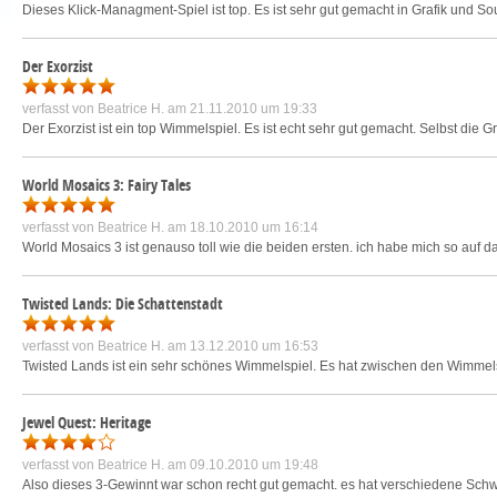
Dieses Klick-Managment-Spiel ist top. Es ist sehr gut gemacht in Grafik und So
Der Exorzist
verfasst von
Beatrice H.
am 21.11.2010 um 19:33
Der Exorzist ist ein top Wimmelspiel. Es ist echt sehr gut gemacht. Selbst die Gr
World Mosaics 3: Fairy Tales
verfasst von
Beatrice H.
am 18.10.2010 um 16:14
World Mosaics 3 ist genauso toll wie die beiden ersten. ich habe mich so auf das s
Twisted Lands: Die Schattenstadt
verfasst von
Beatrice H.
am 13.12.2010 um 16:53
Twisted Lands ist ein sehr schönes Wimmelspiel. Es hat zwischen den Wimmelspi
Jewel Quest: Heritage
verfasst von
Beatrice H.
am 09.10.2010 um 19:48
Also dieses 3-Gewinnt war schon recht gut gemacht. es hat verschiedene Schwie