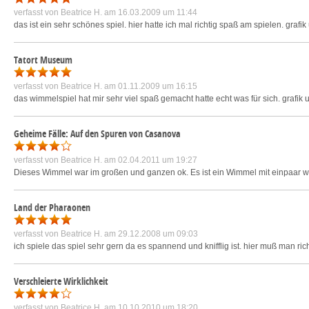
verfasst von
Beatrice H.
am 16.03.2009 um 11:44
das ist ein sehr schönes spiel. hier hatte ich mal richtig spaß am spielen. graf
Tatort Museum
verfasst von
Beatrice H.
am 01.11.2009 um 16:15
das wimmelspiel hat mir sehr viel spaß gemacht hatte echt was für sich. grafik 
Geheime Fälle: Auf den Spuren von Casanova
verfasst von
Beatrice H.
am 02.04.2011 um 19:27
Dieses Wimmel war im großen und ganzen ok. Es ist ein Wimmel mit einpaar w
Land der Pharaonen
verfasst von
Beatrice H.
am 29.12.2008 um 09:03
ich spiele das spiel sehr gern da es spannend und knifflig ist. hier muß man r
Verschleierte Wirklichkeit
verfasst von
Beatrice H.
am 10.10.2010 um 18:20