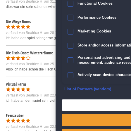
verfasst von
Beatrice H.
am 31.12.2010 um 17:29
Functional Cookies
dies war ein sehr schönes wimmelspiel. einige puzzle waren auch schon etwas sc
Performance Cookies
Die Wiege Roms
Marketing Cookies
verfasst von
Beatrice H.
am 28.10.2009 um 18:41
ich habe das spiel sehr gerne gespielt. es war nicht in sehr kurzer zeit zusch
Store and/or access informat
Die Fisch-Oase: Winterträume
Personalised advertising and
measurement, audience resea
verfasst von
Beatrice H.
am 25.12.2009 um 20:31
Also ich habe schon die Fisch Oase gespielt und jetzt die Winteredition mir h
Actively scan device character
Virtual Farm
Ensure security, prevent and d
List of Partners (vendors)
verfasst von
Beatrice H.
am 22.03.2009 um 11:24
ich habe an dem spiel sehr viel spaß. spiele es zur zeit sehr gern, da es sehr 
Deliver and present advertisi
Feenzauber
Match and combine data from
verfasst von
Beatrice H.
am 22.02.2009 um 15:21
Link different devices