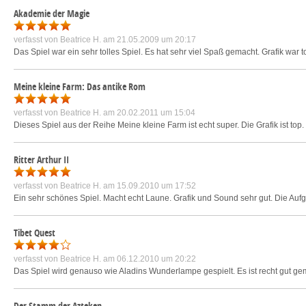
Akademie der Magie
verfasst von
Beatrice H.
am 21.05.2009 um 20:17
Das Spiel war ein sehr tolles Spiel. Es hat sehr viel Spaß gemacht. Grafik war to
Meine kleine Farm: Das antike Rom
verfasst von
Beatrice H.
am 20.02.2011 um 15:04
Dieses Spiel aus der Reihe Meine kleine Farm ist echt super. Die Grafik ist top.
Ritter Arthur II
verfasst von
Beatrice H.
am 15.09.2010 um 17:52
Ein sehr schönes Spiel. Macht echt Laune. Grafik und Sound sehr gut. Die Auf
Tibet Quest
verfasst von
Beatrice H.
am 06.12.2010 um 20:22
Das Spiel wird genauso wie Aladins Wunderlampe gespielt. Es ist recht gut ge
Der Stamm der Azteken