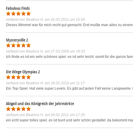
Fabulous Finds
verfasst von
Beatrice H.
am 26.02.2011 um 10:49
Dieses Wimmel war für mich recht gut gemacht. Erst mußte man alles zu einem
Mysteryville 2
verfasst von
Beatrice H.
am 27.03.2009 um 16:25
Ich finde es ist ein sehr schönes spiel. es ist sehr leicht. somit für die ganze fa
Die Wiege Olympias 2
verfasst von
Beatrice H.
am 28.02.2010 um 11:17
Ein Top-Spiel. Hat viele super Levels. Es gibt auf jeden Fall keine Langeweile. 
Abigail und das Königreich der Jahrmärkte
verfasst von
Beatrice H.
am 08.02.2011 um 17:29
ein echt super tolles spiel. es ist bunt und sehr schön gestaltet. da bekommt m