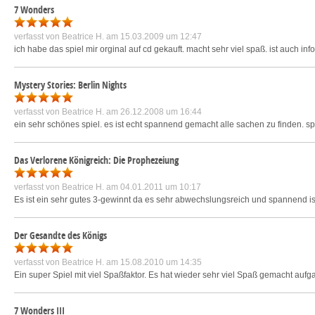
7 Wonders
verfasst von
Beatrice H.
am 15.03.2009 um 12:47
ich habe das spiel mir orginal auf cd gekauft. macht sehr viel spaß. ist auch info
Mystery Stories: Berlin Nights
verfasst von
Beatrice H.
am 26.12.2008 um 16:44
ein sehr schönes spiel. es ist echt spannend gemacht alle sachen zu finden. spi
Das Verlorene Königreich: Die Prophezeiung
verfasst von
Beatrice H.
am 04.01.2011 um 10:17
Es ist ein sehr gutes 3-gewinnt da es sehr abwechslungsreich und spannend ist
Der Gesandte des Königs
verfasst von
Beatrice H.
am 15.08.2010 um 14:35
Ein super Spiel mit viel Spaßfaktor. Es hat wieder sehr viel Spaß gemacht aufg
7 Wonders III