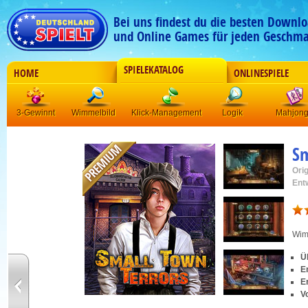
Bei uns findest du die besten Downlo
und Online Games für jeden Geschma
SPIELEKATALOG
HOME
ONLINESPIELE
3-Gewinnt
Wimmelbild
Klick-Management
Logik
Mahjon
Sm
Orig
Ent
Wim
Ü
E
E
V