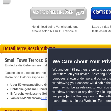
ALS FREISPIEL EINLÖSEN
GRATIS 
Hol dir jetzt deine
Vorteilskarte
und
Lade dir das S
erhalte sofort bis zu 15 Freispiele!
teste es 60 M
Detaillierte Beschreibung
Small Town Terrors: Galdors Bluff
We Care About Your Pri
Entdecke die Geheimnisse in der düsteren Stadt!
We and our
478
partners store and acces
Tauche ein in eine düstere Kleinstadt, wo du ein mysteriöses Geheimnis aufdec
identifiers, on your device. Selecting I 
Rätsel von Galdors Klippe zu lösen? Tauche jetzt ein und erlebe Nervenkitzel
purposes shown under we and our partners
withdrawing your consent will disable th
Über 50 verwandelbare Gegenstände zu finden
see may not be as relevant to you. You 
Entdecke geheime Hinweise und löse magische Rätsel
withdraw consent at any time by clickin
Erforsche verlassene Gebäude und düstere Geheimnisse
webpage [or the floating icon on the botto
Von den Machern von
Cursed Fables
have effect within our Website. For more 