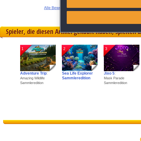
Alle Bewertungen anzeigen
Link different devices
Identify devices based on inf
Spieler, die diesen Artikel gekauft haben, spielten 
Save and communicate priva
1
2
3
Adventure Trip
:
Sea Life Explorer
Jixo 5
:
Sammleredition
Amazing Wildlife
Mask Parade
Sammleredition
Sammleredition