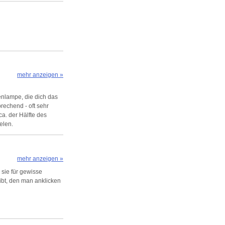
mehr anzeigen »
enlampe, die dich das
rechend - oft sehr
ca. der Hälfte des
elen.
g.
mehr anzeigen »
sie für gewisse
bt, den man anklicken