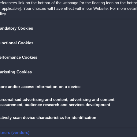
erences link on the bottom of the webpage [or the floating icon on the bottom
Erlebe erstklassige Wimmelbild-Hochspannung 
 applicable]. Your choices will have effect within our Website. For more details
fantastischen Abenteuers
Dream Hills: Gestohl
icy.
andatory Cookies
LÖSEN
GRATIS DOWNLOADEN
IN DEN WAR
unctional Cookies
16,95 €
skarte
und
Lade dir das Spiel jetzt herunter und
für die
eispiele!
teste es 60 Minuten lang kostenlos!
5,89 €
mit der
Vort
erformance Cookies
arketing Cookies
tore and/or access information on a device
hr
e Lake stoppen?
ersonalised advertising and content, advertising and content
easurement, audience research and services development
 ein finsteres Geheimnis! Vor vielen Jahren gab es hier unerklärliche Todesfälle –
 auf die Schülerinnen des Internats! Hast du den Mut, der Gefahr ins Auge zu
sen? Die Leben der Mädchen liegen in deiner Hand!
ctively scan device characteristics for identification
te voller Wimmelbilder und Geheimnisse
tsel
nsure security, prevent and detect fraud, and fix errors
rtners (vendors)