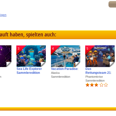
eigen
kauft haben, spielten auch:
3
4
5
Sea Life Explorer
Vacation Paradise
:
Das
Sammleredition
Rettungsteam 21
:
Alaska
n
Sammleredition
Phantomkrise
Sammleredition