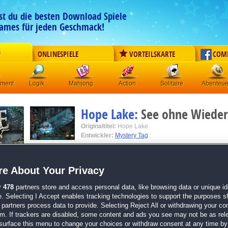
est du die besten Download Spiele
ames für jeden Geschmack!
G
ONLINESPIELE
VORTEILSKARTE
COM
ement
Logik
Mahjong
Action
Solitaire
Abenteue
Hope Lake:
See ohne Wiede
Originaltitel:
Hope Lake
Entwickler:
Mystery Tag
von
19 Mitgliedern
e About Your Privacy
Wimmelbild
| Größe: 711.4 MB
r
478
partners store and access personal data, like browsing data or unique ide
Erkunde mehr als 45 geheimnisvolle Orte voller
e. Selecting I Accept enables tracking technologies to support the purposes 
Geheimnisse
partners process data to provide. Selecting Reject All or withdrawing your con
Löse über 25 knifflige Minispiele und Rätsel
em. If trackers are disabled, some content and ads you see may not be as rel
Benutze deine Taschenlampe und bringe Licht in 
surface this menu to change your choices or withdraw consent at any time by 
Geschichte von Hope Lake