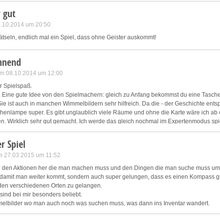
 gut
9.10.2014 um 20:50
tseln, endlich mal ein Spiel, dass ohne Geister auskommt!
nnend
am 08.10.2014 um 12:00
r Spielspaß.
e. Eine gute Idee von den Spielmachern: gleich zu Anfang bekommst du eine Tasch
Sie ist auch in manchen Wimmelbildern sehr hilfreich. Da die - der Geschichte entsp
schenlampe super. Es gibt unglaublich viele Räume und ohne die Karte wäre ich ab 
n. Wirklich sehr gut gemacht. Ich werde das gleich nochmal im Expertenmodus spi
ng bis Ende schlüssig und man weiß, um was es geht.
 Manchmal spiele ich und weiß am Schluss nicht, worum es eigentlich so richtig gin
r Spiel
 ich nur empfehlen.
am 27.03.2015 um 11:52
n den Aktionen her die man machen muss und den Dingen die man suche muss um 
amit man weiter kommt, sondern auch super gelungen, dass es einen Kompass gi
den verschiedenen Orten zu gelangen.
sind bei mir besonders beliebt.
melbilder wo man auch noch was suchen muss, was dann ins Inventar wandert.