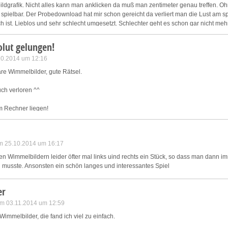
dgrafik. Nicht alles kann man anklicken da muß man zentimeter genau treffen. 
t spielbar. Der Probedownload hat mir schon gereicht da verliert man die Lust am s
h ist. Lieblos und sehr schlecht umgesetzt. Schlechter geht es schon gar nicht meh
lut gelungen!
.10.2014 um 12:16
are Wimmelbilder, gute Rätsel.
ch verloren ^^
 Rechner liegen!
und rechts ein Teil des Bildes.
hen Wimmelbilder zu Verzweiflung.
m 25.10.2014 um 16:17
echner bei Aufruf der Karte ab (Vor allem im Fenstermodus)
den Wimmelbildern leider öfter mal links uind rechts ein Stück, so dass man dann i
 musste. Ansonsten ein schön langes und interessantes Spiel
er
 am 03.11.2014 um 12:59
 Wimmelbilder, die fand ich viel zu einfach.