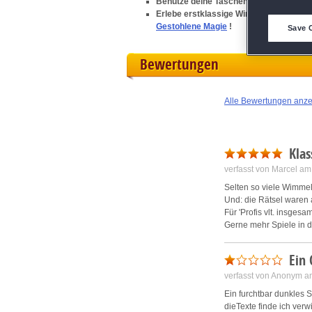
Benutze deine Taschenlampe und bringe
Erlebe erstklassige Wimmelbild-Hoch
D
Gestohlene Magie
!
Save 
M
Bewertungen
L
Alle Bewertungen anz
I
Klas
S
verfasst von Marcel a
Selten so viele Wimme
Sho
Und: die Rätsel waren ab
Für 'Profis vlt. insgesam
Gerne mehr Spiele in di
Ein 
verfasst von Anonym a
Ein furchtbar dunkles S
dieTexte finde ich ver