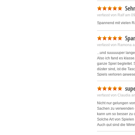
Sehr
verfasst von Ralf am 0
Spannend mit vielen Rä
Spa
verfasst von Ramona 
...und suuuuuper lange
Also ich fand es klass
ganze Spiel begleitet. 
düster sind, ist die Ta
Spiels verloren gewese
Die Story ist von Anfa
Das ist nicht immer so.
supe
Also dieses Spiel kann
verfasst von Claudia 
Nicht nur gelungen vo
Sachen zu verwenden d
kann um so besser zu 
Solche Art von Spielen 
Auch gut sind die Wim
Weiter so :)