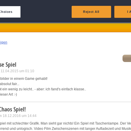
 Licht in die finstere Geschichte von Hope Lake
spannung von den Machern des fantastischen Abenteuers
Dream Hills:
eliver and present advertising and content
Choices
Reject All
I 
atch and combine data from other data sources
ink different devices
eigen
dentify devices based on information transmitted automatically
se Spiel
ave and communicate privacy choices
m 11.04.2015 um 01:10
lbilder in einem Game gehabt!
w Purposes
solut fair...
t ein wenig zu leicht.. - aber: ich fand's einfach klasse..
eser Art :-)
Chaos Spiel!
m 18.12.2016 um 14:44
piel mit schlechter Grafik. Man sieht gar nichts! Ein Spiel mit Taschenlampe. Der V
wirrend und unlogisch. Video Film Zwischenszenen mit langer Aufladezeit und Musik