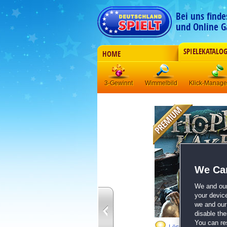
Bei uns find
und Online G
SPIELEKATALO
HOME
3-Gewinnt
Wimmelbild
Klick-Manag
We Car
We and ou
your devic
we and our 
disable th
You can re