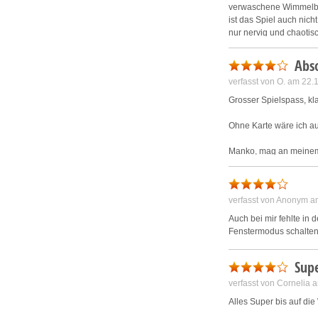
verwaschene Wimmelbil
ist das Spiel auch nich
nur nervig und chaotisc
Abso
verfasst von O. am 22
Grosser Spielspass, kl
Ohne Karte wäre ich au
Manko, mag an meinem
Bei Vollbild fehlt links 
Bringt einem bei manc
verfasst von Anonym a
Manchmal stürtzt der R
Auch bei mir fehlte in 
Fazit:
Fenstermodus schalten
Rundum gelungen.
Fortsetzung?
Sup
Gruss
verfasst von Cornelia
O.P.
Alles Super bis auf die