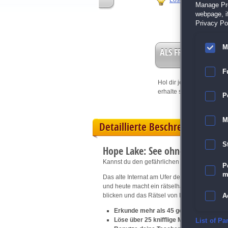
Lösungshilfe
Manage Pref
webpage, if
Privacy Pol
M
ALS FREISPIEL EIN
F
Hol dir jetzt deine
Vorteil
erhalte sofort bis zu 15 Fr
P
M
Detaillierte Beschreibung
S
Hope Lake: See ohne Wiederke
Kannst du den gefährlichen Mörder von Hop
P
m
Das alte Internat am Ufer des Hope Lake birgt
und heute macht ein rätselhafter Mörder Jagd
blicken und das Rätsel von Hope Lake zu lö
A
Erkunde mehr als 45 geheimnisvolle Or
Löse über 25 knifflige Minispiele und Rä
E
List of Pa