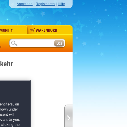
Anmelden
|
Registrieren
|
Hilfe
MUNITY
WARENKORB
r
rkehr
ntifiers, on
 Wimmelbilder und
shown under
sent will
evant to you.
die finstere
clicking the