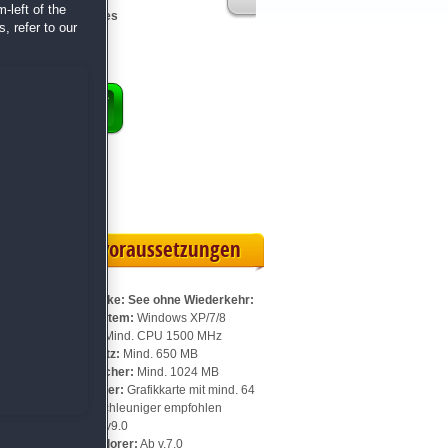
-left of the
von den Machern des
, refer to our
ene Magie
!
ENKORB
 Vollversion
eilskarte
Systemvoraussetzungen
Für Hope Lake: See ohne Wiederkehr:
Betriebssystem:
Windows XP/7/8
Prozessor:
Mind. CPU 1500 MHz
Speicherplatz:
Mind. 650 MB
Arbeitsspeicher:
Mind. 1024 MB
Videospeicher:
Grafikkarte mit mind. 64
MB, 3D-Beschleuniger empfohlen
DirectX:
Ab v9.0
Internet Explorer:
Ab v.7.0