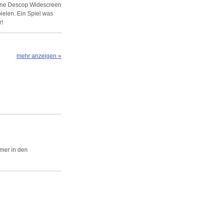
Ohne Descop Widescreen
pielen. Ein Spiel was
r!
mehr anzeigen »
mmer in den