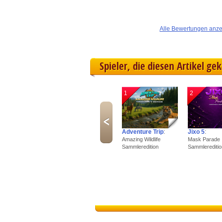
Alle Bewertungen anz
Spieler, die diesen Artikel ge
1
2
Adventure Trip
:
Jixo 5
:
Amazing Wildlife
Mask Parade
Sammleredition
Sammlereditio