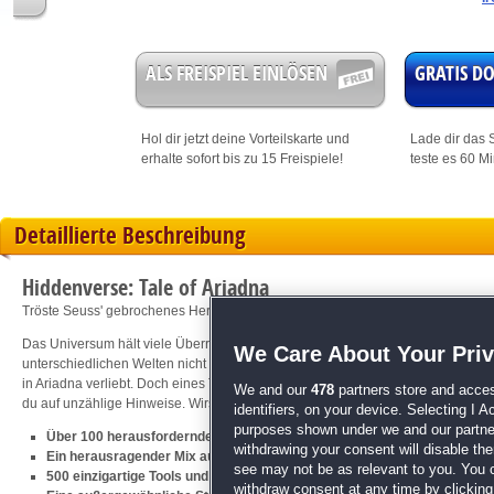
ALS FREISPIEL EINLÖSEN
GRATIS 
Hol dir jetzt deine
Vorteilskarte
und
Lade dir das S
erhalte sofort bis zu 15 Freispiele!
teste es 60 M
Detaillierte Beschreibung
Hiddenverse: Tale of Ariadna
Tröste Seuss' gebrochenes Herz und finde seine große Liebe!
Das Universum hält viele Überraschungen für uns bereit. Du - ein erfahrener Re
We Care About Your Pri
unterschiedlichen Welten nicht ins unendliche Chaos stürzen. An deiner Seite i
in Ariadna verliebt. Doch eines Tages, verschwindet Ariadna ohne jede Spur. Ir
We and our
478
partners store and acces
du auf unzählige Hinweise. Wirst du sie in diesem atemberaubenden
Wimmelb
identifiers, on your device. Selecting I 
purposes shown under we and our partners
Über 100 herausfordernde Level
withdrawing your consent will disable th
Ein herausragender Mix aus WBS und 3-Gewinnt-Spielen
see may not be as relevant to you. You 
500 einzigartige Tools und über 20 Spielmechaniken
withdraw consent at any time by clickin