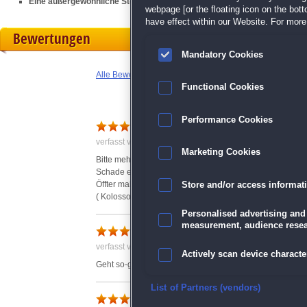
Eine außergewöhnliche Story von den Machern von
Hiddenverse: The I
webpage [or the floating icon on the botto
have effect within our Website. For more 
Bewertungen
Mandatory Cookies
Alle Bewertungen anzeigen
Functional Cookies
Performance Cookies
Einfach super
verfasst von Anonym am 26.03.2019 um 10:06
Marketing Cookies
Bitte mehr von diesen witzigen Wimmelbildern!!
Schade es gibt fast nur noch entführte Prinzessinen und 
Öffter mal was Anderes wäre toll.
Store and/or access informat
( Kolossos, oder Garten Glück z.B.)
Personalised advertising and
measurement, audience resea
Naja
verfasst von Anonym am 19.02.2019 um 15:33
Actively scan device character
Geht so-ganz schön eintönig
Ensure security, prevent and d
List of Partners (vendors)
Mir gefällt´s