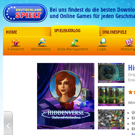
Bei uns findest du die besten Downlo
und Online Games für jeden Geschma
SPIELEKATALOG
HOME
ONLINESPIELE
3-Gewinnt
Wimmelbild
Klick-Management
Logik
Mahjon
H
Orig
Ent
Wim
Ü
E
5
E
I