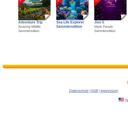
1
2
3
Adventure Trip
:
Sea Life Explorer
Jixo 5
:
Sammleredition
Amazing Wildlife
Mask Parade
Sammleredition
Sammleredition
Datenschutz
|
AGB
|
Impressum
Sp