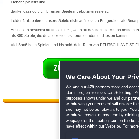
Lieber Spielefreund,
danke, dass du dich für unser Spieleangebot interessierst.
Leider funktionieren unsere Spiele nicht auf mobilen Endgeräten wie Smart
Am besten besuchst du uns einfach, wenn du das nächste Mal an deinem PC 
als 800 Spiele, die du alle kostenlos herunterladen und testen kannst.
Viel Spaß beim Spielen und bis bald, dein Team von DEUTSCHLAND SPIEL
We Care About Your Pri
We and our
478
partners store and acces
identifiers, on your device. Selecting I 
purposes shown under we and our partners
withdrawing your consent will disable th
see may not be as relevant to you. You 
withdraw consent at any time by clickin
webpage [or the floating icon on the botto
have effect within our Website. For more 
Datenschutz
|
AGB
|
Impressum
Sp