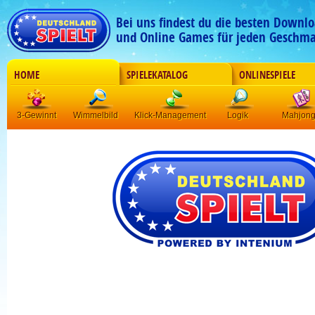
Bei uns findest du die besten Downlo
und Online Games für jeden Geschma
HOME
SPIELEKATALOG
ONLINESPIELE
3-Gewinnt
Wimmelbild
Klick-Management
Logik
Mahjon