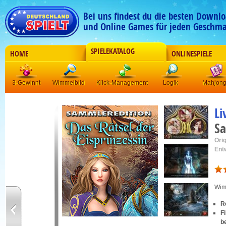
Bei uns findest du die besten Downlo
und Online Games für jeden Geschma
SPIELEKATALOG
HOME
ONLINESPIELE
3-Gewinnt
Wimmelbild
Klick-Management
Logik
Mahjon
Li
Sa
Orig
Ent
Wim
R
F
b