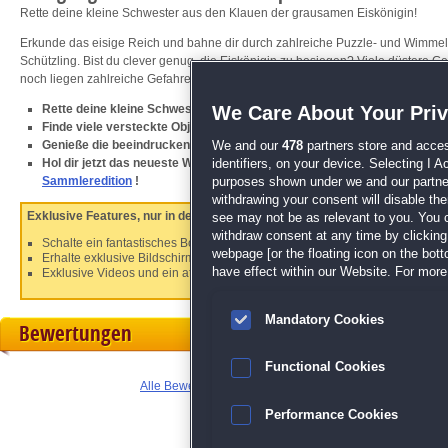
Rette deine kleine Schwester aus den Klauen der grausamen Eiskönigin!
Erkunde das eisige Reich und bahne dir durch zahlreiche Puzzle- und Wimmel
Schützling. Bist du clever genug, die Eiskönigin zu besiegen? Viele düstere G
noch liegen zahlreiche Gefahren auf deinem Weg dorthin!
Rette deine kleine Schwester aus den Fängen der Eiskönigin!
We Care About Your Pri
Finde viele versteckte Objekte und nutze sie, um alle Rätsel zu bestehe
Genieße die beeindruckend gezeichnete Spielwelt
We and our
478
partners store and acces
Hol dir jetzt das neueste Wimmelbild-Meisterwerk von den Machern vo
identifiers, on your device. Selecting I 
Sammleredition
!
purposes shown under we and our partners
withdrawing your consent will disable th
Exklusive Features, nur in der Sammleredition:
see may not be as relevant to you. You 
withdraw consent at any time by clickin
Schalte ein fantastisches Bonus-Level frei und lerne den mysteriösen Alc
webpage [or the floating icon on the botto
Erhalte exklusive Bildschirmhintergründe, Bildschirmschoner, Zeichnungen
have effect within our Website. For more 
Exklusive Videos und ein atemberaubender Soundtrack warten auf dich!
Mandatory Cookies
Bewertungen
Functional Cookies
Alle Bewertungen anzeigen
Performance Cookies