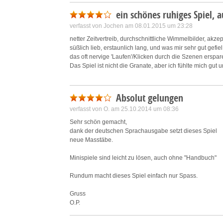
Save and communicate priva
ein schönes ruhiges Spiel, 
verfasst von Jochen am 08.01.2015 um 23:28
netter Zeitvertreib, durchschnittliche Wimmelbilder, akzep
süßlich lieb, erstaunlich lang, und was mir sehr gut gef
das oft nervige 'Laufen'/Klicken durch die Szenen erspar
Das Spiel ist nicht die Granate, aber ich fühlte mich gut u
Absolut gelungen
verfasst von O. am 25.10.2014 um 08:36
Sehr schön gemacht,
dank der deutschen Sprachausgabe setzt dieses Spiel
neue Masstäbe.
Minispiele sind leicht zu lösen, auch ohne "Handbuch"
Rundum macht dieses Spiel einfach nur Spass.
Gruss
O.P.