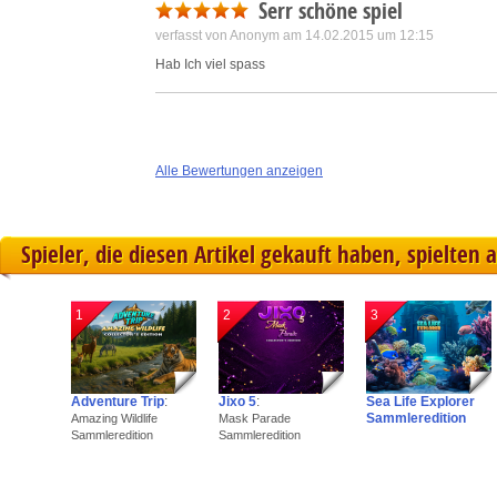
Serr schöne spiel
verfasst von Anonym am 14.02.2015 um 12:15
Hab Ich viel spass
Alle Bewertungen anzeigen
Spieler, die diesen Artikel gekauft haben, spielten 
1
2
3
Adventure Trip
:
Jixo 5
:
Sea Life Explorer
Sammleredition
Amazing Wildlife
Mask Parade
Sammleredition
Sammleredition