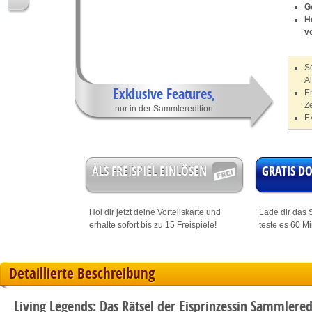
G
H
v
S
A
Exklusive Features,
E
Z
nur in der Sammleredition
E
ALS FREISPIEL EINLÖSEN
GRATIS 
Hol dir jetzt deine
Vorteilskarte
und
Lade dir das S
erhalte sofort bis zu 15 Freispiele!
teste es 60 M
Detaillierte Beschreibung
Living Legends: Das Rätsel der Eisprinzessin Sammlered