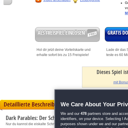
Video anschauen
Lösungshilfe
G
v
M
ALS FREISPIEL EINLÖSEN
GRATIS 
Hol dir jetzt deine
Vorteilskarte
und
Lade dir das S
erhalte sofort bis zu 15 Freispiele!
teste es 60 M
Dieses Spiel i
mit Bonus
Detaillierte Beschreibung
We Care About Your Pri
We and our
478
partners store and acces
Dark Parables: Der Schmerz der Schneekönigin
identifiers, on your device. Selecting I 
Nur du kannst die eiskalte Schneekönigin stoppen!
purposes shown under we and our partners