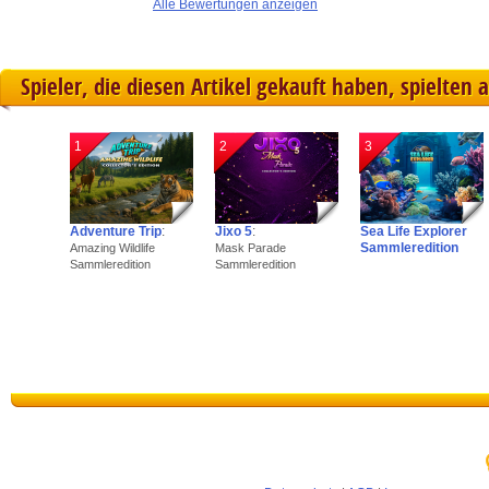
Alle Bewertungen anzeigen
Spieler, die diesen Artikel gekauft haben, spielten 
1
2
3
Adventure Trip
:
Jixo 5
:
Sea Life Explorer
Sammleredition
Amazing Wildlife
Mask Parade
Sammleredition
Sammleredition