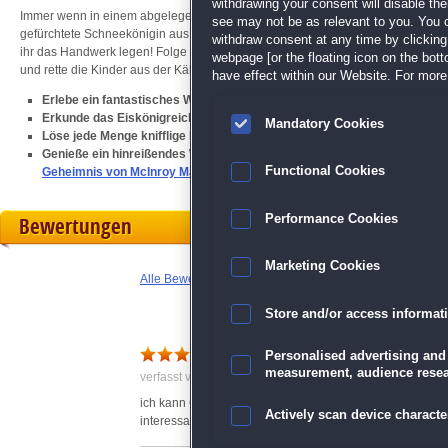
withdrawing your consent will disable th
Immer wenn in einem abgelegenen Teil der Alpen der Schneesturm am dichtesten
see may not be as relevant to you. You 
gefürchtete Schneekönigin aus ihrem Zauberreich zurück, um die Kinder der 
withdraw consent at any time by clickin
ihr das Handwerk legen! Folge in diesem packenden
Wimmelbild
-Abenteuer d
webpage [or the floating icon on the botto
und rette die Kinder aus der Kälte!
have effect within our Website. For more 
Erlebe ein fantastisches Wimmelbild-Abenteuer
Erkunde das Eiskönigreich Schneefall und rette die Kinder
Mandatory Cookies
Löse jede Menge knifflige Minispiele und Rätsel
Genieße ein hinreißendes Wimmelbild-Spiel mit traumhaften Grafiken 
Functional Cookies
Geheimnis von McInroy Manor
!
Performance Cookies
Bewertungen
Marketing Cookies
Alle Bewertungen anzeigen
Store and/or access informat
super Spiel
Personalised advertising and
measurement, audience resea
verfasst von Erika am 19.09.2015 um 13:05
ich kann Claudia S. nur zustimmen. Allein die Tips waren 
Actively scan device character
interessanten Spielen kommt auch nach vielen Stunden d