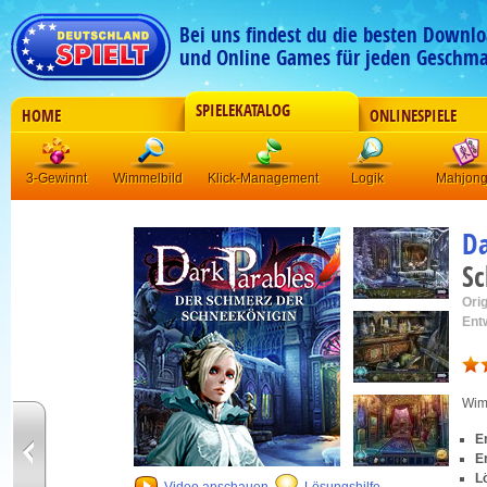
Bei uns findest du die besten Downlo
und Online Games für jeden Geschma
SPIELEKATALOG
HOME
ONLINESPIELE
3-Gewinnt
Wimmelbild
Klick-Management
Logik
Mahjon
Da
Sc
Orig
Ent
Wim
E
E
L