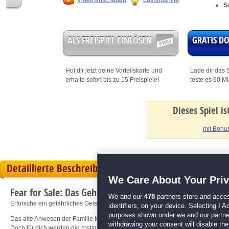
Video anschauen
Lösungshilfe
S
ALS FREISPIEL EINLÖSEN
GRATIS 
Hol dir jetzt deine
Vorteilskarte
und
Lade dir das S
erhalte sofort bis zu 15 Freispiele!
teste es 60 M
Dieses Spiel i
mit Bonus
Detaillierte Beschreibung
We Care About Your Pri
Fear for Sale: Das Geheimnis von McInroy Manor
We and our
478
partners store and acces
Erforsche ein gefährliches Geisterhaus!
identifiers, on your device. Selecting I 
purposes shown under we and our partners
Das alte Anwesen der Familie McInroy ist seit vielen, vielen Jahren verlassen
withdrawing your consent will disable th
Doch für dich werden die rostigen Tore erstmals wieder geöffnet, damit du d