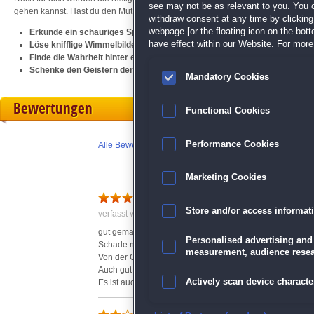
see may not be as relevant to you. You 
gehen kannst. Hast du den Mut, über die Schwelle zu treten und dich kopfüber
withdraw consent at any time by clickin
webpage [or the floating icon on the botto
Erkunde ein schauriges Spukhaus voller Geheimnisse
have effect within our Website. For more 
Löse knifflige Wimmelbilder und trickreiche Minispiele
Finde die Wahrheit hinter einer packenden Gruselgeschichte
Schenke den Geistern der Vergangenheit endlich ihren Frieden
Mandatory Cookies
Bewertungen
Functional Cookies
Performance Cookies
Alle Bewertungen anzeigen
Marketing Cookies
schön gemacht
Store and/or access informat
verfasst von Claudia am 13.09.2015 um 18:21
gut gemachtes Spiel. Die Suchbilder sind schön gemacht
Personalised advertising and
Schade nur, dass es keine Karte gibt wo man an die Ort
measurement, audience resea
Von der Grafik her ist es auch klasse gemacht.
Auch gut gemacht ist es mit den Gegenständen die man 
Actively scan device character
Es ist auch nicht so schnell zuende gespielt.
Die Extra's die am Ende erwähnt sind, sind bestimmt bei 