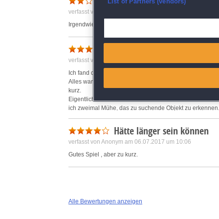
Na ja...
Ensure security, prevent and d
List of Partners (vendors)
verfasst von Frank am 09.10.2015 um 11:13
Deliver and present advertisi
Irgendwie werde ich mit diesem Spiel nicht warm, es fehl
ging so
Match and combine data from
verfasst von Katrin am 21.09.2015 um 17:32
Link different devices
Ich fand dieses Spiel nicht wirklich toll.
Alles war ziemlich düster, eine Karte nicht vorhanden u
kurz.
Identify devices based on inf
Eigentlich war es ein Aneinanderreihen von Wimmelbildern
ich zweimal Mühe, das zu suchende Objekt zu erkennen
Die Story an sich war gut, das Ende zufriedenstellend. Ab
Save and communicate priva
Hätte länger sein können
verfasst von Anonym am 06.07.2017 um 10:06
Gutes Spiel , aber zu kurz.
Alle Bewertungen anzeigen