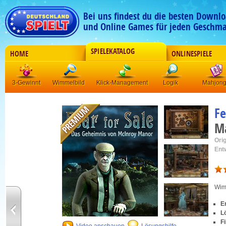
Bei uns findest du die besten Downlo
und Online Games für jeden Geschma
SPIELEKATALOG
HOME
ONLINESPIELE
3-Gewinnt
Wimmelbild
Klick-Management
Logik
Mahjon
Fe
M
Orig
Ent
Wim
E
L
F