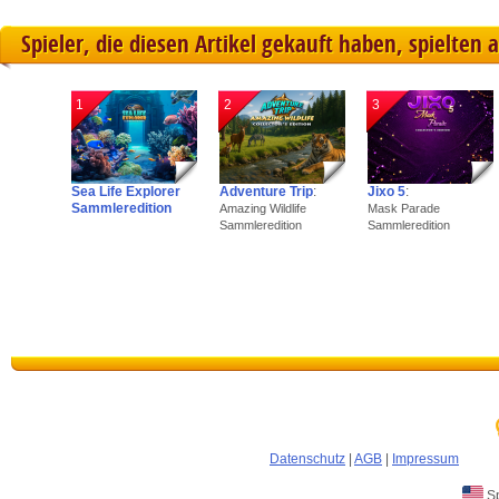
Spieler, die diesen Artikel gekauft haben, spielten 
1
2
3
Sea Life Explorer
Adventure Trip
:
Jixo 5
:
Sammleredition
Amazing Wildlife
Mask Parade
Sammleredition
Sammleredition
Datenschutz
|
AGB
|
Impressum
Sp