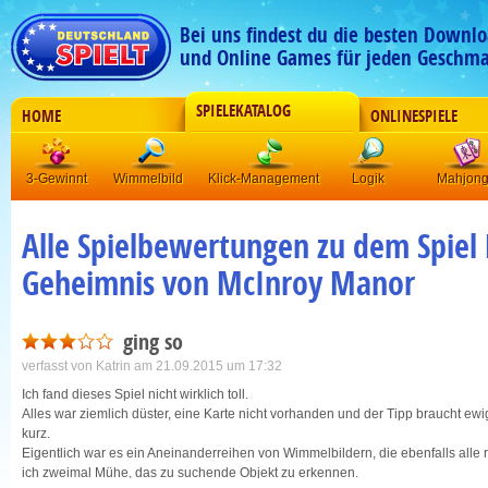
Bei uns findest du die besten Downlo
und Online Games für jeden Geschma
SPIELEKATALOG
HOME
ONLINESPIELE
3-Gewinnt
Wimmelbild
Klick-Management
Logik
Mahjon
Alle Spielbewertungen zu dem Spiel F
Geheimnis von McInroy Manor
ging so
verfasst von
Katrin
am 21.09.2015 um 17:32
Ich fand dieses Spiel nicht wirklich toll.
Alles war ziemlich düster, eine Karte nicht vorhanden und der Tipp braucht ew
kurz.
Eigentlich war es ein Aneinanderreihen von Wimmelbildern, die ebenfalls alle r
ich zweimal Mühe, das zu suchende Objekt zu erkennen.