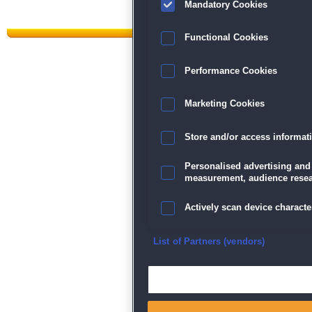
Mandatory Cookies
Functional Cookies
Performance Cookies
Datenschutz
|
AGB
|
Impressum
Marketing Cookies
Sp
Store and/or access informat
Personalised advertising and
measurement, audience resea
Actively scan device character
Ensure security, prevent and d
List of Partners (vendors)
Deliver and present advertisi
Match and combine data from