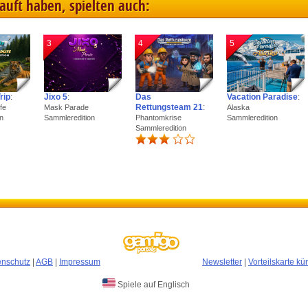
kauft haben, spielten auch:
3
4
5
rip
:
Jixo 5
:
Das
Vacation Paradise
:
Rettungsteam 21
:
fe
Mask Parade
Alaska
n
Sammleredition
Phantomkrise
Sammleredition
Sammleredition
enschutz
|
AGB
|
Impressum
Newsletter
|
Vorteilskarte k
Spiele auf Englisch