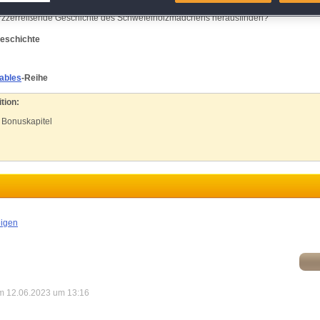
stellung trotzt! Kannst du in diesem spannenden Wimmelbild-Abenteuer den
atch and combine data from other data sources
herzzerreißende Geschichte des Schwefelholzmädchens herausfinden?
Geschichte
ink different devices
ables
-Reihe
dentify devices based on information transmitted automatically
tion:
ave and communicate privacy choices
m Bonuskapitel
w Purposes
eigen
m 12.06.2023 um 13:16