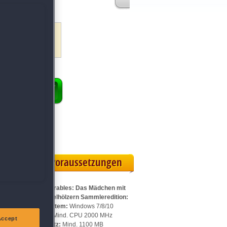
ihe
itel
ENKORB
 Vollversion
rteilskarte
Systemvoraussetzungen
Für Dark Parables: Das Mädchen mit
den Schwefelhölzern Sammleredition:
Betriebssystem:
Windows 7/8/10
n
Prozessor:
Mind. CPU 2000 MHz
Accept
Speicherplatz:
Mind. 1100 MB