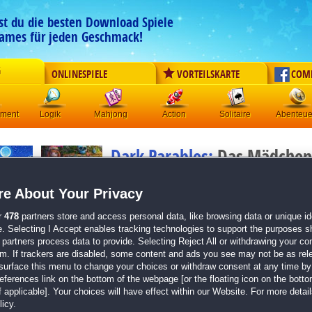
est du die besten Download Spiele
ames für jeden Geschmack!
G
ONLINESPIELE
VORTEILSKARTE
COM
ement
Logik
Mahjong
Action
Solitaire
Abenteue
Dark Parables:
Das Mädchen
Schwefelhölzern Sammleredi
e About Your Privacy
Originaltitel:
Dark Parables: The Match Girl's Lost Par
Entwickler:
Big Fish Games
r
478
partners store and access personal data, like browsing data or unique ide
e. Selecting I Accept enables tracking technologies to support the purposes 
von
7 Mitgliedern
partners process data to provide. Selecting Reject All or withdrawing your con
em. If trackers are disabled, some content and ads you see may not be as rel
Wimmelbild
| Größe: 865.2 MB
surface this menu to change your choices or withdraw consent at any time by 
erences link on the bottom of the webpage [or the floating icon on the bottom
Die feurige Version einer klassischen Geschicht
 applicable]. Your choices will have effect within our Website. For more details
Wunderschöne Grafik
icy.
Hervorragender Soundtrack