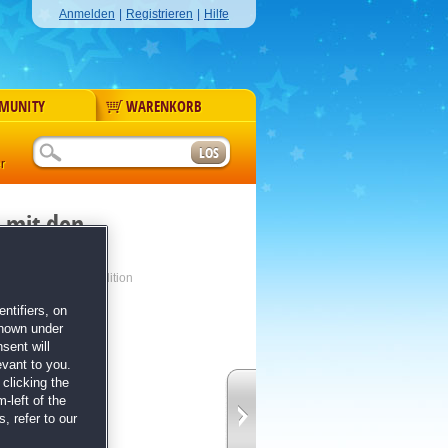
Anmelden
|
Registrieren
|
Hilfe
MUNITY
WARENKORB
r
 mit den
tion
adise Collector's Edition
ntifiers, on
shown under
sent will
evant to you.
clicking the
-left of the
e
, refer to our