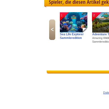
Spieler, die diesen Artikel ge
1
2
Sea Life Explorer
Adventure T
Sammleredition
Amazing Wildli
Sammlereditio
Dat