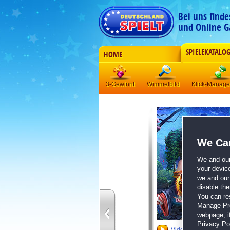
Bei uns find
und Online G
SPIELEKATALO
HOME
3-Gewinnt
Wimmelbild
Klick-Manag
We Car
We and ou
your devic
we and our 
disable th
You can re
Manage Pref
webpage, if
Privacy Pol