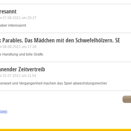
resannt
m 07.08.2021 um 20:27
aber interesannt
 Parables. Das Mädchen mit den Schwefelhölzern. SE
m 08.08.2021 um 17:26
e Handlung und tolle Grafik.
nender Zeitvertreib
m 31.07.2021 um 11:54
enwart und Vergangenheit machen das Spiel abwechslungsreicher
eigen