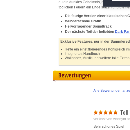
du ein dunkles Geheimnis, das jeglicher Vor
M
tödlichen Feuern ein Ende setzen und die 
Die feurige Version einer klassischen 
L
Wunderschöne Grafik
Hervorragender Soundtrack
Der nächste Teil der beliebten
Dark Par
I
Exklusive Features, nur in der Sammleredi
S
Rette ein einst florierendes Königreich i
Integriertes Handbuch
Wallpaper, Musik und weitere tolle Extras
Sho
Bewertungen
Alle Bewertungen anz
Toll
verfasst von Anonym a
Sehr schönes Spiel