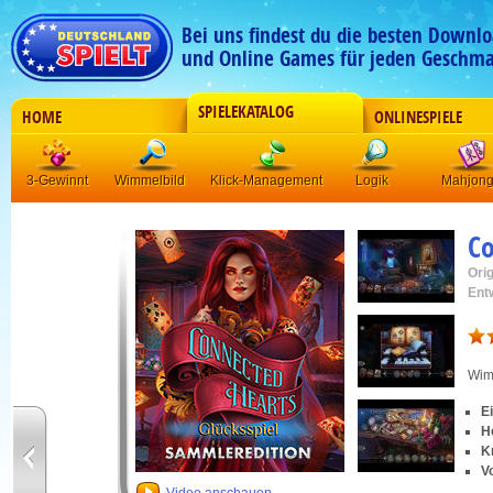
Bei uns findest du die besten Downlo
und Online Games für jeden Geschma
SPIELEKATALOG
HOME
ONLINESPIELE
3-Gewinnt
Wimmelbild
Klick-Management
Logik
Mahjon
Co
Orig
Ent
Wim
E
H
Kn
V