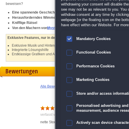
beweisen?
withdrawing your consent will disable th
see may not be as relevant to you. You 
Eine spannende Geschichte
withdraw consent at any time by clickin
Herausforderndes Wimmelbild-Spiel
webpage [or the floating icon on the botto
Knifflige Rätsel
have effect within our Website. For more 
Von den Machern von
Mystery Tales: Meister der Puppen
Exklusive Features, nur in der Sammleredition:
Mandatory Cookies
Exklusive Musik und Hintergrundbilder
Integrierte Lösungshilfe
Functional Cookies
Erstklassige Grafiken und Animationen
Performance Cookies
Bewertungen
Marketing Cookies
Alle Bewertungen anzeigen
Store and/or access informat
Personalised advertising and
guter Durchschnitt
measurement, audience resea
verfasst von Jochen am 27.10.2023 um 20:58
nette Story, gute Länge, gute WBs und Minispiele. Überse
Actively scan device character