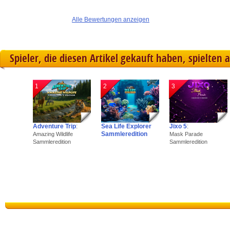
Alle Bewertungen anzeigen
Spieler, die diesen Artikel gekauft haben, spielten 
1
2
3
Adventure Trip
:
Sea Life Explorer
Jixo 5
:
Sammleredition
Amazing Wildlife
Mask Parade
Sammleredition
Sammleredition