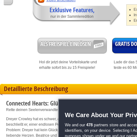
Video anschauen
Exklusive Features,
E
In
nur in der Sammleredition
E
ALS FREISPIEL EINLÖSEN
GRATIS 
Hol dir jetzt deine
Vorteilskarte
und
Lade dir das S
erhalte sofort bis zu 15 Freispiele!
teste es 60 M
Detaillierte Beschreibung
Connected Hearts: Glücksspiel Sammleredition
Rette deinen Seelenverwandten vor Fortunas Zugriff!
We Care About Your Pri
Dreyer Crowley hat es schwer, aufzuwachsen: Er verliert seine Eltern und lande
beschließt er, einer endlosen Pechsträhne ein Ende zu bereiten und den Ruf se
We and our
478
partners store and acces
Problem: Dreyer hat kein Glück. Verzweifelt beschließt er, mit Fortuna einen 
identifiers, on your device. Selecting I 
liebende Herzen. Beatrice und Franz sind Dreyers nächste Ziele. Liebe erobert
purposes shown under we and our partners