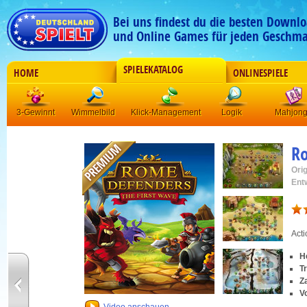
Bei uns findest du die besten Downlo
und Online Games für jeden Geschma
SPIELEKATALOG
HOME
ONLINESPIELE
3-Gewinnt
Wimmelbild
Klick-Management
Logik
Mahjon
R
Orig
Ent
Acti
H
T
Z
V