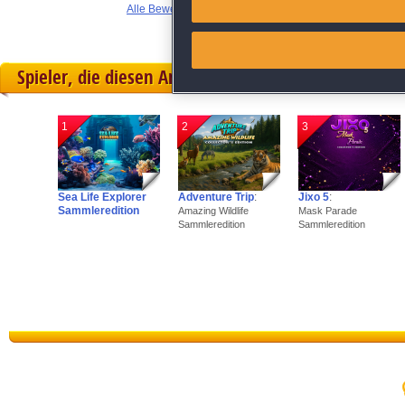
Alle Bewertungen anzeigen
Link different devices
Spieler, die diesen Artikel gekauft haben, spielten 
Identify devices based on inf
Save and communicate priva
1
2
3
Sea Life Explorer
Adventure Trip
:
Jixo 5
:
Sammleredition
Amazing Wildlife
Mask Parade
Sammleredition
Sammleredition