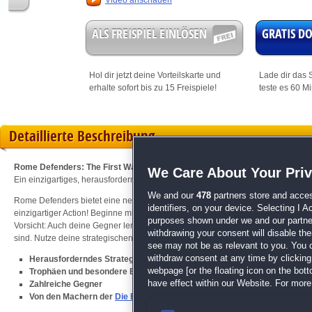
Video anschauen
ALS FREISPIEL EINLÖSEN
GRATIS 
Hol dir jetzt deine
Vorteilskarte
und
Lade dir das S
erhalte sofort bis zu 15 Freispiele!
teste es 60 M
Detaillierte Beschreibung
Rome Defenders: The First Wave
We Care About Your Pri
Ein einzigartiges, herausforderndes Abenteuer erwartet dich!
We and our
478
partners store and acces
Rome Defenders bietet eine neue Herangehensweise an Tower-Defense-Spiel
identifiers, on your device. Selecting I 
einzigartiger Action! Beginne mit einem sehr kleinen Inventar und aktualisiere 
purposes shown under we and our partners
Vorsicht: Auch deine Gegner lernen dazu und verbessern ihr Inventar, wodurch
withdrawing your consent will disable th
sind. Nutze deine strategischen Fähigkeiten und dein taktisches Denken zu dei
see may not be as relevant to you. You 
withdraw consent at any time by clickin
Herausforderndes Strategiespiel
webpage [or the floating icon on the botto
Trophäen und besondere Boni
have effect within our Website. For more 
Zahlreiche Gegner
Von den Machern der
Die Besiedlung Ägyptens
-Serie