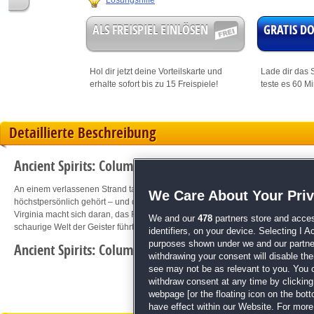
Lösungshilfe
ALS FREISPIEL EINLÖSEN
GRATIS 
Hol dir jetzt deine
Vorteilskarte
und
Lade dir das S
erhalte sofort bis zu 15 Freispiele!
teste es 60 M
Detaillierte Beschreibung
Ancient Spirits: Columbus' Legacy
— Seit 500 Jahren finden dies
An einem verlassenen Strand taucht ein mysteriöses Schiff auf. Es hat niema
We Care About Your Pri
höchstpersönlich gehört – und dennoch haben die vergangenen 500 Jahre kei
Virginia macht sich daran, das Rätsel des Geisterschiffs zu lüften und gerät in 
We and our
478
partners store and acces
schaurige Welt der Geister führt!
identifiers, on your device. Selecting I 
purposes shown under we and our partners
Ancient Spirits: Columbus' Legacy
— Ein unvergessliches Wimmel
withdrawing your consent will disable th
see may not be as relevant to you. You 
withdraw consent at any time by clickin
webpage [or the floating icon on the botto
have effect within our Website. For more 