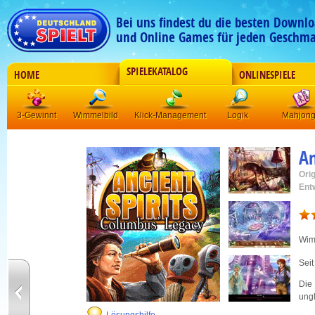
Bei uns findest du die besten Downlo
und Online Games für jeden Geschma
SPIELEKATALOG
HOME
ONLINESPIELE
3-Gewinnt
Wimmelbild
Klick-Management
Logik
Mahjon
An
Orig
Ent
Wim
Seit
Die 
ungl