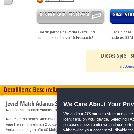
Video anschauen
ALS FREISPIEL EINLÖSEN
GRATIS 
Hol dir jetzt deine
Vorteilskarte
und
Lade dir das S
erhalte sofort bis zu 15 Freispiele!
teste es 60 M
Dieses Spiel i
mit Bonus
Detaillierte Beschreibung
Jewel Match Atlantis Solitaire 2
We Care About Your Pri
Komme zurück nach Atlantis und erlebe ein neues Abenteuer!
We and our
478
partners store and acces
Kehre für ein neues Abenteuer in die atemberaubende Unterwasserwelt von Jewe
identifiers, on your device. Selecting I 
eine Reise mit mehr als 250 ozeanischen Levels und restauriere 5 farbenfrohe
purposes shown under we and our partners
Varianten und genieße 60 Mahjong-Levels. Meistere unzählige Herausforderu
withdrawing your consent will disable th