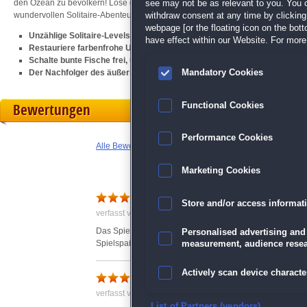
den Ozean zu bevölkern! Löse die brandneuen Riesen- und Rätsel-Levels un
see may not be as relevant to you. You 
wundervollen Solitaire-Abenteuer!
withdraw consent at any time by clickin
webpage [or the floating icon on the botto
Unzählige Solitaire-Levels
have effect within our Website. For more 
Restauriere farbenfrohe Unterwasser-Szenen
Schalte bunte Fische frei, um den Ozean zu bevölkern
Der Nachfolger des äußerst beliebten
Jewel Match Atlantis Solitaire
Mandatory Cookies
Bewertungen
Functional Cookies
Performance Cookies
Alle Bewertungen anzeigen
Marketing Cookies
Schönes Spiel
Store and/or access informat
verfasst von Anonym am 31.07.2021 um 23:21
Das Spiel macht viel Spaß. Ich spiele sehr gerne Solita
Personalised advertising and
Spielspaß.
measurement, audience resea
Actively scan device character
verfasst von Anonym am 19.12.2022 um 07:41
Ensure security, prevent and d
List of Partners (vendors)