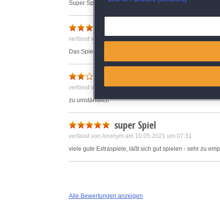
Super Spiel
Deliver and present advertisi
Guter Zeitvertreib
verfasst von Anonym am 14.05.2021 um 13:34
Match and combine data from
Das Spiel ist abwechslungsreich und spannend.
Link different devices
Nicht einfach
verfasst von Anonym am 09.05.2021 um 12:11
Identify devices based on inf
zu umständlich
Save and communicate priva
super Spiel
verfasst von Anonym am 10.05.2021 um 07:31
viele gute Extraspiele, läßt sich gut spielen - sehr zu emp
Alle Bewertungen anzeigen