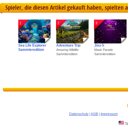
Spieler, die diesen Artikel gekauft haben, spielten 
1
2
3
Sea Life Explorer
Adventure Trip
:
Jixo 5
:
Sammleredition
Amazing Wildlife
Mask Parade
Sammleredition
Sammleredition
Datenschutz
|
AGB
|
Impressum
Sp