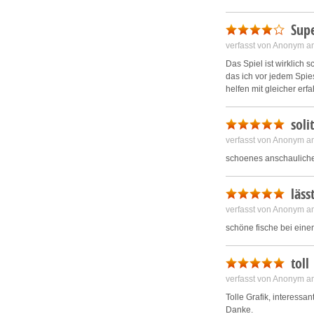
Supe
verfasst von Anonym a
Das Spiel ist wirklich 
das ich vor jedem Spies
helfen mit gleicher er
soli
verfasst von Anonym a
schoenes anschauliches
läss
verfasst von Anonym a
schöne fische bei ein
toll
verfasst von Anonym a
Tolle Grafik, interess
Danke.