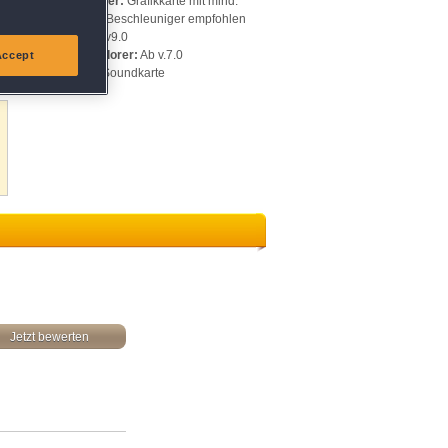
Videospeicher:
Grafikkarte mit mind.
128 MB, 3D-Beschleuniger empfohlen
DirectX:
Ab v9.0
Internet Explorer:
Ab v.7.0
Accept
Sonstiges:
Soundkarte
Jetzt bewerten