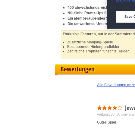
List of Pa
400 abwechslungsreiche Solitaire-Dec
Nützliche Power-Ups für ein flottes Spie
D
Save 
Ein atemberaubendes Setting mit hoch
Die umwerfende Unterwasser-Edition 
M
Exklusive Features, nur in der Sammleredi
Zusätzliche Mahjong-Spiele
L
Bezaubernde Hintergrundbilder
Zahlreiche Trophäen für echte Helden
I
Bewertungen
S
Alle Bewertungen anz
Sho
Jewe
verfasst von Anonym a
Gutes Spiel