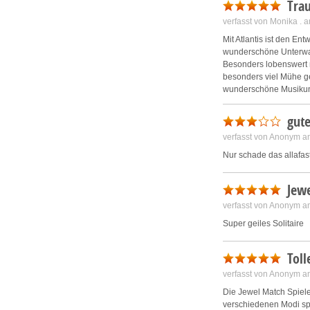
Trau
verfasst von Monika .
Mit Atlantis ist den E
wunderschöne Unterwas
Besonders lobenswert 
besonders viel Mühe ge
wunderschöne Musikunte
Ich wünsche mir noch vi
gute
verfasst von Anonym a
Nur schade das allafas
Jewe
verfasst von Anonym a
Super geiles Solitaire
Toll
verfasst von Anonym a
Die Jewel Match Spiele
verschiedenen Modi spi