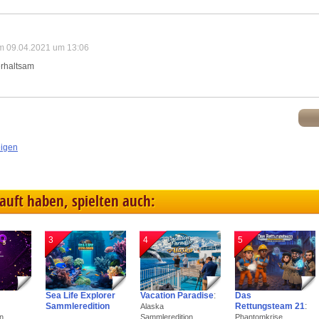
m 09.04.2021 um 13:06
terhaltsam
eigen
kauft haben, spielten auch:
3
4
5
Sea Life Explorer
Vacation Paradise
:
Das
Sammleredition
Rettungsteam 21
:
Alaska
n
Sammleredition
Phantomkrise