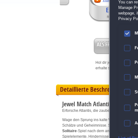
Video anschauen
You can re
Manage Pref
Exklusive Fea
webpage, if
nur in der Sammle
Privacy Pol
M
ALS FREISPIEL EIN
F
Hol dir jetzt deine
Vorteil
P
erhalte sofort bis zu 15 Fr
M
Detaillierte Beschreibung
S
Jewel Match Atlantis Solitaire
P
m
Erforsche Atlantis, die zauberhafte Unterwass
Wage den Sprung ins kalte Wasser und tauche a
A
Schätze und Geheimnisse. Stille deinen Durst
Solitaire
-Spiel nach dem anderen, um die du
Spielelemente, Hindernisse, die es zu überwin
E