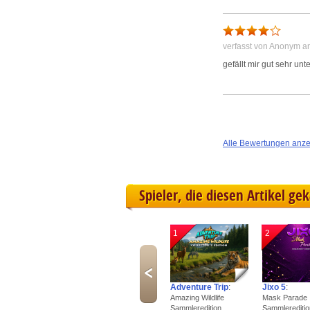
verfasst von Anonym a
gefällt mir gut sehr un
Alle Bewertungen anz
Spieler, die diesen Artikel ge
1
2
Adventure Trip
:
Jixo 5
:
Amazing Wildlife
Mask Parade
Sammleredition
Sammlereditio