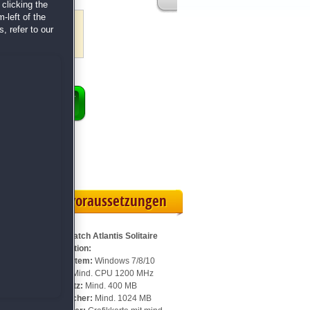
clicking the
-left of the
, refer to our
ENKORB
 Vollversion
rteilskarte
Systemvoraussetzungen
Für Jewel Match Atlantis Solitaire
Sammleredition:
Betriebssystem:
Windows 7/8/10
Prozessor:
Mind. CPU 1200 MHz
Speicherplatz:
Mind. 400 MB
Arbeitsspeicher:
Mind. 1024 MB