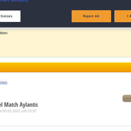
rtners (vendors)
ks
lerlebnis
eliver and present advertising and content
Choices
Reject All
I 
wertigen Grafiken
von
Jewel Match Solitaire
atch and combine data from other data sources
tion:
ink different devices
dentify devices based on information transmitted automatically
ave and communicate privacy choices
eigen
w Purposes
l Match Aylantis
m 03.02.2021 um 15:37