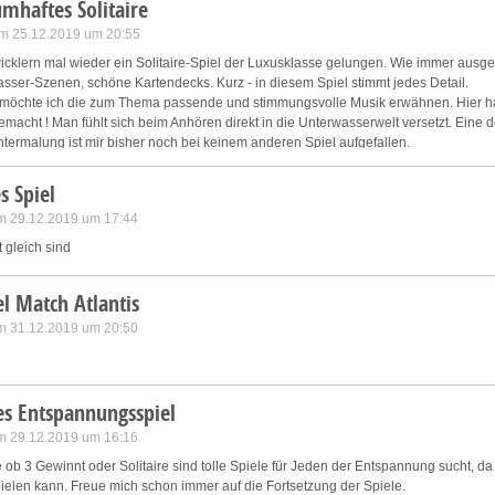
mhaftes Solitaire
 am 25.12.2019 um 20:55
ntwicklern mal wieder ein Solitaire-Spiel der Luxusklasse gelungen. Wie immer ausg
ser-Szenen, schöne Kartendecks. Kurz - in diesem Spiel stimmt jedes Detail.
möchte ich die zum Thema passende und stimmungsvolle Musik erwähnen. Hier ha
macht ! Man fühlt sich beim Anhören direkt in die Unterwasserwelt versetzt. Eine 
rmalung ist mir bisher noch bei keinem anderen Spiel aufgefallen.
el viel mehr solcher Spiele.
s Spiel
m 29.12.2019 um 17:44
t gleich sind
l Match Atlantis
m 31.12.2019 um 20:50
es Entspannungsspiel
m 29.12.2019 um 16:16
 ob 3 Gewinnt oder Solitaire sind tolle Spiele für Jeden der Entspannung sucht, da
elen kann. Freue mich schon immer auf die Fortsetzung der Spiele.