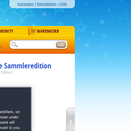
Anmelden
|
Registrieren
|
Hilfe
MUNITY
WARENKORB
r
re Sammleredition
s Edition
ntifiers, on
shown under
Grafiken
sent will
Match Solitaire
evant to you.