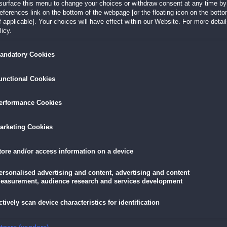
surface this menu to change your choices or withdraw consent at any time by 
erences link on the bottom of the webpage [or the floating icon on the bottom
tures,
Zusätzliche Mahjong-Spiele
 applicable]. Your choices will have effect within our Website. For more details
Bezaubernde Hintergrundbilder
redition
icy.
Zahlreiche Trophäen für echte Helden
andatory Cookies
LÖSEN
GRATIS DOWNLOADEN
IN DEN WAR
unctional Cookies
19,90 €
skarte
und
Lade dir das Spiel jetzt herunter und
erformance Cookies
für die
eispiele!
teste es 60 Minuten lang kostenlos!
11,90 €
mit der
Vo
arketing Cookies
tore and/or access information on a device
 Sammleredition
ersonalised advertising and content, advertising and content
easurement, audience research and services development
erwelt!
b in die Tiefen des Meeres! Hier liegt die versunkene Stadt Atlantis, voller
ctively scan device characteristics for identification
 nach Abenteuer, stelle deine Kartenspiel-Talente unter Beweis und löse ein
nkelsten Ecken der Stadt zu erkunden. Verwunschene Schlösser, innovative
den gilt. Bis du bereit?
nsure security, prevent and detect fraud, and fix errors