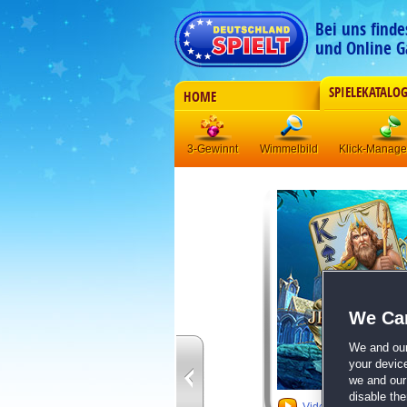
Bei uns find
und Online G
SPIELEKATALO
HOME
3-Gewinnt
Wimmelbild
Klick-Manag
We Car
We and ou
your devic
we and our 
disable th