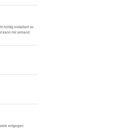
ichtig installiert so
cht kann mir jemand
piele entgegen.