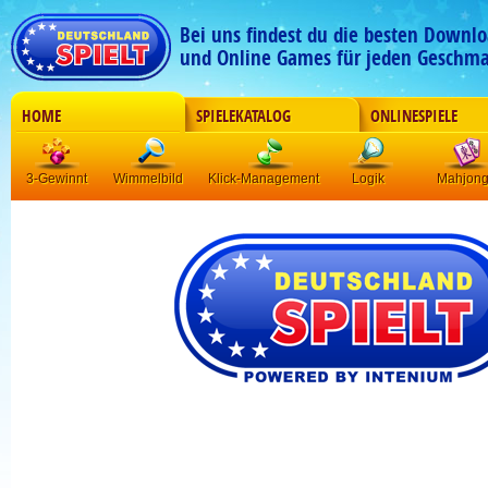
Bei uns findest du die besten Downlo
und Online Games für jeden Geschma
HOME
SPIELEKATALOG
ONLINESPIELE
3-Gewinnt
Wimmelbild
Klick-Management
Logik
Mahjon