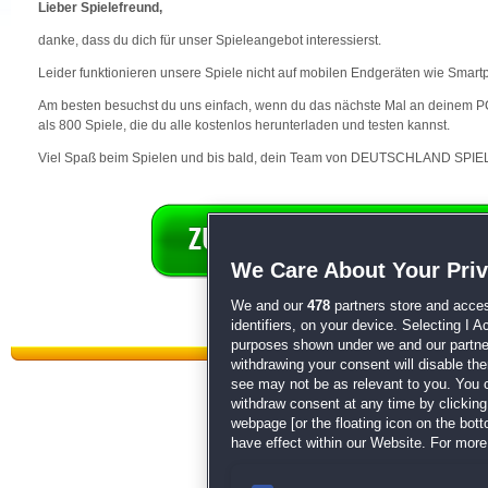
Lieber Spielefreund,
danke, dass du dich für unser Spieleangebot interessierst.
Leider funktionieren unsere Spiele nicht auf mobilen Endgeräten wie Smart
Am besten besuchst du uns einfach, wenn du das nächste Mal an deinem PC 
als 800 Spiele, die du alle kostenlos herunterladen und testen kannst.
Viel Spaß beim Spielen und bis bald, dein Team von DEUTSCHLAND SPIEL
We Care About Your Pri
We and our
478
partners store and acces
identifiers, on your device. Selecting I 
purposes shown under we and our partners
withdrawing your consent will disable th
see may not be as relevant to you. You 
withdraw consent at any time by clickin
webpage [or the floating icon on the botto
have effect within our Website. For more 
Datenschutz
|
AGB
|
Impressum
Sp