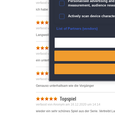
Personalised advertising and
verfasst von Elke am 28.12.2020 um 10:41
measurement, audience resea
ich habe mich über ein neues Spiel dieser Serie gefreut,
Actively scan device character
Kein Gutes Spiel
verfasst von Anonym am 27.11.2020 um 16:34
Ensure security, prevent and d
List of Partners (vendors)
Langweilig
Deliver and present advertisi
TOP
Match and combine data from
verfasst von Anonym am 29.05.2023 um 12:46
ein unterhaltsamer Zeitvertreib;-)
Link different devices
Travel Mosaics 13: Spectac
Identify devices based on inf
verfasst von Anonym am 29.11.2020 um 08:23
Genauso unterhaltsam wie die Vorgänger
Save and communicate priva
Topspiel
verfasst von Anonym am 16.12.2020 um 14:14
wieder ein sehr schönes Spiel aus der Serie. Vertreibt 