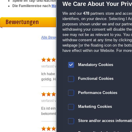
Spiele im Tag- und Nachtmodus und wähle aus 12 Arten von Spielstein
We Care About Your Pri
Die Familienreise nach
Majestic London
geht weiter
We and our
478
partners store and acces
identifiers, on your device. Selecting I 
Bewertungen
purposes shown under we and our partners
withdrawing your consent will disable th
see may not be as relevant to you. You 
Alle Bewertungen anzeigen
withdraw consent at any time by clickin
webpage [or the floating icon on the botto
have effect within our Website. For more 
Warum keine Zwischenspie
Mandatory Cookies
verfasst von Ingeborg am 01.12.2020 um 16:50
Ich habe so gerne die Zwischenspiele gespielt, das hat 
Functional Cookies
goldig. Habe mich gefreut, endlich wieder mal ein lieb
supi
Performance Cookies
verfasst von Anonym am 18.12.2020 um 12:45
Marketing Cookies
Es ist ein spiel, bei dem man nicht nur ein wenig aufpas
bekommt.
Store and/or access informat
tolles Spiel