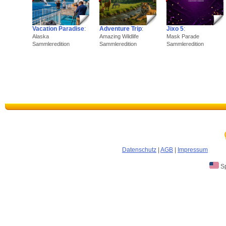
Vacation Paradise
:
Adventure Trip
:
Jixo 5
:
Alaska
Amazing Wildlife
Mask Parade
Sammleredition
Sammleredition
Sammleredition
Datenschutz
|
AGB
|
Impressum
Sp