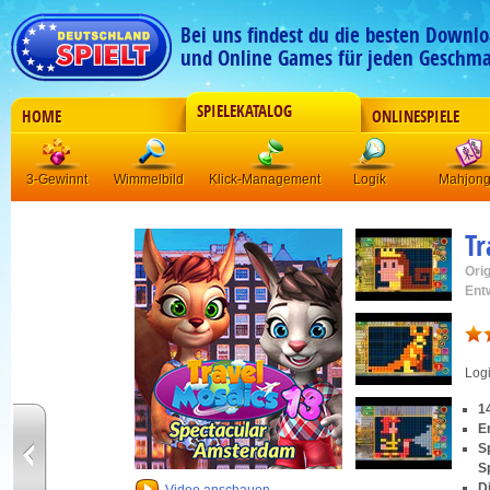
Bei uns findest du die besten Downlo
und Online Games für jeden Geschma
SPIELEKATALOG
HOME
ONLINESPIELE
3-Gewinnt
Wimmelbild
Klick-Management
Logik
Mahjon
Tr
Orig
Ent
Log
1
E
S
S
D