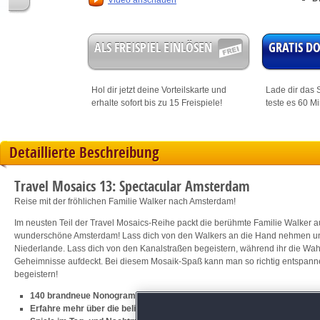
Video anschauen
ALS FREISPIEL EINLÖSEN
GRATIS 
Hol dir jetzt deine
Vorteilskarte
und
Lade dir das S
erhalte sofort bis zu 15 Freispiele!
teste es 60 M
Detaillierte Beschreibung
Travel Mosaics 13: Spectacular Amsterdam
Reise mit der fröhlichen Familie Walker nach Amsterdam!
Im neusten Teil der Travel Mosaics-Reihe packt die berühmte Familie Walker au
wunderschöne Amsterdam! Lass dich von den Walkers an die Hand nehmen und
Niederlande. Lass dich von den Kanalstraßen begeistern, während ihr die Wah
Geheimnisse aufdeckt. Bei diesem Mosaik-Spaß kann man so richtig entspanne
begeistern!
140 brandneue Nonogram-Rätsel
Erfahre mehr über die beliebten Sehenswürdigkeiten der Stadt