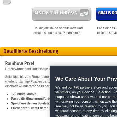
ALS FREISPIEL EINLÖSEN
GRATIS 
Hol dir jetzt deine
Vorteilskarte
und
Lade dir das S
erhalte sofort bis zu 15 Freispiele!
teste es 60 M
Detaillierte Beschreibung
Rainbow Pixel
Herzerwärmender Rätselspaß für die ganze Familie!
Spiel dich bis zum Regenbogen und erwecke kunterbunte Motive zum Leben! Der
We Care About Your Pri
wieder unzählige
Puzzles
ganz im Stil des Klassikers Malen nach Zahlen. Füll
erschaffe wunderschöne Bilder. Mach eine Pause vom grauen Alltag und gönn 
We and our
478
partners store and acces
identifiers, on your device. Selecting I 
120 bunte Motive
purposes shown under we and our partners
Passe dir Hintergrundfarbe nach deinem Belieben an
withdrawing your consent will disable th
Speichere deinen Spielstand zu jeder Zeit
see may not be as relevant to you. You 
Ein weiterer Hit mit dem Spielprinzip des Logik-Erfolgs
Pixel Art 3
withdraw consent at any time by clickin
webpage [or the floating icon on the botto