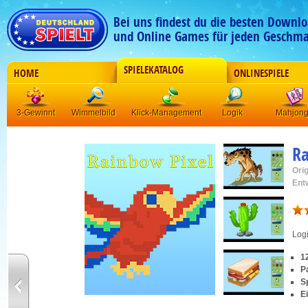
Bei uns findest du die besten Downlo
und Online Games für jeden Geschma
SPIELEKATALOG
HOME
ONLINESPIELE
3-Gewinnt
Wimmelbild
Klick-Management
Logik
Mahjon
Ra
Orig
Ent
Log
1
P
S
E