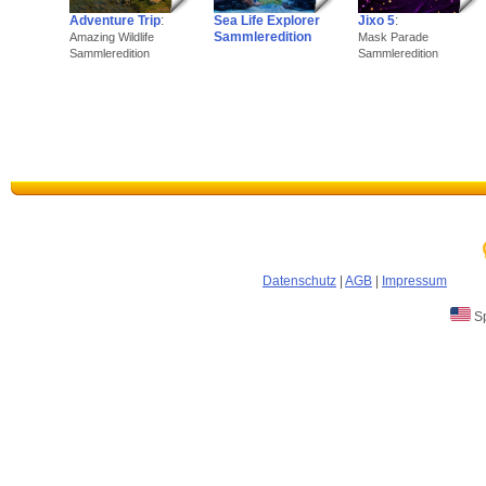
Adventure Trip
:
Sea Life Explorer
Jixo 5
:
Sammleredition
Amazing Wildlife
Mask Parade
Sammleredition
Sammleredition
Datenschutz
|
AGB
|
Impressum
Sp