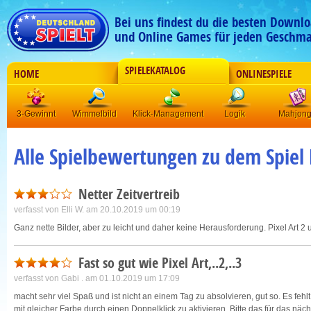
Bei uns findest du die besten Downlo
und Online Games für jeden Geschma
SPIELEKATALOG
HOME
ONLINESPIELE
3-Gewinnt
Wimmelbild
Klick-Management
Logik
Mahjon
Alle Spielbewertungen zu dem Spiel
Netter Zeitvertreib
verfasst von
Elli W.
am 20.10.2019 um 00:19
Ganz nette Bilder, aber zu leicht und daher keine Herausforderung. Pixel Art 2
Fast so gut wie Pixel Art,..2,..3
verfasst von
Gabi .
am 01.10.2019 um 17:09
macht sehr viel Spaß und ist nicht an einem Tag zu absolvieren, gut so. Es fe
mit gleicher Farbe durch einen Doppelklick zu aktivieren. Bitte das für das näch