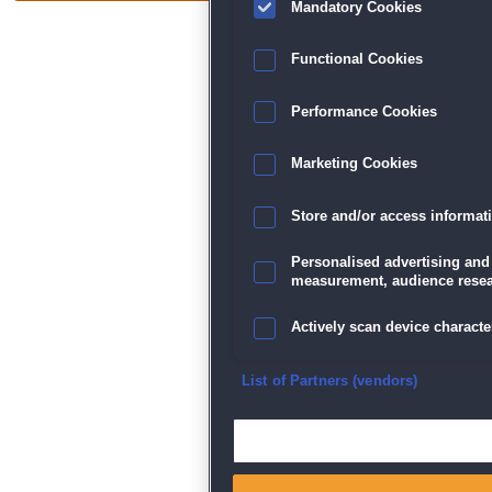
Mandatory Cookies
Functional Cookies
Datenschutz
|
AGB
|
Impressum
Performance Cookies
Sp
Marketing Cookies
Store and/or access informat
Personalised advertising and
measurement, audience resea
Actively scan device character
Ensure security, prevent and d
List of Partners (vendors)
Deliver and present advertisi
Match and combine data from