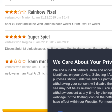
Rainbow Pixel
verfasst von
Marion L.
am 31.12.2019 um 15:47
aber zu kleinund keine Wert ,aber so noch weiter für Art Pixel l 6 weiter
Super Spiel
verfasst von
Regina K.
am 22.11.2019 um 20:11
Dieses Spiel ist einfach super. Ich liebe diese Spiele Malen nach Farben. Meh
kann mit Pixel Art 3 nicht mithalten...
We Care About Your Pri
verfasst von
Bettina
am 11.10.2019 um 21:26
We and our
478
partners store and acces
nett, wenn man Pixel Art 3 nicht kennt, diese Bilder sind echt bombastisch, d
identifiers, on your device. Selecting I 
purposes shown under we and our partners
withdrawing your consent will disable th
see may not be as relevant to you. You 
withdraw consent at any time by clickin
webpage [or the floating icon on the botto
have effect within our Website. For more 