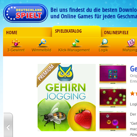
Bei uns findest du die besten Downlo
und Online Games für jeden Geschma
SPIELEKATALOG
HOME
ONLINESPIELE
3-Gewinnt
Wimmelbild
Klick-Management
Logik
Mahjon
Ge
Orig
Ent
Log
Der 
“Geh
mach
Abw