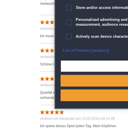
Vielleicht gibt es ja doch mal eine Möglichkeit, dieses Spi
Store and/or access informat
Anmerkung Deutschland Spielt: Das Spiel wurde zwar nic
Personalised advertising and
Gelungene Übungen
measurement, audience resea
verfasst von Anonym am 16.05.2021 um 13:37
Ich muss einiges trainieren um auf die volle Punktzahl
Actively scan device character
Toll
Ensure security, prevent and d
List of Partners (vendors)
verfasst von Anonym am 09.04.2018 um 11:01
Deliver and present advertisi
Schöne Übungen, macht Spaß
Match and combine data from
verfasst von Helga am 31.01.2010 um 11:14
Link different devices
Qualität super! Ist mal was anderes, als die üblichen, im 
vorhanden.
Identify devices based on inf
Save and communicate priva
verfasst von Alexander am 23.05.2010 um 14:48
Ich spiele dieses Spiel jeden Tag. Mein Köpfchen