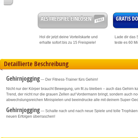
ALS FREISPIEL EINLÖSEN
GRATIS 
Hol dir jetzt deine
Vorteilskarte
und
Lade dir das S
erhalte sofort bis zu 15 Freispiele!
teste es 60 M
Detaillierte Beschreibung
Gehirnjogging
— Der Fitness-Trainer fürs Gehirn!
Nicht nur der Körper braucht Bewegung, um fit zu bleiben – auch das Gehirn kan
Trend, der nicht nur die grauen Zellen auf Vordermann bringt, sondern auch no
abwechslungsreichen Minispielen und beeindrucke alle mit deinem Super-Ged
Gehirnjogging
— Schalte nach und nach neue Spiele und tolle Trophäen f
neuen Erfolgen überraschen!