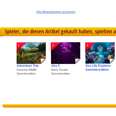
Alle Bewertungen anzeigen
Spieler, die diesen Artikel gekauft haben, spielten 
1
2
3
Adventure Trip
:
Jixo 5
:
Sea Life Explorer
Sammleredition
Amazing Wildlife
Mask Parade
Sammleredition
Sammleredition