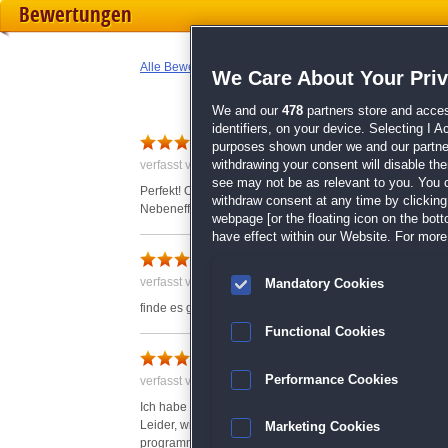
Bewertungen
Alle Bewertungen anzeigen
We Care About Your Pri
We and our
478
partners store and acces
identifiers, on your device. Selecting I 
purposes shown under we and our partners
withdrawing your consent will disable th
verfasst von Danny am 08.04.2012 um 18:42
see may not be as relevant to you. You 
Perfekt! Ohne das Gefühl zu haben "zu arbeiten", werden 
withdraw consent at any time by clickin
Nebeneffekt. :)
webpage [or the floating icon on the botto
have effect within our Website. For more 
verfasst von Anonym am 15.01.2018 um 16:06
Mandatory Cookies
finde es ganz toll
Functional Cookies
Sehr gutes Spiel
Performance Cookies
verfasst von Siglinde am 01.11.2017 um 10:29
Ich habe dieses Spiel schon ein paar Jahre und es hat se
Leider, wie bei allen Spielen von "Deutschland spielt", w
Marketing Cookies
programmiert. Heißt für mich, dass ich es irgendwann ni