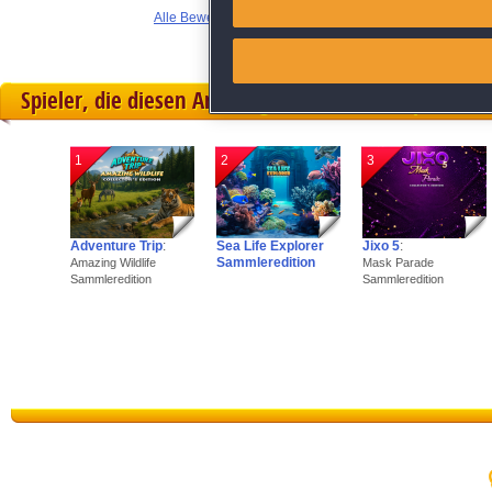
Alle Bewertungen anzeigen
Link different devices
Spieler, die diesen Artikel gekauft haben, spielten 
Identify devices based on inf
Save and communicate priva
1
2
3
Adventure Trip
:
Sea Life Explorer
Jixo 5
:
Sammleredition
Amazing Wildlife
Mask Parade
Sammleredition
Sammleredition