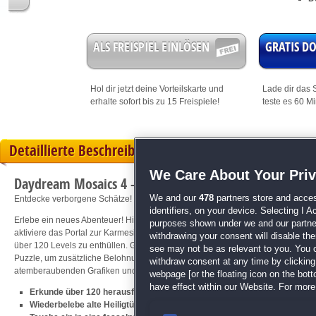
ALS FREISPIEL EINLÖSEN
GRATIS 
Hol dir jetzt deine
Vorteilskarte
und
Lade dir das S
erhalte sofort bis zu 15 Freispiele!
teste es 60 M
Detaillierte Beschreibung
We Care About Your Pri
Daydream Mosaics 4 - Shades of Blue
We and our
478
partners store and acces
Entdecke verborgene Schätze!
identifiers, on your device. Selecting I 
Erlebe ein neues Abenteuer! Hilf Maris, dem Herrscher der Azurmeere, beim W
purposes shown under we and our partners
aktiviere das Portal zur Karmesin-Welt, um Juliette bei ihrer Suche zu unterstütz
withdrawing your consent will disable th
über 120 Levels zu enthüllen. Genieße zusätzliche Mini-Herausforderungen wi
see may not be as relevant to you. You 
Puzzle, um zusätzliche Belohnungen zu sammeln. Tauche ein in eine fesselnd
withdraw consent at any time by clickin
atemberaubenden Grafiken und beruhigender Musik!
webpage [or the floating icon on the botto
have effect within our Website. For more 
Erkunde über 120 herausfordernde Nonogramme
Wiederbelebe alte Heiligtümer und erlebe ihre prachtvolle Wiederaufer