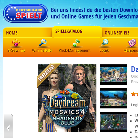
Bei uns findest du die besten Downlo
und Online Games für jeden Geschma
SPIELEKATALOG
HOME
ONLINESPIELE
3-Gewinnt
Wimmelbild
Klick-Management
Logik
Mahjon
Da
Orig
Ent
Log
E
W
W
T
De