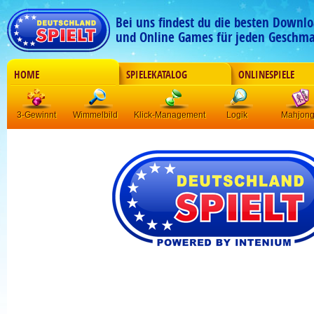
Bei uns findest du die besten Downlo
und Online Games für jeden Geschma
HOME
SPIELEKATALOG
ONLINESPIELE
3-Gewinnt
Wimmelbild
Klick-Management
Logik
Mahjon