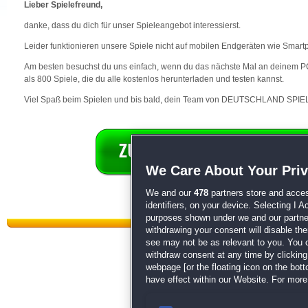
Lieber Spielefreund,
danke, dass du dich für unser Spieleangebot interessierst.
Leider funktionieren unsere Spiele nicht auf mobilen Endgeräten wie Smart
Am besten besuchst du uns einfach, wenn du das nächste Mal an deinem PC 
als 800 Spiele, die du alle kostenlos herunterladen und testen kannst.
Viel Spaß beim Spielen und bis bald, dein Team von DEUTSCHLAND SPIEL
We Care About Your Pri
We and our
478
partners store and acces
identifiers, on your device. Selecting I 
purposes shown under we and our partners
withdrawing your consent will disable th
see may not be as relevant to you. You 
withdraw consent at any time by clickin
webpage [or the floating icon on the botto
have effect within our Website. For more 
Datenschutz
|
AGB
|
Impressum
Sp