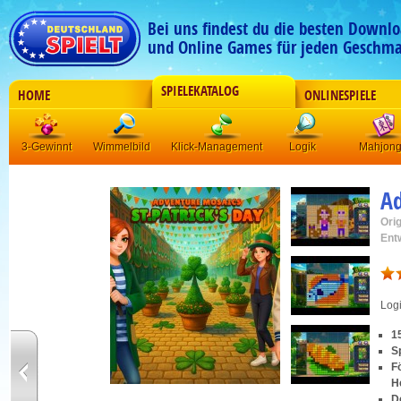
Bei uns findest du die besten Downlo
und Online Games für jeden Geschma
SPIELEKATALOG
HOME
ONLINESPIELE
3-Gewinnt
Wimmelbild
Klick-Management
Logik
Mahjon
Ad
Orig
Ent
Log
1
S
F
H
D