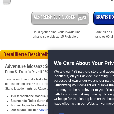
ALS FREISPIEL EINLÖSEN
GRATIS 
Hol dir jetzt deine
Vorteilskarte
und
Lade dir das S
erhalte sofort bis zu 15 Freispiele!
teste es 60 M
Detaillierte Beschreibung
We Care About Your Pri
Adventure Mosaics: St. Patrick's Day
We and our
478
partners store and acces
Feiere St. Patrick’s Day mit 150 bunten Mosaikrätseln!
identifiers, on your device. Selecting I 
Tauche mit Ellie in die festliche Welt des St. Patrick’s Day ein! Löse 150 farbe
purposes shown under we and our partners
bereise malerische Orte der Britischen Inseln. Eine charmante Geschichte un
withdrawing your consent will disable th
Starte jetzt dein grünes Rätselabenteuer und entdecke die Magie des St. Patric
see may not be as relevant to you. You 
withdraw consent at any time by clickin
150 farbenfrohe Mosaik- und Bildrätsel
webpage [or the floating icon on the botto
Spannende Reise durch die Britischen Inseln mit Ellie
have effect within our Website. For more 
Fördert logisches Denken durch abwechslungsreiche Herausforderun
Der neuste Teil der
Adventure Mosaics
-Serie