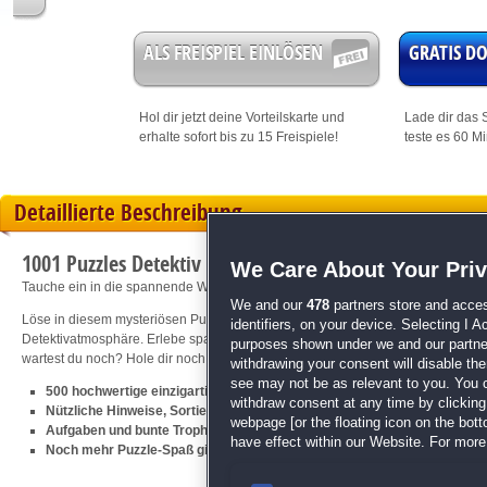
ALS FREISPIEL EINLÖSEN
GRATIS 
Hol dir jetzt deine
Vorteilskarte
und
Lade dir das S
erhalte sofort bis zu 15 Freispiele!
teste es 60 M
Detaillierte Beschreibung
1001 Puzzles Detektiv
We Care About Your Pri
Tauche ein in die spannende Welt der Puzzles!
We and our
478
partners store and acces
Löse in diesem mysteriösen Puzzlespiel 500 Puzzles aus hochwertigen Fotos. 
identifiers, on your device. Selecting I 
Detektivatmosphäre. Erlebe spannende Rätsel und bezaubernde Bilder, die dich
purposes shown under we and our partners
wartest du noch? Hole dir noch heute dieses epische Puzzlespiel!
withdrawing your consent will disable th
see may not be as relevant to you. You 
500 hochwertige einzigartige Bilder
withdraw consent at any time by clickin
Nützliche Hinweise, Sortierwerkzeug und Lupe
webpage [or the floating icon on the botto
Aufgaben und bunte Trophäen für alle, die Spannung lieben
have effect within our Website. For more 
Noch mehr Puzzle-Spaß gibt es bei
Legends of Mystery 2