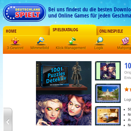
Bei uns findest du die besten Downlo
und Online Games für jeden Geschma
SPIELEKATALOG
HOME
ONLINESPIELE
3-Gewinnt
Wimmelbild
Klick-Management
Logik
Mahjon
10
Orig
Ent
Log
5
N
A
N