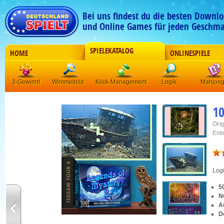
Bei uns findest du die besten Downlo
und Online Games für jeden Geschma
SPIELEKATALOG
HOME
ONLINESPIELE
3-Gewinnt
Wimmelbild
Klick-Management
Logik
Mahjon
10
Orig
Ent
Log
5
N
A
D