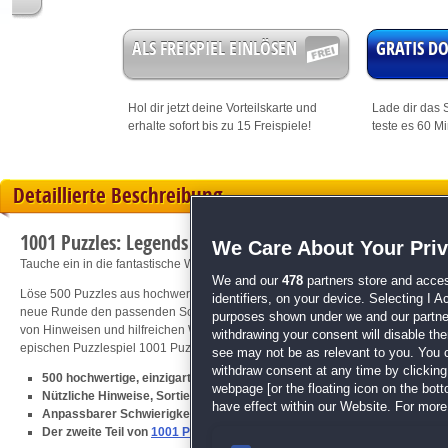
ALS FREISPIEL EINLÖSEN
GRATIS 
Hol dir jetzt deine
Vorteilskarte
und
Lade dir das S
erhalte sofort bis zu 15 Freispiele!
teste es 60 M
Detaillierte Beschreibung
1001 Puzzles: Legends of Mystery 2
We Care About Your Pri
Tauche ein in die fantastische Welt der Puzzles!
We and our
478
partners store and acces
Löse 500 Puzzles aus hochwertigen Fotos. Genieße die aufregende Atmosphäre 
identifiers, on your device. Selecting I 
neue Runde den passenden Schwierigkeitsgrad ein, der zu dir passt und genie
purposes shown under we and our partners
von Hinweisen und hilfreichen Werkzeugen! Spannende Rätsel und bezaubernde
withdrawing your consent will disable th
epischen Puzzlespiel 1001 Puzzles: Legends of Mystery 2!
see may not be as relevant to you. You 
withdraw consent at any time by clickin
500 hochwertige, einzigartige Bilder
webpage [or the floating icon on the botto
Nützliche Hinweise, Sortierwerkzeug und Lupe
have effect within our Website. For more 
Anpassbarer Schwierigkeitsgrad
Der zweite Teil von
1001 Puzzles: Legends of Mystery