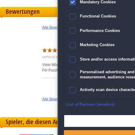
Mandatory Cookies
Bewertungen
Functional Cookies
Alle Bewertungen anzeigen
Performance Cookies
Marketing Cookies
Super Spiel
verfasst von Anonym am 20.08.2021 um 20:58
Store and/or access informat
Viele Möglichkeiten und Schwierigkeitsgrade.
Für Puzzlespieler ein muss
Personalised advertising and
measurement, audience resea
Actively scan device character
Alle Bewertungen anzeigen
Ensure security, prevent and d
List of Partners (vendors)
Deliver and present advertisi
Spieler, die diesen Artikel gekauft haben, spielten 
Match and combine data from