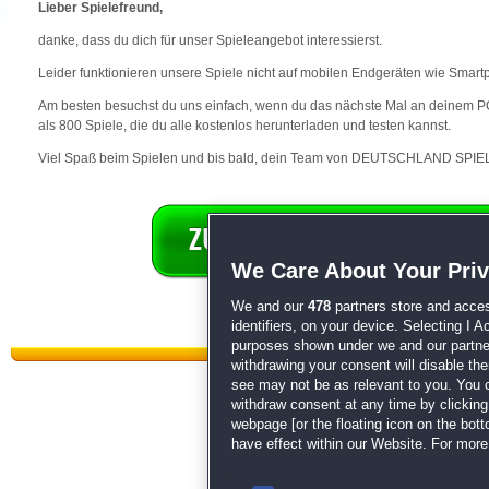
Lieber Spielefreund,
danke, dass du dich für unser Spieleangebot interessierst.
Leider funktionieren unsere Spiele nicht auf mobilen Endgeräten wie Smart
Am besten besuchst du uns einfach, wenn du das nächste Mal an deinem PC 
als 800 Spiele, die du alle kostenlos herunterladen und testen kannst.
Viel Spaß beim Spielen und bis bald, dein Team von DEUTSCHLAND SPIEL
We Care About Your Pri
We and our
478
partners store and acces
identifiers, on your device. Selecting I 
purposes shown under we and our partners
withdrawing your consent will disable th
see may not be as relevant to you. You 
withdraw consent at any time by clickin
webpage [or the floating icon on the botto
have effect within our Website. For more 
Datenschutz
|
AGB
|
Impressum
Sp