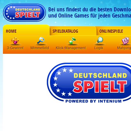
Bei uns findest du die besten Downlo
und Online Games für jeden Geschma
HOME
SPIELEKATALOG
ONLINESPIELE
3-Gewinnt
Wimmelbild
Klick-Management
Logik
Mahjon