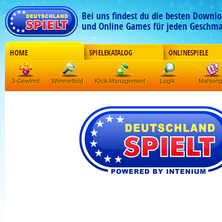
Bei uns findest du die besten Downlo
und Online Games für jeden Geschma
HOME
SPIELEKATALOG
ONLINESPIELE
3-Gewinnt
Wimmelbild
Klick-Management
Logik
Mahjon