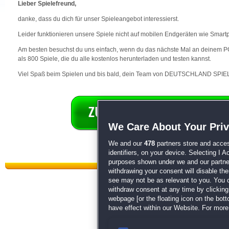
Lieber Spielefreund,
danke, dass du dich für unser Spieleangebot interessierst.
Leider funktionieren unsere Spiele nicht auf mobilen Endgeräten wie Smart
Am besten besuchst du uns einfach, wenn du das nächste Mal an deinem PC 
als 800 Spiele, die du alle kostenlos herunterladen und testen kannst.
Viel Spaß beim Spielen und bis bald, dein Team von DEUTSCHLAND SPIEL
We Care About Your Pri
We and our
478
partners store and acces
identifiers, on your device. Selecting I 
purposes shown under we and our partners
withdrawing your consent will disable th
see may not be as relevant to you. You 
withdraw consent at any time by clickin
webpage [or the floating icon on the botto
have effect within our Website. For more 
Datenschutz
|
AGB
|
Impressum
Sp