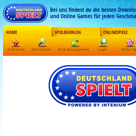
Bei uns findest du die besten Downlo
und Online Games für jeden Geschma
HOME
SPIELEKATALOG
ONLINESPIELE
3-Gewinnt
Wimmelbild
Klick-Management
Logik
Mahjon