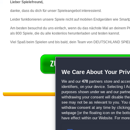
Lieber Spielefreund,
danke, dass du dich für unser Spieleangebot interessierst.
Leider funktionieren unsere Spiele nicht auf mobilen Endgeräten wie Smart
Am besten besuchst du uns einfach, wenn du das nächste Mal an deinem PC 
als 800 Spiele, die du alle kostenlos herunterladen und testen kannst.
Viel Spaß beim Spielen und bis bald, dein Team von DEUTSCHLAND SPIEL
We Care About Your Pri
We and our
478
partners store and acces
identifiers, on your device. Selecting I 
purposes shown under we and our partners
withdrawing your consent will disable th
see may not be as relevant to you. You 
withdraw consent at any time by clickin
webpage [or the floating icon on the botto
have effect within our Website. For more 
Datenschutz
|
AGB
|
Impressum
Sp