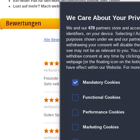
Ein neuer Fall für den wohl berühmtesten Vampir aller Zeiten
Lust auf mehr? Mach weiter mit dem Vorgänger
Incredible Dracula 6: D
We Care About Your Pri
Bewertungen
We and our
478
partners store and acces
identifiers, on your device. Selecting I 
purposes shown under we and our partners
Alle Bewertungen anzeigen
withdrawing your consent will disable th
see may not be as relevant to you. You 
withdraw consent at any time by clickin
Schönes Spiel
webpage [or the floating icon on the botto
have effect within our Website. For more 
verfasst von Anonym am 27.12.2019 um 11:59
Freunde des Klick-Managment kommen hier voll auf ihre
Mandatory Cookies
Sehr nett gestaltet
Functional Cookies
Incredible Dracula: Der Hex
verfasst von Anonym am 15.05.2020 um 10:21
Performance Cookies
Gutes Spiel , sehr Empfehlenswert. Werde mir die ander
Marketing Cookies
Netter Zeitvertreib
verfasst von Susanne am 27.12.2019 um 08:51