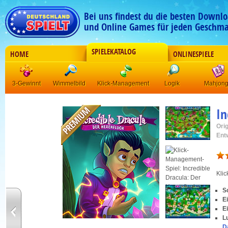
Bei uns findest du die besten Downlo
und Online Games für jeden Geschma
SPIELEKATALOG
HOME
ONLINESPIELE
3-Gewinnt
Wimmelbild
Klick-Management
Logik
Mahjon
In
Orig
Ent
Kli
S
E
E
L
D