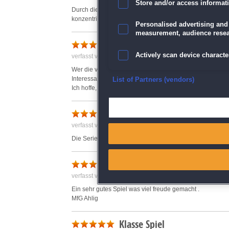
Store and/or access informat
Durch die drei Schwierigkeit´s Stufen kann man das Spie
konzentrieren. Schade das es keine Bonus level gibt.
Personalised advertising and
measurement, audience resea
Ein Muss
Actively scan device character
verfasst von Anonym am 15.12.2019 um 11:40
Wer die vorangegangenen Spiele schon hat, für den ist e
Interessant und liebevoll gestaltet für alle Altersgruppen
Ensure security, prevent and d
List of Partners (vendors)
Ich hoffe, dass wir noch weitere Folgen spielen können.
Deliver and present advertisi
Genial
verfasst von Susanne am 16.12.2019 um 20:30
Match and combine data from
Die Serie macht immer wieder Spaß!
Link different devices
Incredible Dracula: Der Hex
verfasst von Anonym am 02.04.2020 um 19:06
Identify devices based on inf
Ein sehr gutes Spiel was viel freude gemacht .
MfG Ahlig
Save and communicate priva
Klasse Spiel