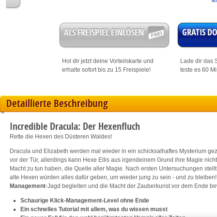
ALS FREISPIEL EINLÖSEN
GRATIS 
Hol dir jetzt deine
Vorteilskarte
und
Lade dir das S
erhalte sofort bis zu 15 Freispiele!
teste es 60 M
Detaillierte Beschreibung
Incredible Dracula: Der Hexenfluch
Rette die Hexen des Düsteren Waldes!
Dracula und Elizabeth werden mal wieder in ein schicksalhaftes Mysterium ge
vor der Tür, allerdings kann Hexe Ellis aus irgendeinem Grund ihre Magie nic
Macht zu tun haben, die Quelle aller Magie. Nach ersten Untersuchungen stellt
alte Hexen würden alles dafür geben, um wieder jung zu sein - und zu bleiben
Management
-Jagd begleiten und die Macht der Zauberkunst vor dem Ende b
Schaurige Klick-Management-Level ohne Ende
Ein schnelles Tutorial mit allem, was du wissen musst