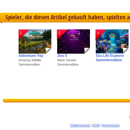
Spieler, die diesen Artikel gekauft haben, spielten 
1
2
3
Adventure Trip
:
Jixo 5
:
Sea Life Explorer
Sammleredition
Amazing Wildlife
Mask Parade
Sammleredition
Sammleredition
Datenschutz
|
AGB
|
Impressum