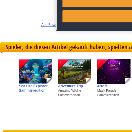
Link different devices
Alle Bewertungen anzeigen
Identify devices based on inf
Save and communicate priva
Spieler, die diesen Artikel gekauft haben, spielten 
1
2
3
Sea Life Explorer
Adventure Trip
:
Jixo 5
:
Sammleredition
Amazing Wildlife
Mask Parade
Sammleredition
Sammleredition