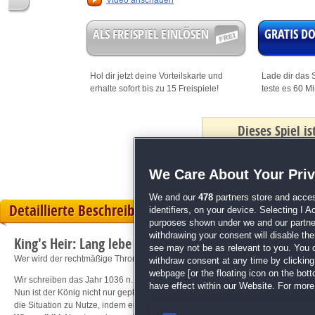
Video anschauen
ALS FREISPIEL EINLÖSEN
GRATIS 
Hol dir jetzt deine
Vorteilskarte
und
Lade dir das S
erhalte sofort bis zu 15 Freispiele!
teste es 60 M
Dieses Spiel i
mit Bonus
We Care About Your Pri
We and our
478
partners store and acces
Detaillierte Beschreibung
identifiers, on your device. Selecting I 
purposes shown under we and our partners
withdrawing your consent will disable th
King's Heir: Lang lebe der König
see may not be as relevant to you. You 
Wer wird der rechtmäßige Thronfolger sein?
withdraw consent at any time by clickin
webpage [or the floating icon on the botto
Wir schreiben das Jahr 1036 n. Chr. Bei einem Raubzug, berufen durch den Köni
have effect within our Website. For more 
Nun ist der König nicht nur geplagt von seinem Gewissen, sondern auch von d
die Situation zu Nutze, indem er versucht, den König in seinem schwächsten 