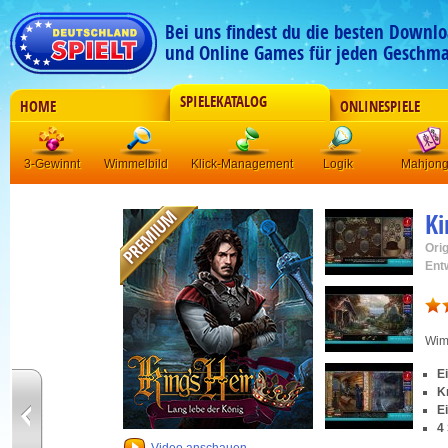
Bei uns findest du die besten Downlo
und Online Games für jeden Geschma
SPIELEKATALOG
HOME
ONLINESPIELE
3-Gewinnt
Wimmelbild
Klick-Management
Logik
Mahjon
Ki
Orig
Ent
Wim
E
K
E
4