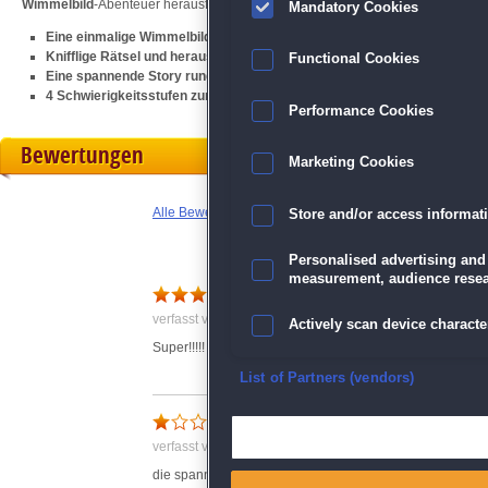
Wimmelbild
-Abenteuer herausfinden, wer das Königreich in Gefahr bringt, un
Mandatory Cookies
Eine einmalige Wimmelbild-Quest im Mittelalter
Knifflige Rätsel und herausfordernde Wimmelbilder
Functional Cookies
Eine spannende Story rund um den Thron
4 Schwierigkeitsstufen zur Auswahl
Performance Cookies
Bewertungen
Marketing Cookies
Alle Bewertungen anzeigen
Store and/or access informat
Personalised advertising and
measurement, audience resea
Lang lebe der König
verfasst von Anonym am 13.10.2020 um 19:27
Actively scan device character
Super!!!!!
Ensure security, prevent and d
List of Partners (vendors)
die Grafik ist sehr gut.
Deliver and present advertisi
verfasst von Anonym am 05.01.2020 um 11:10
die spannung hat gefehlt.und das spiel war schnell durc
Match and combine data from