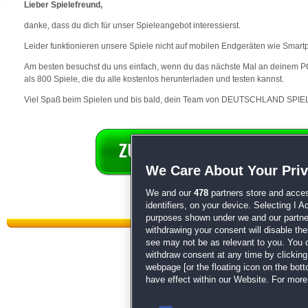
Lieber Spielefreund,
danke, dass du dich für unser Spieleangebot interessierst.
Leider funktionieren unsere Spiele nicht auf mobilen Endgeräten wie Smart
Am besten besuchst du uns einfach, wenn du das nächste Mal an deinem PC 
als 800 Spiele, die du alle kostenlos herunterladen und testen kannst.
Viel Spaß beim Spielen und bis bald, dein Team von DEUTSCHLAND SPIEL
We Care About Your Pri
We and our
478
partners store and acces
identifiers, on your device. Selecting I 
purposes shown under we and our partners
withdrawing your consent will disable th
see may not be as relevant to you. You 
withdraw consent at any time by clickin
webpage [or the floating icon on the botto
have effect within our Website. For more 
Datenschutz
|
AGB
|
Impressum
Sp