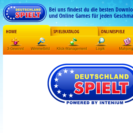
Bei uns findest du die besten Downlo
und Online Games für jeden Geschma
HOME
SPIELEKATALOG
ONLINESPIELE
3-Gewinnt
Wimmelbild
Klick-Management
Logik
Mahjon