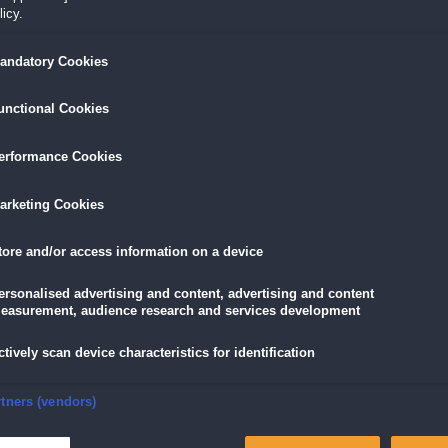
icy.
LÖSEN
GRATIS DOWNLOADEN
IN DEN WAR
andatory Cookies
unctional Cookies
9,99 €
skarte
und
Lade dir das Spiel jetzt herunter und
für die V
eispiele!
teste es 60 Minuten lang kostenlos!
5,89 €
mit der
Vort
erformance Cookies
arketing Cookies
euerst du ein Raumschiff, das sich gegen viele andere durchsetzen muss, um die
tore and/or access information on a device
affen zur Verteidigung hast. Nimm dich vor den Raketen der Gegner in acht und pa
ne Kraftverstärker und setze sie geschickt ein!
ersonalised advertising and content, advertising and content
easurement, audience research and services development
für alle, die eine Mission haben!
ctively scan device characteristics for identification
nsure security, prevent and detect fraud, and fix errors
rtners (vendors)