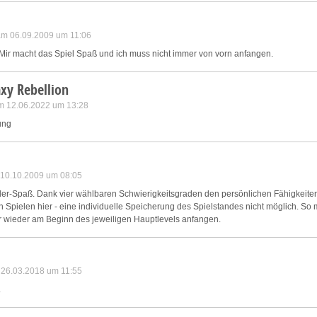
 am 06.09.2009 um 11:06
so.Mir macht das Spiel Spaß und ich muss nicht immer von vorn anfangen.
xy Rebellion
m 12.06.2022 um 13:28
nung
m 10.10.2009 um 08:05
ller-Spaß. Dank vier wählbaren Schwierigkeitsgraden den persönlichen Fähigkeite
ten Spielen hier - eine individuelle Speicherung des Spielstandes nicht möglich. 
er wieder am Beginn des jeweiligen Hauptlevels anfangen.
m 26.03.2018 um 11:55
.