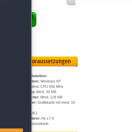
ENKORB
ollversion
eilskarte
Systemvoraussetzungen
Für Galaxy Rebellion:
ss
Betriebssystem:
Windows XP
Prozessor:
Mind. CPU 500 MHz
Speicherplatz:
Mind. 30 MB
Arbeitsspeicher:
Mind. 128 MB
Videospeicher:
Grafikkarte mit mind. 16
MB
DirectX:
Ab v8.1
Internet Explorer:
Ab v.7.0
Sonstiges:
Soundkarte