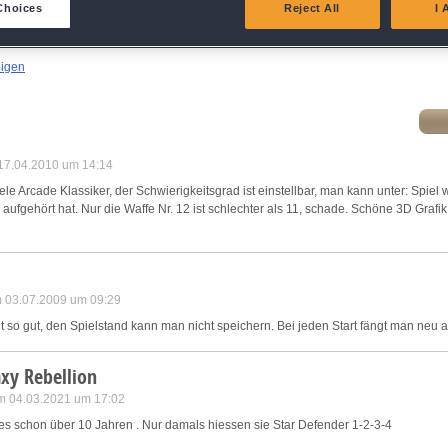
eliver and present advertising and content
Choices
Reject All
I 
atch and combine data from other data sources
eigen
ink different devices
dentify devices based on information transmitted automatically
 17.04.2010 um 14:14
le Arcade Klassiker, der Schwierigkeitsgrad ist einstellbar, man kann unter: Spiel
ave and communicate privacy choices
ufgehört hat. Nur die Waffe Nr. 12 ist schlechter als 11, schade. Schöne 3D Grafi
w Purposes
m 03.07.2009 um 09:29
t so gut, den Spielstand kann man nicht speichern. Bei jeden Start fängt man neu a
xy Rebellion
m 04.03.2021 um 17:02
ieses schon über 10 Jahren . Nur damals hiessen sie Star Defender 1-2-3-4