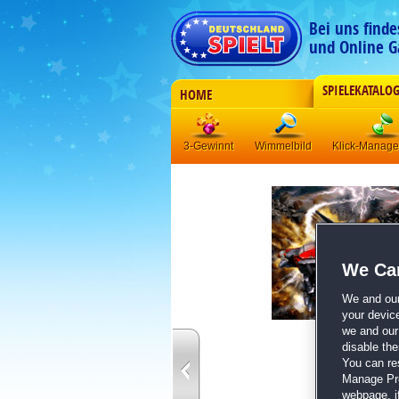
Bei uns find
und Online G
SPIELEKATALO
HOME
3-Gewinnt
Wimmelbild
Klick-Manag
We Car
We and ou
your devic
we and our 
disable th
You can re
Manage Pref
webpage, if