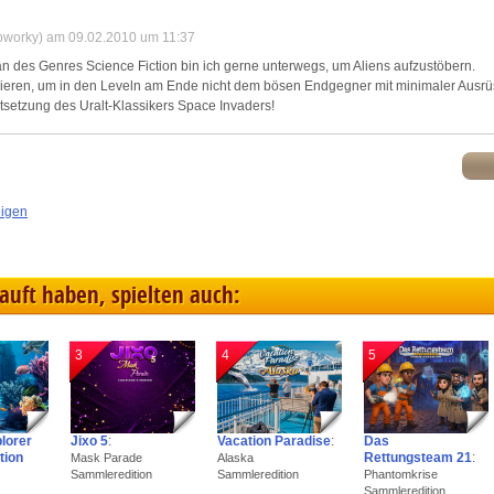
bworky) am 09.02.2010 um 11:37
Fan des Genres Science Fiction bin ich gerne unterwegs, um Aliens aufzustöbern.
ieren, um in den Leveln am Ende nicht dem bösen Endgegner mit minimaler Ausrü
rtsetzung des Uralt-Klassikers Space Invaders!
eigen
kauft haben, spielten auch:
3
4
5
plorer
Jixo 5
:
Vacation Paradise
:
Das
tion
Rettungsteam 21
:
Mask Parade
Alaska
Sammleredition
Sammleredition
Phantomkrise
Sammleredition