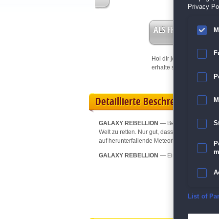
Privacy Pol
ALS FREISPIEL EIN
M
F
Hol dir jetzt deine
Vorteil
erhalte sofort bis zu 15 Fr
P
Detaillierte Beschreibung
M
GALAXY REBELLION
— Bei diesem Spiel st
S
Welt zu retten. Nur gut, dass du geeignete W
auf herunterfallende Meteoriten auf. Nutze dei
P
m
GALAXY REBELLION
— Ein Action-Highlight 
A
E
List of Pa