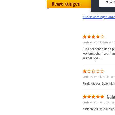
D
Bewertungen
Save 
M
Alle Bewertungen anz
L
I
verfasst von Claus am
Eins der schönsten Spie
S
weitermachen, wo man a
wieder Spaß.
Sho
verfasst von Monika a
Finde dieses Spiel nich
Gala
verfasst von Anonym a
einfach toll, spiele d