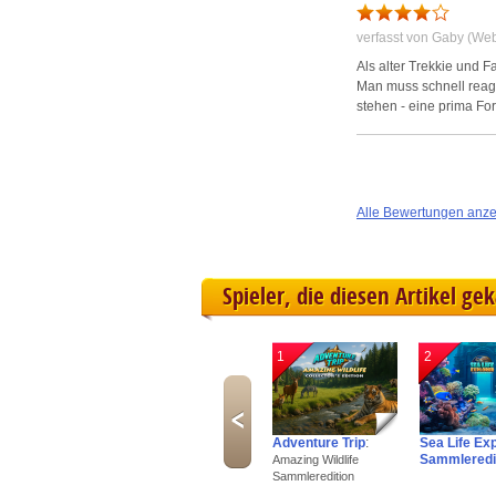
verfasst von Gaby (We
Als alter Trekkie und 
Man muss schnell reag
stehen - eine prima Fo
Alle Bewertungen anz
Spieler, die diesen Artikel ge
1
2
Adventure Trip
:
Sea Life Ex
Sammleredi
Amazing Wildlife
Sammleredition