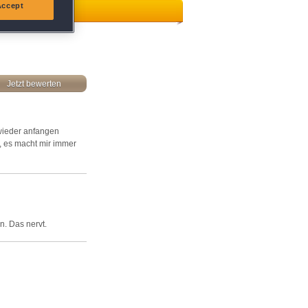
Accept
Jetzt bewerten
 wieder anfangen
k, es macht mir immer
n. Das nervt.