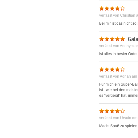
verfasst von Christian
Bei mir ist das nicht 
Gala
verfasst von Anonym a
Ist alles in bester Ord
verfasst von Adrian a
Für mich ein Super-Ba
ist - wie bei den meis
es "vergeigt" hat, imm
verfasst von Ursula a
Macht Spaß zu spielen