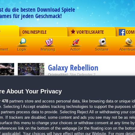
est du die besten Download Spiele
ames für jeden Geschmack!
G
ONLINESPIELE
VORTEILSKARTE
COM
ement
Logik
Mahjong
Action
Solitaire
Abenteue
Galaxy Rebellion
Originaltitel:
Star Defender 2
Entwickler:
Awem Studio
e About Your Privacy
von
8 Mitgliedern
r
478
partners store and access personal data, like browsing data or unique ide
Action
| Größe: 14.6 MB
e. Selecting I Accept enables tracking technologies to support the purposes 
partners process data to provide. Selecting Reject All or withdrawing your con
Weltraum-Fans aufgepasst!
em. If trackers are disabled, some content and ads you see may not be as rel
Rette die Erde vor Außerirdischen. Mit ihren Raumschi
surface this menu to change your choices or withdraw consent at any time by 
und nur du kannst sie stoppen. Ein hochexplosiver P
erences link on the bottom of the webpage [or the floating icon on the bottom
Weltraum-Fans!
 applicable]. Your choices will have effect within our Website. For more details