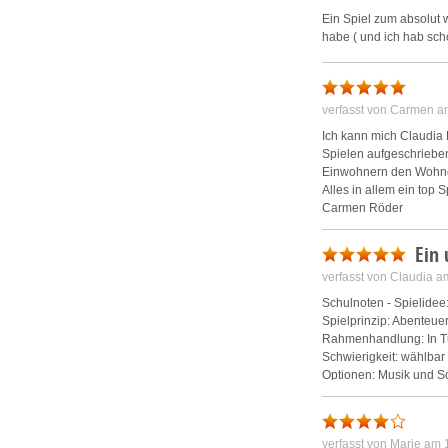
Ein Spiel zum absolut w
habe ( und ich hab schon 
verfasst von Carmen a
Ich kann mich Claudia K
Spielen aufgeschrieben,
Einwohnern den Wohnor
Alles in allem ein top S
Carmen Röder
Ein
verfasst von Claudia 
Schulnoten - Spielidee: 
Spielprinzip: Abenteue
Rahmenhandlung: In Tu
Schwierigkeit: wählbar
Optionen: Musik und So
Dein Boss schickt Dich
oberste Diener seiner B
verfasst von Marie am
hartnäckiger Reporter i