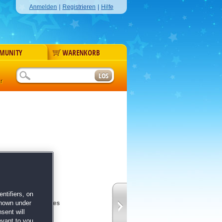
Anmelden
|
Registrieren
|
Hilfe
MUNITY
WARENKORB
r
ntifiers, on
shown under
t was du als nächstes
sent will
evant to you.
ry