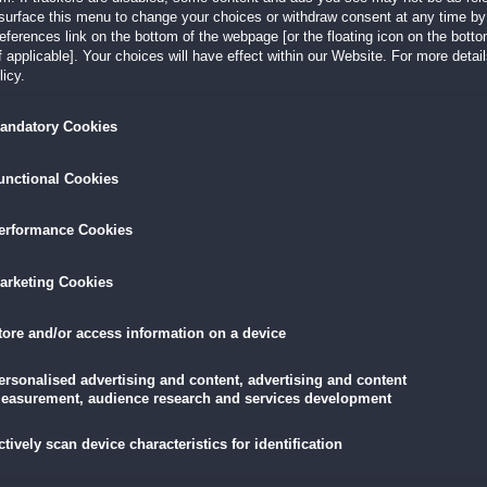
surface this menu to change your choices or withdraw consent at any time by 
erences link on the bottom of the webpage [or the floating icon on the bottom
 applicable]. Your choices will have effect within our Website. For more details
LÖSEN
GRATIS DOWNLOADEN
IN DEN WAR
icy.
andatory Cookies
9,99 €
skarte
und
Lade dir das Spiel jetzt herunter und
für die V
eispiele!
teste es 60 Minuten lang kostenlos!
5,89 €
mit der
Vort
unctional Cookies
erformance Cookies
arketing Cookies
indel?
tore and/or access information on a device
O-Sichtung in dem unschuldigen Städtchen Tundel nach. Obwohl die Bewohner der
len, lässt dich das Gefühl nicht los, dass hier etwas faul ist. Und der
ersonalised advertising and content, advertising and content
easurement, audience research and services development
ctively scan device characteristics for identification
ay selbst was du als nächstes tun möchtest
n die Story