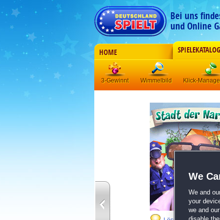
Bei uns find
und Online G
SPIELEKATALO
HOME
3-Gewinnt
Wimmelbild
Klick-Manag
We Car
We and ou
your devic
we and our 
disable th