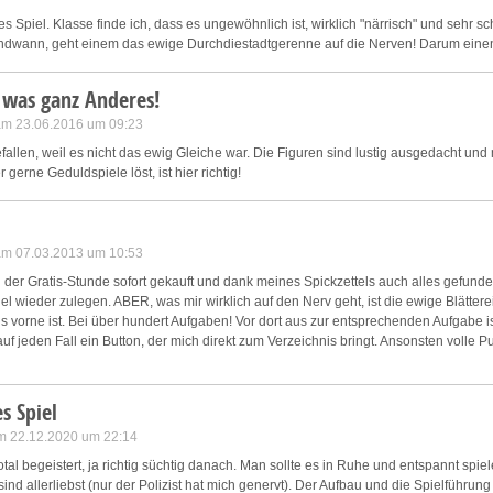
tes Spiel. Klasse finde ich, dass es ungewöhnlich ist, wirklich "närrisch" und sehr sc
ndwann, geht einem das ewige Durchdiestadtgerenne auf die Nerven! Darum eine
wegst Du Dich frei durch eine Kleinstadt; nur wenige Szenen sind erst dann zugän
ast. Die eigentliche Herausforderung liegt darin, Dir alles zu merken. Du besitzt zw
 was ganz Anderes!
iert werden. Aber in welchem Haus welche Aufgabe zu erledigen ist, verrät Dir Dein
was Du für wen zu erledigen hast, jedoch nicht, wo er zu finden ist. Du wirst in der 
 am 23.06.2016 um 09:23
enötigst viel Geld, das erst einmal verdient sein will.
gefallen, weil es nicht das ewig Gleiche war. Die Figuren sind lustig ausgedacht u
 gerne Geduldspiele löst, ist hier richtig!
s Werkzeug ist die Karte von Tundel, die jedes Haus und jede Straße verzeichnet. 
nthaltsort und kannst den Zielpunkt markieren. Laufen musst Du allerdings selbst,
auf der Karte gesteckten Ziel. Durch die Stadt zu rennen, wird Deine Hauptbeschäf
 es dennoch nicht – zumindest nicht, wenn Du Dich auf das Spielprinzip einlässt. Wie 
 am 07.03.2013 um 10:53
gehört, sind die Hausnummern auf der Karte selbstverständlich wie auf einem Advent
 der Gratis-Stunde sofort gekauft und dank meines Spickzettels auch alles gefund
iel wieder zulegen. ABER, was mir wirklich auf den Nerv geht, ist die ewige Blätter
isstützen werden im Normalmodus durch den Tipp ergänzt. In den wenigen Wimmel
 vorne ist. Bei über hundert Aufgaben! Vor dort aus zur entsprechenden Aufgabe ist
 – benötigt er eine Minute zum Aufladen. Wenn Du ratlos auf eine Aufgabe im Notizb
 auf jeden Fall ein Button, der mich direkt zum Verzeichnis bringt. Ansonsten volle P
sen ebenfalls hilfreich zur Seite, wobei er nur wenige Sekunden zum Aufladen benöt
 auf die Sprünge. Bei einer der Aufgaben führt er indessen zunächst in die Irre. Im G
 dann erreichst, wenn Du diese und weitere Aufgaben offenlässt.
s Spiel
ntscheiden, wie Du spielerisch ohnehin fast alles selbst bestimmst. Ob Du sämtlic
m 22.12.2020 um 22:14
, durch die Stadt schlenderst und willkürlich Aufträge sammelst, indem Du mit de
otal begeistert, ja richtig süchtig danach. Man sollte es in Ruhe und entspannt spie
 mehr oder weniger sortiert nachkommst, bleibt Dir selbst überlassen. Stadt der Narr
sind allerliebst (nur der Polizist hat mich genervt). Der Aufbau und die Spielführung