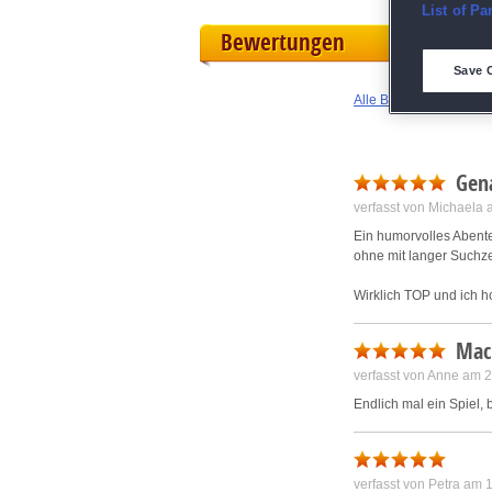
E
List of Pa
Bewertungen
D
Save 
Alle Bewertungen anz
M
L
Gena
verfasst von Michaela
I
Ein humorvolles Abenteu
ohne mit langer Suchze
S
Wirklich TOP und ich h
Sho
Mach
verfasst von Anne am 
Endlich mal ein Spiel,
verfasst von Petra am