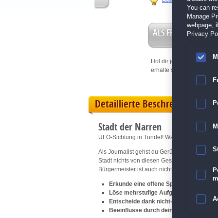
Lösungshilfe
You can re
Manage Pref
webpage, if
ALS FREISPIEL EIN
Privacy Pol
M
Hol dir jetzt deine
Vorteil
erhalte sofort bis zu 15 Fr
F
Detaillierte Beschreibung
P
Stadt der Narren
M
UFO-Sichtung in Tundel! Wahrheit oder Schw
S
Als Journalist gehst du Gerüchten einer UF
Stadt nichts von diesen Geschichten wissen wol
Bürgermeister ist auch nicht auffindbar!
P
m
Erkunde eine offene Spielwelt
Löse mehrstufige Aufgaben
A
Entscheide dank nicht-linearem Gamepl
Beeinflusse durch deine Entscheidunge