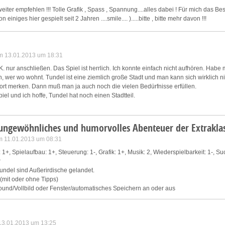
eiter empfehlen !!! Tolle Grafik , Spass , Spannung....alles dabei ! Für mich das Best
einiges hier gespielt seit 2 Jahren ....smile.... ).....bitte , bitte mehr davon !!!
m 13.01.2013 um 18:31
. nur anschließen. Das Spiel ist herrlich. Ich konnte einfach nicht aufhören. Habe
 wer wo wohnt. Tundel ist eine ziemlich große Stadt und man kann sich wirklich ni
t merken. Dann muß man ja auch noch die vielen Bedürfnisse erfüllen.
piel und ich hoffe, Tundel hat noch einen Stadtteil.
 ungewöhnliches und humorvolles Abenteuer der Extraklas
am 11.01.2013 um 08:31
1+, Spielaufbau: 1+, Steuerung: 1-, Grafik: 1+, Musik: 2, Wiederspielbarkeit: 1-, Suc
r
ndel sind Außerirdische gelandet.
 (mit oder ohne Tipps)
und/Vollbild oder Fenster/automatisches Speichern an oder aus
 nach Tundel, um den Bürgermeister zu interviewen, weil Außerirdische in der Stadt
ürger hat sich auf einer Privatinsel verschanzt und verheimlicht das Ereignis gar s
 13.01.2013 um 13:25
st Dir freilich jede investigative Methode vertraut und kein Weg zu weit, sodass Du D