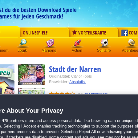
est du die besten Download Spiele
ames für jeden Geschmack!
G
ONLINESPIELE
VORTEILSKARTE
COM
ement
Logik
Mahjong
Action
Solitaire
Abenteue
Stadt der Narren
Originaltitel:
City of Fools
Entwickler:
Absolutist
von
28 Mitgliedern
Abenteuer
| Größe: 576.8 MB
e About Your Privacy
Erkunde eine offene Spielwelt
r
478
partners store and access personal data, like browsing data or unique ide
Löse mehrstufige Aufgaben
e. Selecting I Accept enables tracking technologies to support the purposes 
Entscheide dank nicht-linearem Gameplay selbs
partners process data to provide. Selecting Reject All or withdrawing your con
tun möchtest
em. If trackers are disabled, some content and ads you see may not be as rel
Beeinflusse durch deine Entscheidungen die Sto