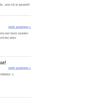
e , was ich je gespielt
mehr anzeigen »
 mira ber beim zweiten
cht bei allen
se!
mehr anzeigen »
htfaktor: 1
 gelandet sind. Der
chändlich. Als
ein Ziel letztendlich