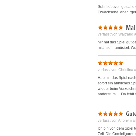
erreichen wirst.
Sehr liebevoll gestalte
Erwachsene! Aber irge
In Stadt der Narren be
Hindernisse beseitigt h
Mal
sämtliche Aufgaben not
Notiert wird lediglich, 
verfasst von Waltraud
zu tun haben, denn Du b
Mir hat das Spiel gut 
mich sehr amüsiert. Wer
Dein zweites nützliche
Deinen jeweiligen Aufe
Dir dabei den Weg zum 
Narren sein, lästig ist
verfasst von Christina
aberwitzige Spielidee 
wesentlich zahlreicher.
Hab mir das Spiel nach
sofort ein ähnliches Sp
Diese beiden Gedächtn
wieder beim Verzeichnis
sind es eher Suchbilder
andersrum..... Da fehlt
der Tipp mit Texthinwei
viel, sondern hilft Dir
Viele Grüße
weil Du Dein Ziel auch
Gute
Das kannst Du selbst e
verfasst von Anonym a
nacheinander aufsuchst
Ich bin von dem Spiel t
oder ob Du deren Bitten
Zeit. Die Comicfiguren 