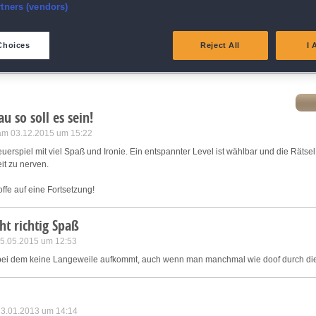
nsure security, prevent and detect fraud, and fix errors
rtners (vendors)
eliver and present advertising and content
Choices
Reject All
I 
eigen
atch and combine data from other data sources
ink different devices
u so soll es sein!
 am 03.12.2015 um 15:22
dentify devices based on information transmitted automatically
erspiel mit viel Spaß und Ironie. Ein entspannter Level ist wählbar und die Rätsel
it zu nerven.
ave and communicate privacy choices
offe auf eine Fortsetzung!
w Purposes
t richtig Spaß
25.05.2015 um 12:53
 bei dem keine Langeweile aufkommt, auch wenn man manchmal wie doof durch die 
 13.01.2013 um 14:14