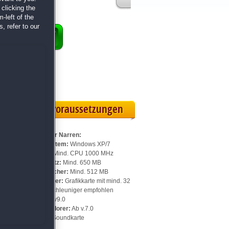
clicking the
-left of the
, refer to our
ENKORB
ollversion
eilskarte
Systemvoraussetzungen
Für Stadt der Narren:
Betriebssystem:
Windows XP/7
Prozessor:
Mind. CPU 1000 MHz
Speicherplatz:
Mind. 650 MB
Arbeitsspeicher:
Mind. 512 MB
Videospeicher:
Grafikkarte mit mind. 32
MB, 3D-Beschleuniger empfohlen
DirectX:
Ab v9.0
Internet Explorer:
Ab v.7.0
Sonstiges:
Soundkarte