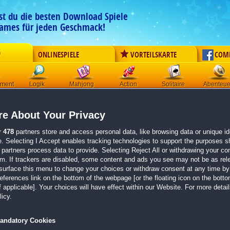
est du die besten Download Spiele
ames für jeden Geschmack!
G
ONLINESPIELE
VORTEILSKARTE
COM
ement
Logik
Mahjong
Action
Solitaire
Abenteue
Der Download wird automatisch gestartet für:
e About Your Privacy
Die Suche nach den Runensteinen 3
Größe 327.3 MB
r
478
partners store and access personal data, like browsing data or unique ide
e. Selecting I Accept enables tracking technologies to support the purposes 
Einen Moment bitte, dein Spiel wird in
5 Sekunden
bereitgestellt...
partners process data to provide. Selecting Reject All or withdrawing your con
em. If trackers are disabled, some content and ads you see may not be as rel
surface this menu to change your choices or withdraw consent at any time by 
Falls der Download nicht automatisch startet,
klicke bitte hier
.
erences link on the bottom of the webpage [or the floating icon on the bottom
 applicable]. Your choices will have effect within our Website. For more details
Zurück zur Gamepage
icy.
andatory Cookies