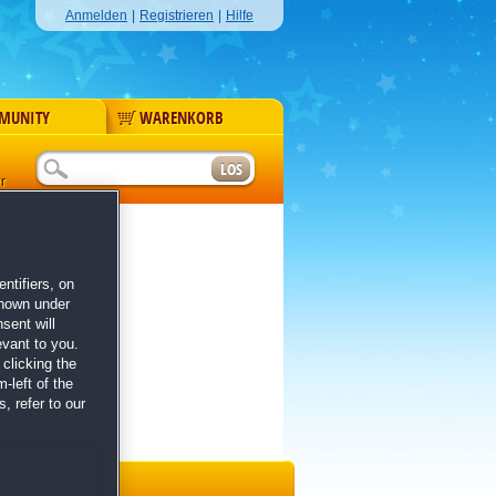
Anmelden
|
Registrieren
|
Hilfe
MUNITY
WARENKORB
r
ntifiers, on
shown under
sent will
evant to you.
clicking the
-left of the
, refer to our