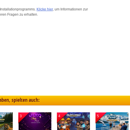
ink different devices
Installationprogramms.
Klicke hier
, um Informationen zur
eren Fragen zu erhalten.
dentify devices based on information transmitted automatically
ave and communicate privacy choices
w Purposes
haben, spielten auch:
3
4
5