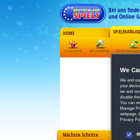
Bei uns find
und Online G
SPIELEKATALO
HOME
3-Gewinnt
Wimmelbild
Klick-Manag
We Car
We and ou
your devic
we and our 
disable th
You can re
Manage Pref
webpage, if
Privacy Pol
Nächste Schritte
M