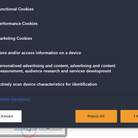
unctional Cookies
ird am unteren Rand des Browserfensters angezeigt.
erformance Cookies
icke einfach auf die Datei.
arketing Cookies
tore and/or access information on a device
g" angezeigt wird, klicke auf "Ja" (Bei Windows Vista "Fortsetzen").
ersonalised advertising and content, advertising and content
easurement, audience research and services development
ctively scan device characteristics for identification
nsure security, prevent and detect fraud, and fix errors
rtners (vendors)
eliver and present advertising and content
Choices
Reject All
I 
atch and combine data from other data sources