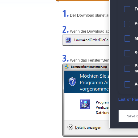
1.
F
Der Download startet automatisch und w
P
2.
Wenn der Download abgeschlossen ist, kl
M
S
3.
Wenn das Fenster "Benutzerkontensteuerun
P
m
A
E
List of Pa
D
Save 
M