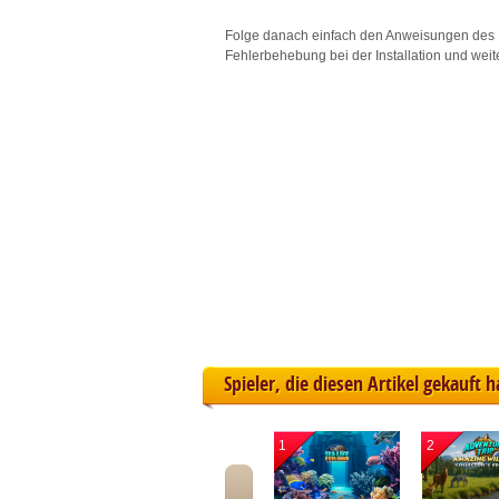
L
Folge danach einfach den Anweisungen des 
Fehlerbehebung bei der Installation und weit
I
S
Sho
Spieler, die diesen Artikel gekauft 
1
2