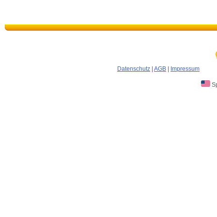
Datenschutz
|
AGB
|
Impressum
Sp