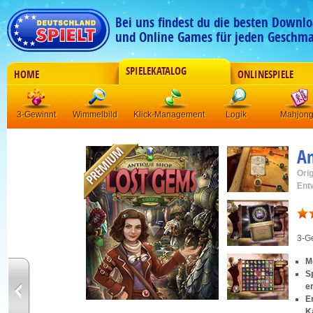
Bei uns findest du die besten Downlo
und Online Games für jeden Geschma
SPIELEKATALOG
HOME
ONLINESPIELE
3-Gewinnt
Wimmelbild
Klick-Management
Logik
Mahjon
An
Orig
Ent
3-G
M
S
e
E
K