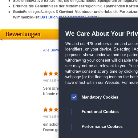
Spiele innovative Extras frei, die ein ganz neues Spielgefühl ermögliche
Erkunde die Geheimnisse der Mittelmeerregion in 6 spannenden Karten
Genieße ein großartiges 3-Gewinnt-Abenteuer und erlebe die Fortsetz
Wimmelbild-Hit
Das Buch der verlorenen Seelen
!
Bewertungen
We Care About Your Pri
We and our
478
partners store and acces
identifiers, on your device. Selecting I 
Alle Bewertungen anzeigen
purposes shown under we and our partners
withdrawing your consent will disable th
see may not be as relevant to you. You 
Mal etwas Anderes!
withdraw consent at any time by clickin
webpage [or the floating icon on the botto
verfasst von Andrea am 02.07.2017 um 12:47
have effect within our Website. For more 
Sehr schönes 3-Gewinnt Spiel! Ein bischen Anders als 
Könnte etwas schwerer zu bewältigen sein, aber sehr ku
Mandatory Cookies
solche Spiele mag ich
Functional Cookies
verfasst von Anonym am 06.07.2017 um 15:20
ein schönes Spiel, abwechslungsreich und manchmal gan
Performance Cookies
Davon gerne mehr.