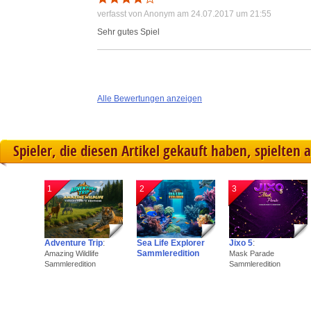
verfasst von Anonym am 24.07.2017 um 21:55
Sehr gutes Spiel
Alle Bewertungen anzeigen
Spieler, die diesen Artikel gekauft haben, spielten 
1
2
3
Adventure Trip
:
Sea Life Explorer
Jixo 5
:
Sammleredition
Amazing Wildlife
Mask Parade
Sammleredition
Sammleredition