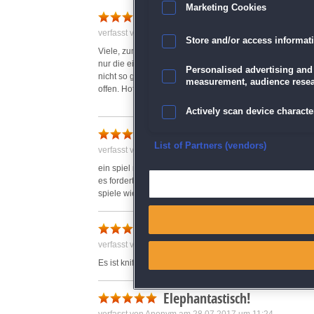
Marketing Cookies
Abwechslungsreich und sp
verfasst von Anonym am 02.07.2017 um 13:06
Store and/or access informat
Viele, zum Teil auch für geübte Spieler herausfordernde 
nur die eigene Geschicklichkeit, sondern auch der Zufall 
Personalised advertising and
nicht so gelungen fand, war die Story - sie wird schrittw
measurement, audience resea
offen. Hoffentlich wird dies bei einer Fortsetzung besser
Actively scan device character
ein gelungenes spiel
Ensure security, prevent and d
List of Partners (vendors)
verfasst von Anonym am 03.07.2017 um 14:19
ein spiel mit viel spass.
Deliver and present advertisi
es fordert zium denken und hat viel kreatives zum inhalt.
spiele wie man sich wünscht.
Match and combine data from
Lost Gems Egypt
verfasst von Anonym am 12.07.2017 um 18:27
Link different devices
Es ist knifflig macht aber grossen Spass
Identify devices based on inf
Elephantastisch!
Save and communicate priva