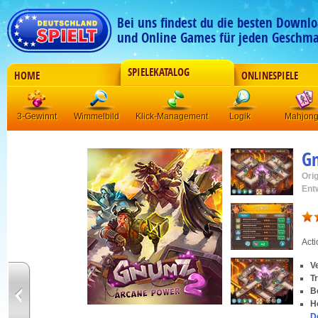
Bei uns findest du die besten Downlo
und Online Games für jeden Geschma
SPIELEKATALOG
HOME
ONLINESPIELE
3-Gewinnt
Wimmelbild
Klick-Management
Logik
Mahjon
G
Orig
Ent
Acti
V
T
B
H
D