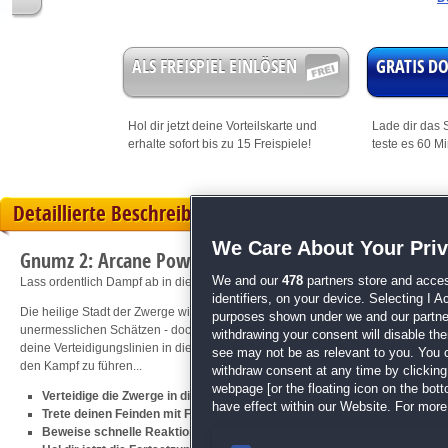
ALS FREISPIEL EINLÖSEN
GRATIS 
Hol dir jetzt deine
Vorteilskarte
und
Lade dir das S
erhalte sofort bis zu 15 Freispiele!
teste es 60 M
Detaillierte Beschreibung
We Care About Your Pri
Gnumz 2: Arcane Power
We and our
478
partners store and acces
Lass ordentlich Dampf ab in diesem heißen Action-Hit!
identifiers, on your device. Selecting I 
Die heilige Stadt der Zwerge wird erneut belagert! Horden von Feinden durch
purposes shown under we and our partners
unermesslichen Schätzen - doch die Hüter der Berge sind bereit, den Kampf um 
withdrawing your consent will disable th
deine Verteidigungslinien in diesem
Action
-Hit zu organisieren und die mutig
see may not be as relevant to you. You 
den Kampf zu führen...
withdraw consent at any time by clickin
webpage [or the floating icon on the botto
Verteidige die Zwerge in diesem brandneuen Tower-Defense-Kracher
have effect within our Website. For more 
Trete deinen Feinden mit Fallen und vernichtenden Zaubern entgegen
Beweise schnelle Reaktionen und strategisches Geschick