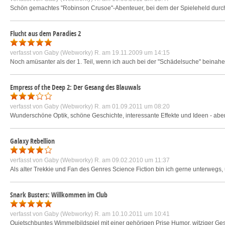
Schön gemachtes "Robinson Crusoe"-Abenteuer, bei dem der Spieleheld durch 
Flucht aus dem Paradies 2
verfasst von
Gaby (Webworky) R.
am 19.11.2009 um 14:15
Noch amüsanter als der 1. Teil, wenn ich auch bei der "Schädelsuche" beinahe
Empress of the Deep 2: Der Gesang des Blauwals
verfasst von
Gaby (Webworky) R.
am 01.09.2011 um 08:20
Wunderschöne Optik, schöne Geschichte, interessante Effekte und Ideen - aber
Galaxy Rebellion
verfasst von
Gaby (Webworky) R.
am 09.02.2010 um 11:37
Als alter Trekkie und Fan des Genres Science Fiction bin ich gerne unterwegs,
Snark Busters: Willkommen im Club
verfasst von
Gaby (Webworky) R.
am 10.10.2011 um 10:41
Quietschbuntes Wimmelbildspiel mit einer gehörigen Prise Humor, witziger Ges