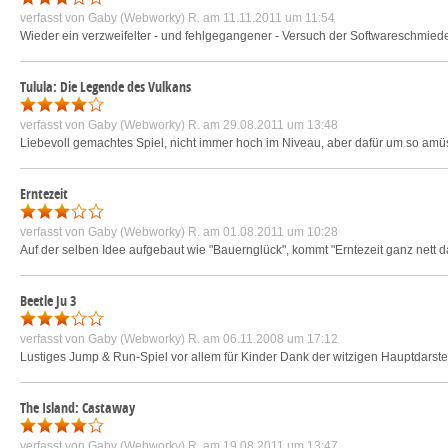
verfasst von
Gaby (Webworky) R.
am 11.11.2011 um 11:54
Wieder ein verzweifelter - und fehlgegangener - Versuch der Softwareschmiede,
Tulula: Die Legende des Vulkans
verfasst von
Gaby (Webworky) R.
am 29.08.2011 um 13:48
Liebevoll gemachtes Spiel, nicht immer hoch im Niveau, aber dafür um so amü
Erntezeit
verfasst von
Gaby (Webworky) R.
am 01.08.2011 um 10:28
Auf der selben Idee aufgebaut wie "Bauernglück", kommt "Erntezeit ganz nett da
Beetle Ju 3
verfasst von
Gaby (Webworky) R.
am 06.11.2008 um 17:12
Lustiges Jump & Run-Spiel vor allem für Kinder Dank der witzigen Hauptdarst
The Island: Castaway
verfasst von
Gaby (Webworky) R.
am 19.08.2011 um 13:47