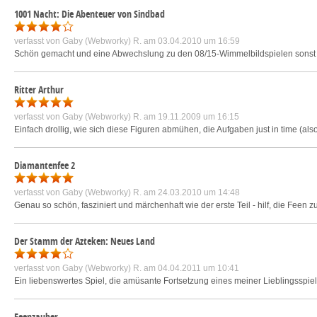
1001 Nacht: Die Abenteuer von Sindbad
verfasst von
Gaby (Webworky) R.
am 03.04.2010 um 16:59
Schön gemacht und eine Abwechslung zu den 08/15-Wimmelbildspielen sonst 
Ritter Arthur
verfasst von
Gaby (Webworky) R.
am 19.11.2009 um 16:15
Einfach drollig, wie sich diese Figuren abmühen, die Aufgaben just in time (als
Diamantenfee 2
verfasst von
Gaby (Webworky) R.
am 24.03.2010 um 14:48
Genau so schön, fasziniert und märchenhaft wie der erste Teil - hilf, die Feen 
Der Stamm der Azteken: Neues Land
verfasst von
Gaby (Webworky) R.
am 04.04.2011 um 10:41
Ein liebenswertes Spiel, die amüsante Fortsetzung eines meiner Lieblingsspiel
Feenzauber