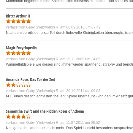
Momentan beginnen meine Spielekritiken meistens mit "leider" und so ist es a
Ritter Arthur II
verfasst von
Gaby (Webworky) R.
am 06.09.2010 um 07:49
Nachdem bereits der erste Teil durch liebevolle Kleinigkeiten überzeugte, ist d
Magic Encyclopedia
verfasst von
Gaby (Webworky) R.
am 19.11.2009 um 14:09
Wimmelbildspiele wie dieses sind immer wieder spannend, attraktiv und benötig
Amanda Rose: Das Tor der Zeit
verfasst von
Gaby (Webworky) R.
am 20.10.2011 um 09:03
M.E. eines der schlechtesten "neuen" Spiele überhaupt - von den im Ansatz gute
Samantha Swift and the Hidden Roses of Athena
verfasst von
Gaby (Webworky) R.
am 11.07.2011 um 08:52
Nett gemacht - aber auch nicht mehr! Das Spiel ist nicht besonders anspruchsvo