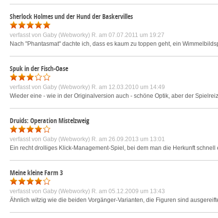
Sherlock Holmes und der Hund der Baskervilles
verfasst von
Gaby (Webworky) R.
am 07.07.2011 um 19:27
Nach "Phantasmat" dachte ich, dass es kaum zu toppen geht, ein Wimmelbildsp
Spuk in der Fisch-Oase
verfasst von
Gaby (Webworky) R.
am 12.03.2010 um 14:49
Wieder eine - wie in der Originalversion auch - schöne Optik, aber der Spielrei
Druids: Operation Mistelzweig
verfasst von
Gaby (Webworky) R.
am 26.09.2013 um 13:01
Ein recht drolliges Klick-Management-Spiel, bei dem man die Herkunft schnell e
Meine kleine Farm 3
verfasst von
Gaby (Webworky) R.
am 05.12.2009 um 13:43
Ähnlich witzig wie die beiden Vorgänger-Varianten, die Figuren sind ausgereif