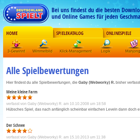
Bei uns findest du die besten Downlo
und Online Games für jeden Geschma
HOME
SPIELEKATALOG
ONLINESPIELE
3-Gewinnt
Wimmelbild
Klick-Management
Logik
Mahjon
Alle Spielbewertungen
Hier findest du alle Spielbewertungen, die
Gaby (Webworky) R.
bisher verfasst
Meine kleine Farm
verfasst von
Gaby (Webworky) R.
am 10.10.2008 um 18:58
Hübsches Spiel, das nach anfänglich scheinbar einfachen Leveln dann doch ein
Der Schnee
verfasst von
Gaby (Webworky) R.
am 15.10.2013 um 11:38