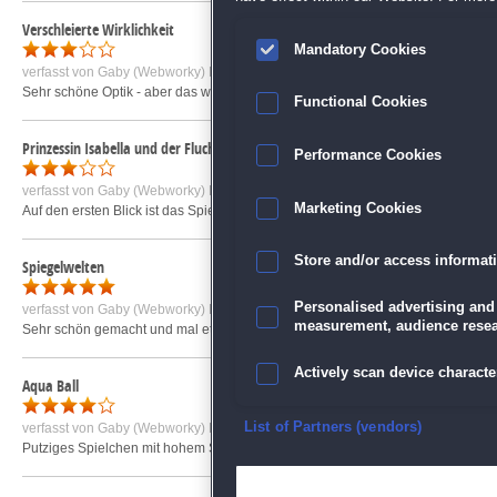
Verschleierte Wirklichkeit
Mandatory Cookies
verfasst von
Gaby (Webworky) R.
am 17.09.2010 um 09:28
Sehr schöne Optik - aber das war es dann m.E. auch schon... Denn es untersch
Functional Cookies
Prinzessin Isabella und der Fluch der Hexe
Performance Cookies
verfasst von
Gaby (Webworky) R.
am 19.11.2009 um 10:26
Marketing Cookies
Auf den ersten Blick ist das Spiel sehr schön - doch schon bei der Auswahl der 
Store and/or access informat
Spiegelwelten
Personalised advertising and
verfasst von
Gaby (Webworky) R.
am 24.03.2010 um 14:43
measurement, audience resea
Sehr schön gemacht und mal etwas anders aufgebaut als die üblichen Wimmelbil
Actively scan device character
Aqua Ball
Ensure security, prevent and d
List of Partners (vendors)
verfasst von
Gaby (Webworky) R.
am 06.11.2008 um 17:34
Putziges Spielchen mit hohem Suchtpotential - man muss kombinieren und nicht
Deliver and present advertisi