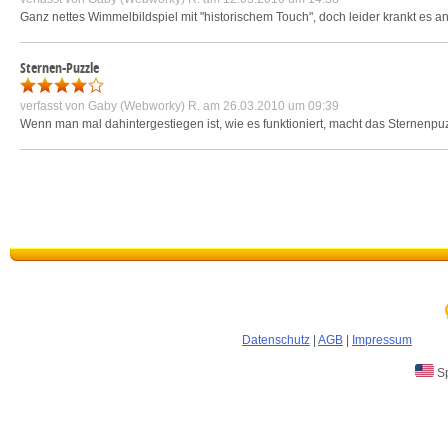
Ganz nettes Wimmelbildspiel mit "historischem Touch", doch leider krankt es a
Sternen-Puzzle
verfasst von
Gaby (Webworky) R.
am 26.03.2010 um 09:39
Wenn man mal dahintergestiegen ist, wie es funktioniert, macht das Sternenpu
Datenschutz
|
AGB
|
Impressum
Sp