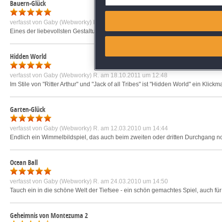
Bauern-Glück
Match and combine data from
verfasst von
Gaby (Webworky) R.
am 03.06.2011 um 15:13
Eines der liebevollsten Gestaltungen eines Spieles seines Genres bisher! Ni
Link different devices
Hidden World
Identify devices based on inf
verfasst von
Gaby (Webworky) R.
am 18.10.2011 um 12:48
Im Stile von "Ritter Arthur" und "Jack of all Tribes" ist "Hidden World" ein Kli
Save and communicate priva
Garten-Glück
verfasst von
Gaby (Webworky) R.
am 12.03.2010 um 14:44
Endlich ein Wimmelbildspiel, das auch beim zweiten oder dritten Durchgang noc
Ocean Ball
verfasst von
Gaby (Webworky) R.
am 24.03.2010 um 14:50
Tauch ein in die schöne Welt der Tiefsee - ein schön gemachtes Spiel, auch für 
Geheimnis von Montezuma 2