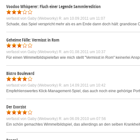
Voodoo Whisperer: Fluch einer Legende Sammleredition
verfasst von
Gaby (Webworky) R.
am 10.09.2011 um 11:07
Schade, das Spiel verspricht mehr als es am Ende dann doch hält: grandiose O
Geheime Fälle: Vermisst in Rom
verfasst von
Gaby (Webworky) R.
am 01.08.2011 um 10:37
Für einen Wimmelbildspielefan wie mich stellt "Vermisst in Rom" keinerlei Ansp
Bistro Boulevard
verfasst von
Gaby (Webworky) R.
am 14.09.2011 um 10:42
Empfehlenswertes Klick-Management-Spiel, das auch noch eine gehörige Portion
Der Exorzist
verfasst von
Gaby (Webworky) R.
am 06.09.2010 um 07:56
Ein schön gemachtes Wimmelbildspiel, das allerdings an den selben Krankheite