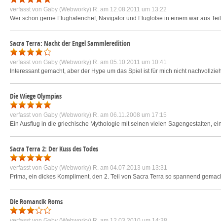
verfasst von
Gaby (Webworky) R.
am 12.08.2011 um 13:22
Wer schon gerne Flughafenchef, Navigator und Fluglotse in einem war aus Teil
Sacra Terra: Nacht der Engel Sammleredition
verfasst von
Gaby (Webworky) R.
am 05.10.2011 um 10:41
Interessant gemacht, aber der Hype um das Spiel ist für mich nicht nachvollziehb
Die Wiege Olympias
verfasst von
Gaby (Webworky) R.
am 06.11.2008 um 17:15
Ein Ausflug in die griechische Mythologie mit seinen vielen Sagengestalten, ein
Sacra Terra 2: Der Kuss des Todes
verfasst von
Gaby (Webworky) R.
am 04.07.2013 um 13:31
Prima, ein dickes Kompliment, den 2. Teil von Sacra Terra so spannend gemach
Die Romantik Roms
verfasst von
Gaby (Webworky) R.
am 12.03.2010 um 14:38