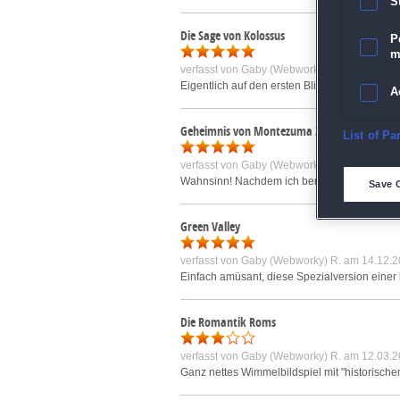
S
Die Sage von Kolossus
P
m
verfasst von
Gaby (Webworky) R.
am 05.07.2
Eigentlich auf den ersten Blick "blos" ein Wi
A
Geheimnis von Montezuma 3
E
List of Pa
verfasst von
Gaby (Webworky) R.
am 21.07.2
D
Wahnsinn! Nachdem ich bereits die beiden Vor
Save 
M
Green Valley
verfasst von
Gaby (Webworky) R.
am 14.12.2
L
Einfach amüsant, diese Spezialversion einer 
I
Die Romantik Roms
S
verfasst von
Gaby (Webworky) R.
am 12.03.2
Ganz nettes Wimmelbildspiel mit "historische
Sho