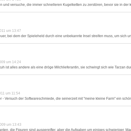
und versuche, die immer schnelleren Kugelketten zu zerstören, bevor sie in der 
011 um 13:47
, bei dem der Spieleheld durch eine unbekannte Insel streifen muss, um sich un
009 um 14:24
t alles andere als eine dröge Milchlieferantin, sie schwingt sich wie Tarzan dur
011 um 11:54
r - Versuch der Softwareschmiede, die seinerzeit mit "meine kleine Farm" ein schö
009 um 13:43
anten, die Figuren sind ausgereifter, aber die Aufgaben um einiges schwieriger. M