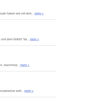
reude haben wie mit dem...
mehr »
 und dem Gefühl "da...
mehr »
fen, manchmal...
mehr »
 ansatzweise web...
mehr »