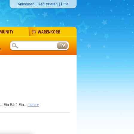
Anmelden
|
Registrieren
|
Hilfe
MUNITY
WARENKORB
r
. Ein Bär? Ein...
mehr »