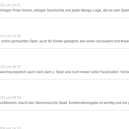
011 um 10:41
hörigen Prise Humor, witziger Geschichte und jeder Menge Logik, die es vom Spiele
010 um 14:50
n schön gemachtes Spiel, auch für Kinder geeignet, das einen verzaubert und fesselt
010 um 09:37
bwechslungsreich auch nach dem x. Spiel und noch immer voller Faszination. Schöne
010 um 09:39
unktioniert, macht das Sternenpuzzle Spaß, Kombinationsgabe ist wichtig und ein 
009 um 14:20