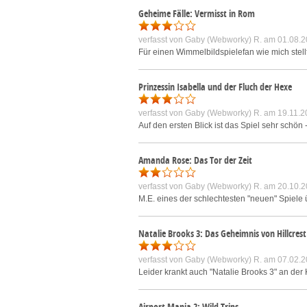
Geheime Fälle: Vermisst in Rom
verfasst von
Gaby (Webworky) R.
am 01.08.2
Für einen Wimmelbildspielefan wie mich stellt
Prinzessin Isabella und der Fluch der Hexe
verfasst von
Gaby (Webworky) R.
am 19.11.2
Auf den ersten Blick ist das Spiel sehr schön
Amanda Rose: Das Tor der Zeit
verfasst von
Gaby (Webworky) R.
am 20.10.2
M.E. eines der schlechtesten "neuen" Spiele 
Natalie Brooks 3: Das Geheimnis von Hillcrest
verfasst von
Gaby (Webworky) R.
am 07.02.2
Leider krankt auch "Natalie Brooks 3" an der 
Airport Mania 2: Wild Trips