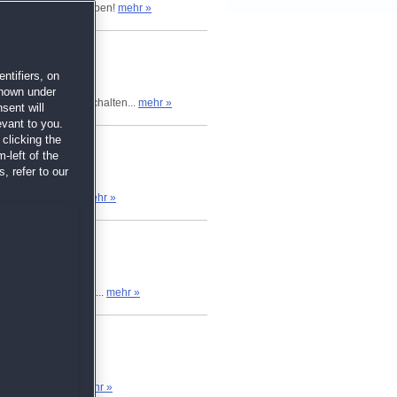
, die Farm zu betreiben!
mehr »
ntifiers, on
shown under
wnloaden und freischalten...
mehr »
sent will
evant to you.
clicking the
-left of the
, refer to our
Doch schon nach...
mehr »
sprechend ausgebaut...
mehr »
endrin, um das...
mehr »