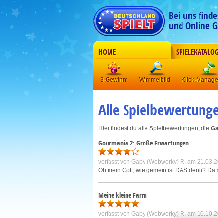
Bei uns find
und Online G
HOME
SPIELEKATALO
3-Gewinnt
Wimmelbild
Klick-Manag
Alle Spielbewertung
Hier findest du alle Spielbewertungen, die
Ga
Gourmania 2: Große Erwartungen
verfasst von
Gaby (Webworky) R.
am 21.03.2
Oh mein Gott, wie gemein ist DAS denn? Da sit
Meine kleine Farm
verfasst von
Gaby (Webworky) R.
am 10.10.2