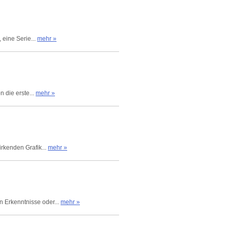
 eine Serie...
mehr »
n die erste...
mehr »
irkenden Grafik...
mehr »
n Erkenntnisse oder...
mehr »