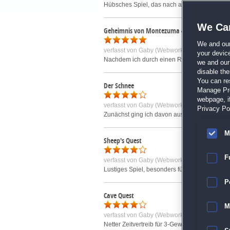
Hübsches Spiel, das nach anfänglich scheinba
We Car
Geheimnis von Montezuma 4
We and ou
verfasst von
Gaby (Webworky) R.
am 15.11.2
your devic
Nachdem ich durch einen Rechnerwechsel müh
we and our 
disable th
You can re
Der Schnee
Manage Pref
webpage, if
verfasst von
Gaby (Webworky) R.
am 15.10.2
Privacy Pol
Zunächst ging ich davon aus, dass es sich hie
M
Sheep's Quest
F
verfasst von
Gaby (Webworky) R.
am 08.05.2
Lustiges Spiel, besonders für Kinder - die 
P
Cave Quest
M
verfasst von
Gaby (Webworky) R.
am 02.09.2
Netter Zeitvertreib für 3-Gewinnt-Freunde - n