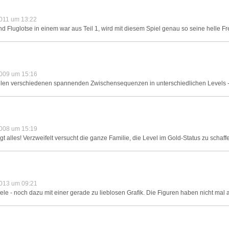
011 um 13:22
 Fluglotse in einem war aus Teil 1, wird mit diesem Spiel genau so seine helle F
009 um 15:16
vielen verschiedenen spannenden Zwischensequenzen in unterschiedlichen Levels -
008 um 15:19
hlägt alles! Verzweifelt versucht die ganze Familie, die Level im Gold-Status zu schaf
013 um 09:21
le - noch dazu mit einer gerade zu lieblosen Grafik. Die Figuren haben nicht mal