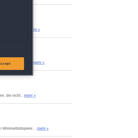
s Auge, sondern...
mehr »
 ist mein zweiter...
mehr »
Accept
n, die nicht...
mehr »
n Wimmelbildspiele:...
mehr »