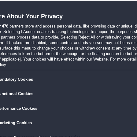
r einfachen Leveln dann doch eine Menge Logik verlangt... Es wird nie langweilig
e About Your Privacy
r
478
partners store and access personal data, like browsing data or unique ide
013 um 08:08
e. Selecting I Accept enables tracking technologies to support the purposes 
evoll meine ganzen Lieblingsspiele von "Deutschland spielt" erst wieder neu do
partners process data to provide. Selecting Reject All or withdrawing your con
em. If trackers are disabled, some content and ads you see may not be as rel
surface this menu to change your choices or withdraw consent at any time by 
erences link on the bottom of the webpage [or the floating icon on the bottom
 applicable]. Your choices will have effect within our Website. For more details
013 um 11:38
icy.
rbei "leider wieder einmal" um die "übliche" Art eines 3-Gewinnt-Spiels handelt. 
andatory Cookies
unctional Cookies
010 um 18:19
Schafe müssen in Sicherheit gebracht werden, zwischendrin wird dann die Farm ent
erformance Cookies
arketing Cookies
011 um 13:22
icht besonders fordernd, nicht besonders neu, aber mit ein paar Spielereien zwisch