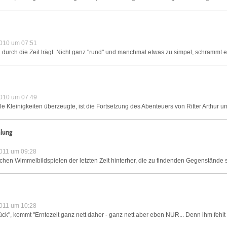
010 um 07:51
 durch die Zeit trägt. Nicht ganz "rund" und manchmal etwas zu simpel, schrammt 
010 um 07:49
le Kleinigkeiten überzeugte, ist die Fortsetzung des Abenteuers von Ritter Arthur un
mlung
011 um 09:28
lichen Wimmelbildspielen der letzten Zeit hinterher, die zu findenden Gegenstände s
011 um 10:28
ck", kommt "Erntezeit ganz nett daher - ganz nett aber eben NUR... Denn ihm fehlt 