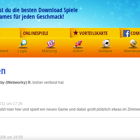
est du die besten Download Spiele
ames für jeden Geschmack!
G
ONLINESPIELE
VORTEILSKARTE
COM
ement
Logik
Mahjong
Action
Solitaire
Abenteue
en
by (Webworky) R.
bisher verfasst hat.
011 um 17:26
zt man hier und spielt ein neues Game und dabei grollt plötzlich etwas im Zimmer..
008 um 18:58