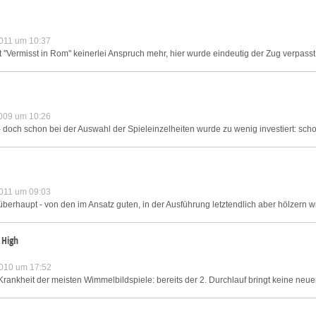
011 um 10:37
 "Vermisst in Rom" keinerlei Anspruch mehr, hier wurde eindeutig der Zug verpasst,
009 um 10:26
 - doch schon bei der Auswahl der Spieleinzelheiten wurde zu wenig investiert: scho
011 um 09:03
überhaupt - von den im Ansatz guten, in der Ausführung letztendlich aber hölzern w
 High
010 um 17:52
Krankheit der meisten Wimmelbildspiele: bereits der 2. Durchlauf bringt keine neue