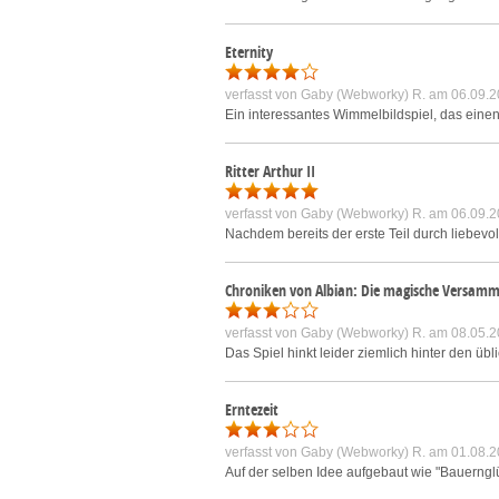
Eternity
verfasst von
Gaby (Webworky) R.
am 06.09.2
Ein interessantes Wimmelbildspiel, das einen
Ritter Arthur II
verfasst von
Gaby (Webworky) R.
am 06.09.2
Nachdem bereits der erste Teil durch liebevol
Chroniken von Albian: Die magische Versam
verfasst von
Gaby (Webworky) R.
am 08.05.2
Das Spiel hinkt leider ziemlich hinter den üb
Erntezeit
verfasst von
Gaby (Webworky) R.
am 01.08.2
Auf der selben Idee aufgebaut wie "Bauernglü