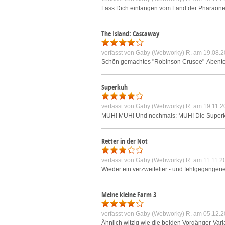
Lass Dich einfangen vom Land der Pharaonen 
The Island: Castaway
verfasst von
Gaby (Webworky) R.
am 19.08.2
Schön gemachtes "Robinson Crusoe"-Abenteuer
Superkuh
verfasst von
Gaby (Webworky) R.
am 19.11.2
MUH! MUH! Und nochmals: MUH! Die Superkuh is
Retter in der Not
verfasst von
Gaby (Webworky) R.
am 11.11.2
Wieder ein verzweifelter - und fehlgegangene
Meine kleine Farm 3
verfasst von
Gaby (Webworky) R.
am 05.12.2
Ähnlich witzig wie die beiden Vorgänger-Vari