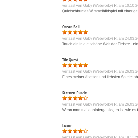
verfasst von
Gaby (Webworky) R.
am 10.10.2
Quietschbuntes Wimmelbildspiel mit einer ge
Ocean Ball
verfasst von
Gaby (Webworky) R.
am 24.03.2
Tauch ein in die schöne Welt der Tiefsee - ei
Tile Quest
verfasst von
Gaby (Webworky) R.
am 26.03.2
Eines meiner ältesten und liebsten Spiele: a
Sternen-Puzzle
verfasst von
Gaby (Webworky) R.
am 26.03.2
Wenn man mal dahintergestiegen ist, wie es f
Luxor
verfasst von
Gaby (Webworky) R.
am 19.11.2