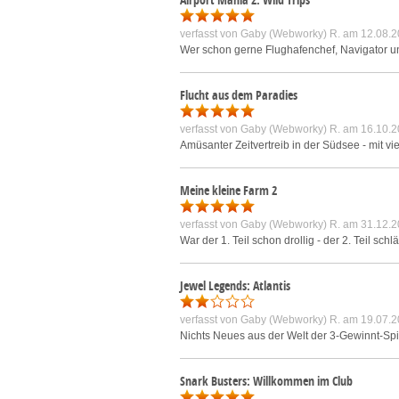
verfasst von
Gaby (Webworky) R.
am 12.08.2
Wer schon gerne Flughafenchef, Navigator und
Flucht aus dem Paradies
verfasst von
Gaby (Webworky) R.
am 16.10.2
Amüsanter Zeitvertreib in der Südsee - mit 
Meine kleine Farm 2
verfasst von
Gaby (Webworky) R.
am 31.12.2
War der 1. Teil schon drollig - der 2. Teil sc
Jewel Legends: Atlantis
verfasst von
Gaby (Webworky) R.
am 19.07.2
Nichts Neues aus der Welt der 3-Gewinnt-Spie
Snark Busters: Willkommen im Club