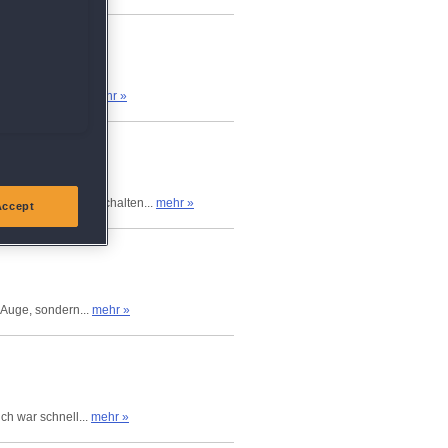
endrin, um das...
mehr »
wnloaden und freischalten...
mehr »
Accept
s Auge, sondern...
mehr »
ch war schnell...
mehr »