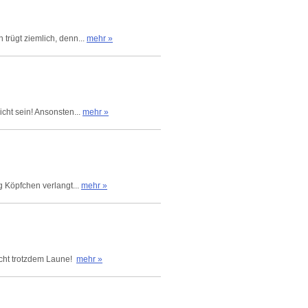
trügt ziemlich, denn...
mehr »
cht sein! Ansonsten...
mehr »
g Köpfchen verlangt...
mehr »
acht trotzdem Laune!
mehr »