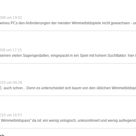
008 um 19:02
tung meines PCs den Anforderungen der meisten Wimmelbildspiele nicht gewachsen - u
008 um 17:15
 seinen vielen Sagengestalten, eingepackt in ein Spiel mit hohem Suchtfaktor: hier i
010 um 09:28
E. auch schon... Denn es unterscheidet sich kaum von den üblichen Wimmelbildspiel
010 um 16:57
 Wimmelbildspass" da ist: ein wenig unlogisch, unkoordiniert und wenig aufregend
als