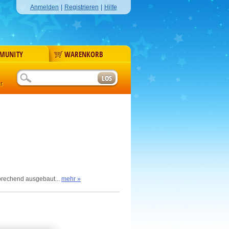
Anmelden
|
Registrieren
|
Hilfe
MUNITY
WARENKORB
r
sprechend ausgebaut...
mehr »