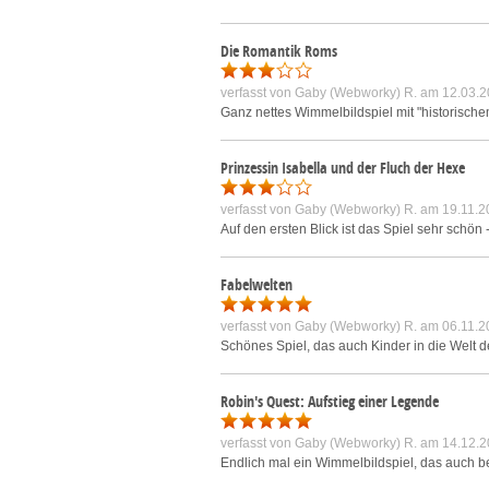
Die Romantik Roms
verfasst von
Gaby (Webworky) R.
am 12.03.2
Ganz nettes Wimmelbildspiel mit "historische
Prinzessin Isabella und der Fluch der Hexe
verfasst von
Gaby (Webworky) R.
am 19.11.2
Auf den ersten Blick ist das Spiel sehr schön
Fabelwelten
verfasst von
Gaby (Webworky) R.
am 06.11.2
Schönes Spiel, das auch Kinder in die Welt der
Robin's Quest: Aufstieg einer Legende
verfasst von
Gaby (Webworky) R.
am 14.12.2
Endlich mal ein Wimmelbildspiel, das auch bei