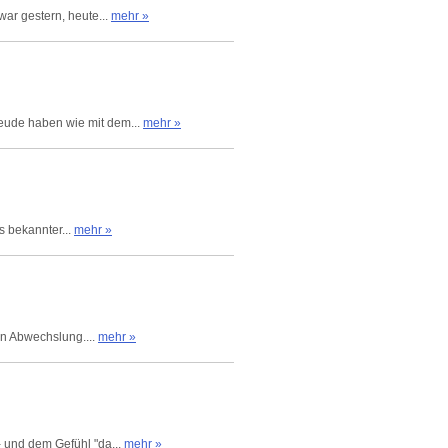
ar gestern, heute...
mehr »
reude haben wie mit dem...
mehr »
s bekannter...
mehr »
an Abwechslung....
mehr »
 und dem Gefühl "da...
mehr »