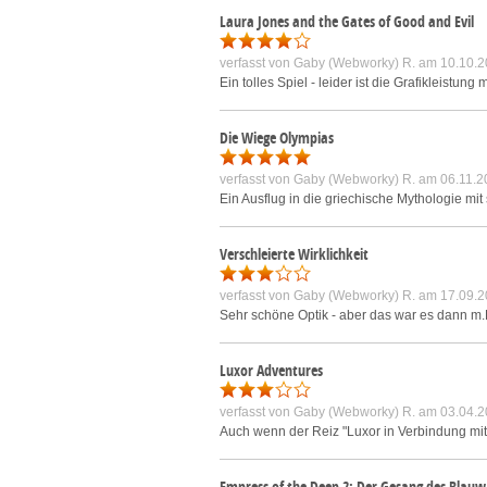
Laura Jones and the Gates of Good and Evil
verfasst von
Gaby (Webworky) R.
am 10.10.2
Ein tolles Spiel - leider ist die Grafikleis
Die Wiege Olympias
verfasst von
Gaby (Webworky) R.
am 06.11.2
Ein Ausflug in die griechische Mythologie mit
Verschleierte Wirklichkeit
verfasst von
Gaby (Webworky) R.
am 17.09.2
Sehr schöne Optik - aber das war es dann m.
Luxor Adventures
verfasst von
Gaby (Webworky) R.
am 03.04.2
Auch wenn der Reiz "Luxor in Verbindung mit
Empress of the Deep 2: Der Gesang des Blauw