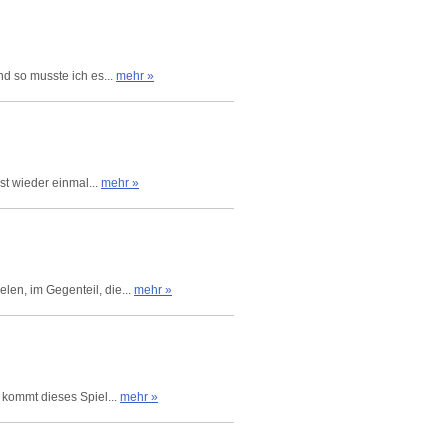
nd so musste ich es...
mehr »
st wieder einmal...
mehr »
en, im Gegenteil, die...
mehr »
 kommt dieses Spiel...
mehr »