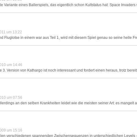
ariante eines Ballerspiels, das eigentlich schon Kultstatus hat: Space Invaders w
011 um 13:22
 Fluglotse in einem war aus Teil 1, wird mit diesem Spiel genau so seine helle F
010 um 14:46
3. Version von Kathargo ist noch interessant und fordert einen heraus, trotz bereit
010 um 07:56
erdings an den selben Krankheiten leidet wie die meisten seiner Art: es mangelt 
009 um 15:16
vielen verschiedenen spannenden Zwischensequenzen in unterschiedlichen Levels -