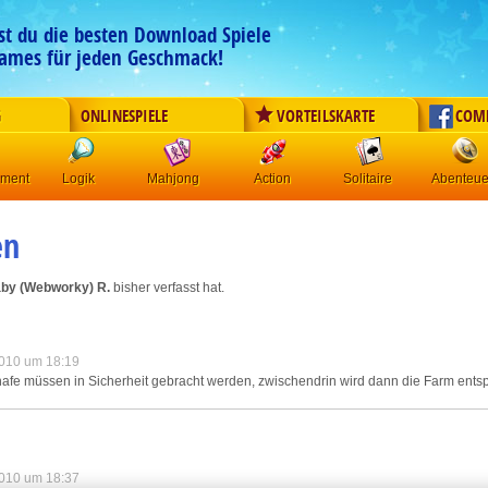
est du die besten Download Spiele
ames für jeden Geschmack!
G
ONLINESPIELE
VORTEILSKARTE
COM
ement
Logik
Mahjong
Action
Solitaire
Abenteue
en
by (Webworky) R.
bisher verfasst hat.
010 um 18:19
Schafe müssen in Sicherheit gebracht werden, zwischendrin wird dann die Farm ent
010 um 18:37