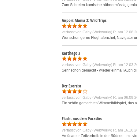
Zum Schreien komische hühnermässig geniale V
Airport Mania 2: Wild Trips
verfasst von
Gaby (Webworky) R.
am 12.08.2
Wer schon gerne Flughafenchef, Navigator und
Karthago 3
verfasst von
Gaby (Webworky) R.
am 12.03.2
Sehr schön gemacht - wieder einmal! Auch die 
Der Exorzist
verfasst von
Gaby (Webworky) R.
am 06.09.2
Ein schön gemachtes Wimmelbildspiel, das all
Flucht aus dem Paradies
verfasst von
Gaby (Webworky) R.
am 16.10.2
Amüsanter Zeitvertreib in der Südsee - mit 