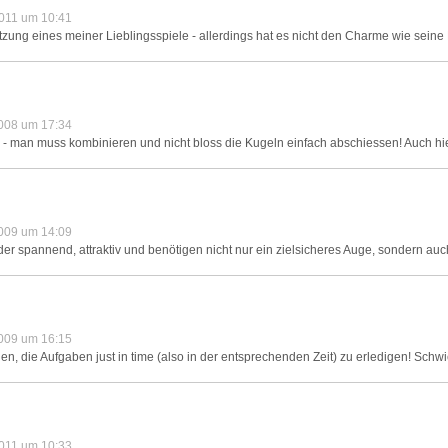
011 um 10:41
tzung eines meiner Lieblingsspiele - allerdings hat es nicht den Charme wie seine
008 um 17:34
- man muss kombinieren und nicht bloss die Kugeln einfach abschiessen! Auch hier
009 um 14:09
r spannend, attraktiv und benötigen nicht nur ein zielsicheres Auge, sondern auc
009 um 16:15
en, die Aufgaben just in time (also in der entsprechenden Zeit) zu erledigen! Schwie
011 um 10:33