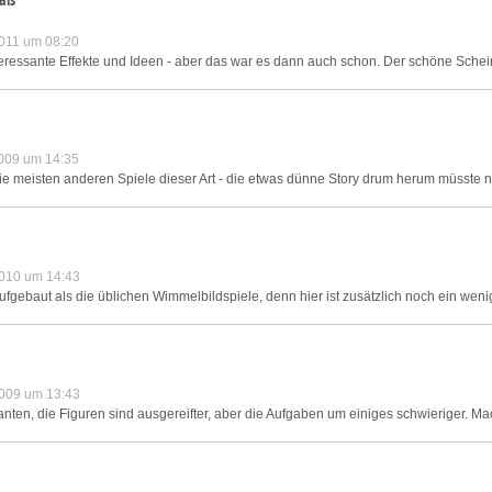
011 um 08:20
ressante Effekte und Ideen - aber das war es dann auch schon. Der schöne Schein 
009 um 14:35
die meisten anderen Spiele dieser Art - die etwas dünne Story drum herum müsste ni
010 um 14:43
gebaut als die üblichen Wimmelbildspiele, denn hier ist zusätzlich noch ein weni
009 um 13:43
anten, die Figuren sind ausgereifter, aber die Aufgaben um einiges schwieriger. M