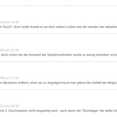
010 um 14:38
m Touch", doch leider krankt es an dem selben Leiden wie die meisten der aktuelle
009 um 10:26
 - doch schon bei der Auswahl der Spieleinzelheiten wurde zu wenig investiert: scho
008 um 17:31
 Mysterien entführt, ohne sie zu ängstigen! Auch hier glänzt die Vielfalt der Möglic
010 um 18:34
m 2. Durchspielen nicht langweilig wird - auch wenn die "Grundlage" die selbe ist,