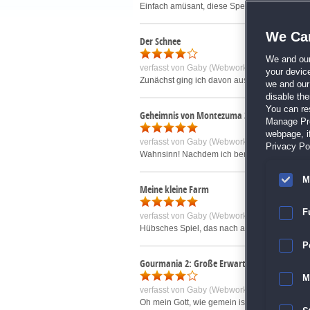
Einfach amüsant, diese Spezialversion einer 
We Car
Der Schnee
We and ou
verfasst von
Gaby (Webworky) R.
am 15.10.2
your devic
Zunächst ging ich davon aus, dass es sich hie
we and our 
disable th
You can re
Geheimnis von Montezuma 3
Manage Pref
webpage, if
verfasst von
Gaby (Webworky) R.
am 21.07.2
Privacy Pol
Wahnsinn! Nachdem ich bereits die beiden Vor
M
Meine kleine Farm
F
verfasst von
Gaby (Webworky) R.
am 10.10.2
Hübsches Spiel, das nach anfänglich scheinba
P
Gourmania 2: Große Erwartungen
M
verfasst von
Gaby (Webworky) R.
am 21.03.2
Oh mein Gott, wie gemein ist DAS denn? Da sit