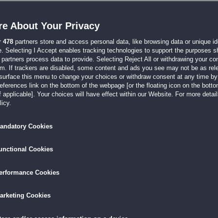
kleinen Farm... Witzige Geschichte bekannter Charaktere, amüsante kleine Spielche
e About Your Privacy
r
478
partners store and access personal data, like browsing data or unique ide
013 um 11:38
e. Selecting I Accept enables tracking technologies to support the purposes 
rbei "leider wieder einmal" um die "übliche" Art eines 3-Gewinnt-Spiels handelt. 
partners process data to provide. Selecting Reject All or withdrawing your con
em. If trackers are disabled, some content and ads you see may not be as rel
surface this menu to change your choices or withdraw consent at any time by 
erences link on the bottom of the webpage [or the floating icon on the bottom
 applicable]. Your choices will have effect within our Website. For more details
011 um 13:59
icy.
gängerteile gekauft und häufig gespielt habe, hatte ich zunächst gezögert (Skepsis
andatory Cookies
unctional Cookies
008 um 18:58
r einfachen Leveln dann doch eine Menge Logik verlangt... Es wird nie langweilig
erformance Cookies
arketing Cookies
011 um 17:26
zt man hier und spielt ein neues Game und dabei grollt plötzlich etwas im Zimmer..