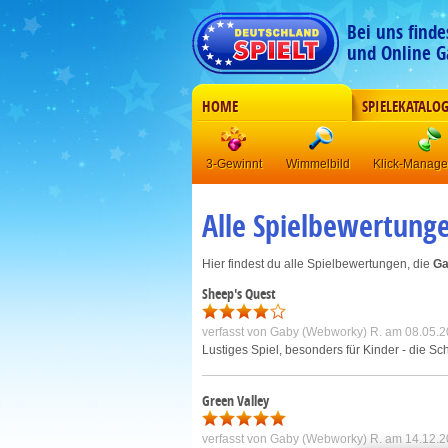
Bei uns find
und Online G
HOME
SPIELEKATALO
3-Gewinnt
Wimmelbild
Klick-Manag
Alle Spielbewertung
Hier findest du alle Spielbewertungen, die
Ga
Sheep's Quest
verfasst von
Gaby (Webworky) R.
am 08.05.2
Lustiges Spiel, besonders für Kinder - die 
Green Valley
verfasst von
Gaby (Webworky) R.
am 14.12.2