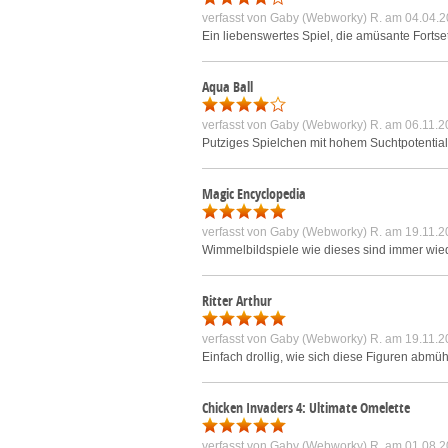
verfasst von
Gaby (Webworky) R.
am 04.04.2
Ein liebenswertes Spiel, die amüsante Fortse
Aqua Ball
verfasst von
Gaby (Webworky) R.
am 06.11.2
Putziges Spielchen mit hohem Suchtpotential 
Magic Encyclopedia
verfasst von
Gaby (Webworky) R.
am 19.11.2
Wimmelbildspiele wie dieses sind immer wiede
Ritter Arthur
verfasst von
Gaby (Webworky) R.
am 19.11.2
Einfach drollig, wie sich diese Figuren abmüh
Chicken Invaders 4: Ultimate Omelette
verfasst von
Gaby (Webworky) R.
am 01.08.2