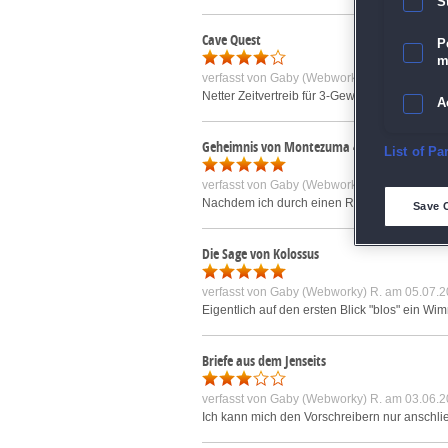
S
Cave Quest
P
m
verfasst von
Gaby (Webworky) R.
am 02.09.2
Netter Zeitvertreib für 3-Gewinnt-Freunde - n
A
Geheimnis von Montezuma 4
E
List of Pa
verfasst von
Gaby (Webworky) R.
am 15.11.2
D
Nachdem ich durch einen Rechnerwechsel müh
Save 
M
Die Sage von Kolossus
verfasst von
Gaby (Webworky) R.
am 05.07.2
L
Eigentlich auf den ersten Blick "blos" ein Wi
I
Briefe aus dem Jenseits
S
verfasst von
Gaby (Webworky) R.
am 03.06.2
Ich kann mich den Vorschreibern nur anschlie
Sho