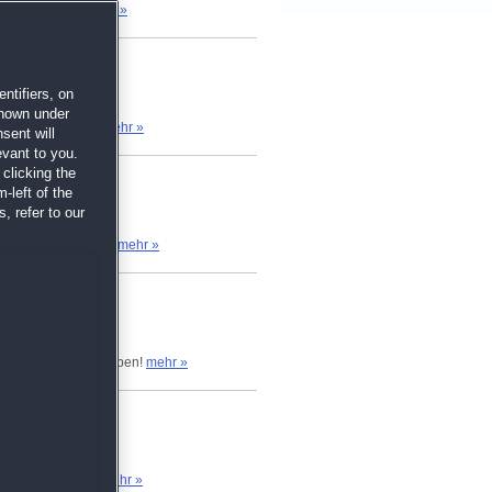
n, die nicht...
mehr »
ntifiers, on
shown under
Doch schon nach...
mehr »
sent will
evant to you.
clicking the
-left of the
, refer to our
 ist mein zweiter...
mehr »
, die Farm zu betreiben!
mehr »
. Ein Bär? Ein...
mehr »