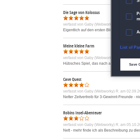
S
Die Sage von Kolossus
P
m
verfasst von
Gaby (Webworky) R.
am 05.07.2
Eigentlich auf den ersten Blick "blos" ein Wi
A
Meine kleine Farm
E
List of Pa
verfasst von
Gaby (Webworky) R.
am 10.10.2
D
Hübsches Spiel, das nach anfänglich scheinba
Save 
M
Cave Quest
verfasst von
Gaby (Webworky) R.
am 02.09.2
L
Netter Zeitvertreib für 3-Gewinnt-Freunde - n
I
Robins Insel-Abenteuer
S
verfasst von
Gaby (Webworky) R.
am 05.10.2
Nett - mehr finde ich als Beschreibung zu die
Sho