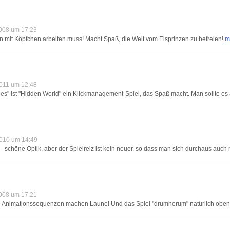
008 um 17:23
an mit Köpfchen arbeiten muss! Macht Spaß, die Welt vom Eisprinzen zu befreien!
m
011 um 12:48
Tribes" ist "Hidden World" ein Klickmanagement-Spiel, das Spaß macht. Man sollte es
010 um 14:49
 - schöne Optik, aber der Spielreiz ist kein neuer, so dass man sich durchaus auch 
008 um 17:21
se Animationssequenzen machen Laune! Und das Spiel "drumherum" natürlich obend