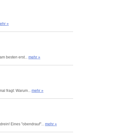
ehr »
 am besten erst...
mehr »
mal fragt: Warum...
mehr »
rein! Eines "obendrauf"...
mehr »