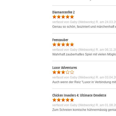
Diamantenfee 2
verfasst von
Gaby (Webworky) R.
am 24.03.2
Genau so schön, fasziniert und märchenhaft wi
Feenzauber
verfasst von
Gaby (Webworky) R.
am 06.11.2
Wahrhaft zauberhaftes Spiel mit vielen Mögli
Luxor Adventures
verfasst von
Gaby (Webworky) R.
am 03.04.2
Auch wenn der Reiz "Luxor in Verbindung mit
Chicken Invaders 4: Ultimate Omelette
verfasst von
Gaby (Webworky) R.
am 01.08.2
Zum Schreien komische hühnermässig geniale V