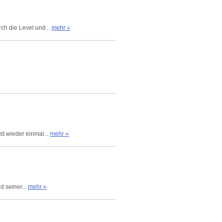
ch die Level und...
mehr »
st wieder einmal...
mehr »
d seiner...
mehr »