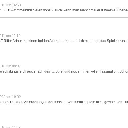
010 um 16:59
 08/15-Wimmelbildspielen sonst - auch wenn man manchmal erst zweimal überleg
011 um 15:10
 Ritter Arthur in seinen beiden Abenteuern - habe ich mir heute das Spiel herunte
010 um 09:37
bwechslungsreich auch nach dem x. Spiel und noch immer voller Faszination. Schöne
008 um 19:02
tung meines PCs den Anforderungen der meisten Wimmelbildspiele nicht gewachsen - u
010 um 11:37