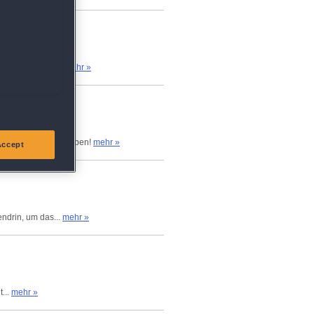
s Auge, sondern...
mehr »
, die Farm zu betreiben!
mehr »
Accept
endrin, um das...
mehr »
...
mehr »