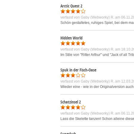
Arctic Quest 2
verfasst von
Gaby (Webworky) R.
am 06.11.2
Schön gestaltetes, ruhiges Spiel, bei dem m
Hidden World
verfasst von
Gaby (Webworky) R.
am 18.10.2
Im Stile von "Ritter Arthur" und "Jack of all 
Spuk in der Fisch-Oase
verfasst von
Gaby (Webworky) R.
am 12.03.2
Wieder eine - wie in der Originalversion auch
Schatzinsel 2
verfasst von
Gaby (Webworky) R.
am 06.11.2
Lass die Skelette tanzen! Schon alleine die
Superkuh