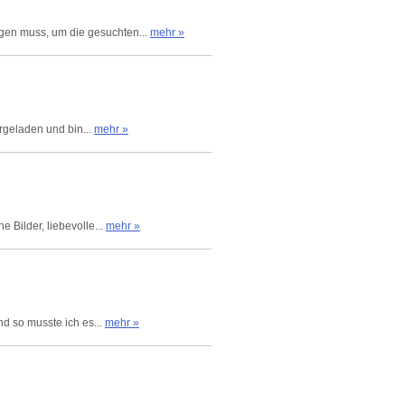
en muss, um die gesuchten...
mehr »
rgeladen und bin...
mehr »
 Bilder, liebevolle...
mehr »
nd so musste ich es...
mehr »