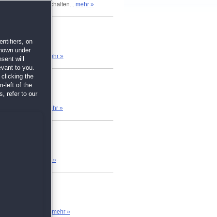
wnloaden und freischalten...
mehr »
ntifiers, on
shown under
Doch schon nach...
mehr »
sent will
evant to you.
clicking the
-left of the
, refer to our
. Ein Bär? Ein...
mehr »
n, die nicht...
mehr »
 ist mein zweiter...
mehr »