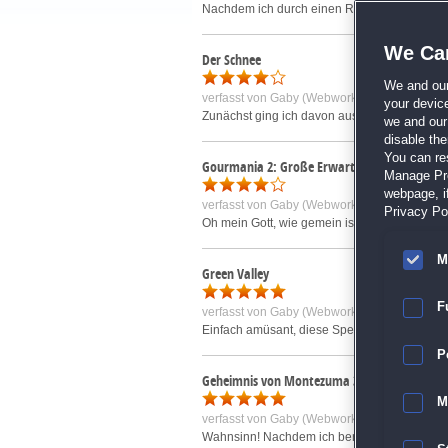
Nachdem ich durch einen Rechnerwechsel müh
We Car
Der Schnee
We and ou
verfasst von
Gaby (Webworky) R.
am 15.10.2
your devic
Zunächst ging ich davon aus, dass es sich hie
we and our 
disable th
You can re
Gourmania 2: Große Erwartungen
Manage Pref
webpage, if
verfasst von
Gaby (Webworky) R.
am 21.03.2
Privacy Pol
Oh mein Gott, wie gemein ist DAS denn? Da sit
M
Green Valley
F
verfasst von
Gaby (Webworky) R.
am 14.12.2
Einfach amüsant, diese Spezialversion einer 
P
Geheimnis von Montezuma 3
M
verfasst von
Gaby (Webworky) R.
am 21.07.2
Wahnsinn! Nachdem ich bereits die beiden Vor