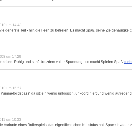
010 um 14:48
e der erste Teil - hilf, die Feen zu befreien! Es macht Spaß, seine Zielgenauigkeit 
008 um 17:29
chkeiten! Ruhig und sanft, trotzdem voller Spannung - so macht Spielen Spaß!
mehr
010 um 16:57
 Wimmelbildspass" da ist: ein wenig unlogisch, unkoordiniert und wenig aufregend
011 um 10:33
ariante eines Ballerspiels, das eigentlich schon Kultstatus hat: Space Invaders w