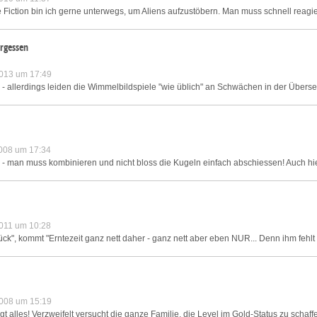
 Fiction bin ich gerne unterwegs, um Aliens aufzustöbern. Man muss schnell reagie
ergessen
013 um 17:49
- allerdings leiden die Wimmelbildspiele "wie üblich" an Schwächen in der Übers
008 um 17:34
- man muss kombinieren und nicht bloss die Kugeln einfach abschiessen! Auch hier
011 um 10:28
ck", kommt "Erntezeit ganz nett daher - ganz nett aber eben NUR... Denn ihm fehlt 
008 um 15:19
hlägt alles! Verzweifelt versucht die ganze Familie, die Level im Gold-Status zu schaf