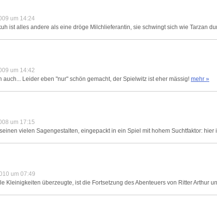
009 um 14:24
t alles andere als eine dröge Milchlieferantin, sie schwingt sich wie Tarzan dur
009 um 14:42
n auch... Leider eben "nur" schön gemacht, der Spielwitz ist eher mässig!
mehr »
008 um 17:15
 seinen vielen Sagengestalten, eingepackt in ein Spiel mit hohem Suchtfaktor: hier i
010 um 07:49
le Kleinigkeiten überzeugte, ist die Fortsetzung des Abenteuers von Ritter Arthur un