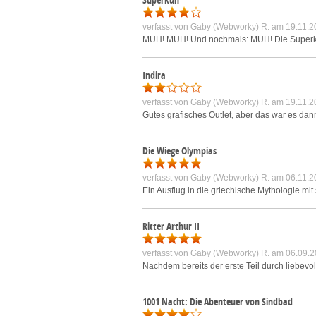
verfasst von
Gaby (Webworky) R.
am 19.11.2
MUH! MUH! Und nochmals: MUH! Die Superkuh is
Indira
verfasst von
Gaby (Webworky) R.
am 19.11.2
Gutes grafisches Outlet, aber das war es dan
Die Wiege Olympias
verfasst von
Gaby (Webworky) R.
am 06.11.2
Ein Ausflug in die griechische Mythologie mit
Ritter Arthur II
verfasst von
Gaby (Webworky) R.
am 06.09.2
Nachdem bereits der erste Teil durch liebevol
1001 Nacht: Die Abenteuer von Sindbad