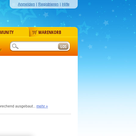
Anmelden
|
Registrieren
|
Hilfe
MUNITY
WARENKORB
r
sprechend ausgebaut...
mehr »