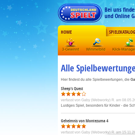
Bei uns find
und Online G
HOME
SPIELEKATALO
3-Gewinnt
Wimmelbild
Klick-Manag
Alle Spielbewertung
Hier findest du alle Spielbewertungen, die
Ga
Sheep's Quest
verfasst von
Gaby (Webworky) R.
am 08.05.2
Lustiges Spiel, besonders für Kinder - die 
Geheimnis von Montezuma 4
verfasst von
Gaby (Webworky) R.
am 15.11.2