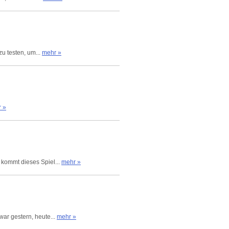
zu testen, um...
mehr »
 »
 kommt dieses Spiel...
mehr »
ar gestern, heute...
mehr »