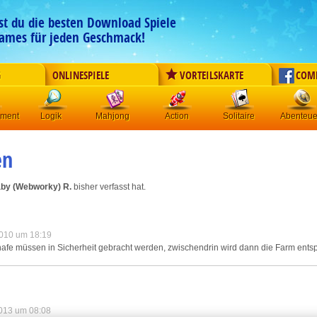
est du die besten Download Spiele
ames für jeden Geschmack!
G
ONLINESPIELE
VORTEILSKARTE
COM
ement
Logik
Mahjong
Action
Solitaire
Abenteue
en
by (Webworky) R.
bisher verfasst hat.
010 um 18:19
Schafe müssen in Sicherheit gebracht werden, zwischendrin wird dann die Farm ent
013 um 08:08