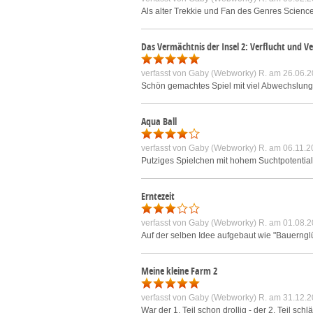
Als alter Trekkie und Fan des Genres Science
Das Vermächtnis der Insel 2: Verflucht und V
verfasst von
Gaby (Webworky) R.
am 26.06.2
Schön gemachtes Spiel mit viel Abwechslung 
Aqua Ball
verfasst von
Gaby (Webworky) R.
am 06.11.2
Putziges Spielchen mit hohem Suchtpotential 
Erntezeit
verfasst von
Gaby (Webworky) R.
am 01.08.2
Auf der selben Idee aufgebaut wie "Bauernglü
Meine kleine Farm 2
verfasst von
Gaby (Webworky) R.
am 31.12.2
War der 1. Teil schon drollig - der 2. Teil sc