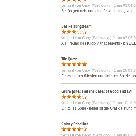
verfasst von
Gaby (Webworky) R.
am 03.04.2
Schön gemacht und eine Abwechslung zu den
Das Rettungsteam
verfasst von
Gaby (Webworky) R.
am 03.06.2
Als Freund des Klick-Managements - ich LIEBE
Tile Quest
verfasst von
Gaby (Webworky) R.
am 26.03.2
Eines meiner ältesten und liebsten Spiele: a
Laura Jones and the Gates of Good and Evil
verfasst von
Gaby (Webworky) R.
am 10.10.2
Ein tolles Spiel - leider ist die Grafikleis
Galaxy Rebellion
verfasst von
Gaby (Webworky) R.
am 09.02.2