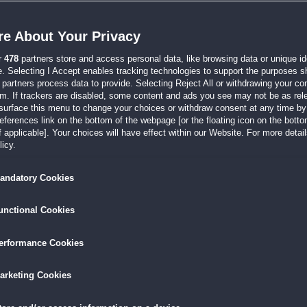
evoll meine ganzen Lieblingsspiele von "Deutschland spielt" erst wieder neu do
e About Your Privacy
r
478
partners store and access personal data, like browsing data or unique ide
013 um 11:38
e. Selecting I Accept enables tracking technologies to support the purposes 
rbei "leider wieder einmal" um die "übliche" Art eines 3-Gewinnt-Spiels handelt. 
partners process data to provide. Selecting Reject All or withdrawing your con
em. If trackers are disabled, some content and ads you see may not be as rel
surface this menu to change your choices or withdraw consent at any time by 
erences link on the bottom of the webpage [or the floating icon on the bottom
 applicable]. Your choices will have effect within our Website. For more details
011 um 17:26
icy.
zt man hier und spielt ein neues Game und dabei grollt plötzlich etwas im Zimmer..
andatory Cookies
unctional Cookies
010 um 18:37
kleinen Farm... Witzige Geschichte bekannter Charaktere, amüsante kleine Spielche
erformance Cookies
arketing Cookies
011 um 13:59
gängerteile gekauft und häufig gespielt habe, hatte ich zunächst gezögert (Skepsis