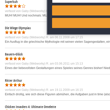
Superkuh
Match and combine data from
verfasst von
Gaby (Webworky) R.
am 19.11.2009 um 14:24
MUH! MUH! Und nochmals: MUH! Die Superkuh ist alles andere als eine dröge Mi
Link different devices
Die Wiege Olympias
Identify devices based on inf
verfasst von
Gaby (Webworky) R.
am 06.11.2008 um 17:15
Ein Ausflug in die griechische Mythologie mit seinen vielen Sagengestalten, ein
Save and communicate priva
Bauern-Glück
verfasst von
Gaby (Webworky) R.
am 03.06.2011 um 15:13
Eines der liebevollsten Gestaltungen eines Spieles seines Genres bisher! Ni
Ritter Arthur
verfasst von
Gaby (Webworky) R.
am 19.11.2009 um 16:15
Einfach drollig, wie sich diese Figuren abmühen, die Aufgaben just in time (als
Chicken Invaders 4: Ultimate Omelette