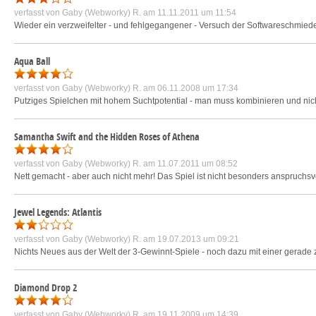
verfasst von
Gaby (Webworky) R.
am 11.11.2011 um 11:54
Wieder ein verzweifelter - und fehlgegangener - Versuch der Softwareschmiede,
Aqua Ball
verfasst von
Gaby (Webworky) R.
am 06.11.2008 um 17:34
Putziges Spielchen mit hohem Suchtpotential - man muss kombinieren und nicht
Samantha Swift and the Hidden Roses of Athena
verfasst von
Gaby (Webworky) R.
am 11.07.2011 um 08:52
Nett gemacht - aber auch nicht mehr! Das Spiel ist nicht besonders anspruchsvo
Jewel Legends: Atlantis
verfasst von
Gaby (Webworky) R.
am 19.07.2013 um 09:21
Nichts Neues aus der Welt der 3-Gewinnt-Spiele - noch dazu mit einer gerade 
Diamond Drop 2
verfasst von
Gaby (Webworky) R.
am 19.11.2009 um 14:39