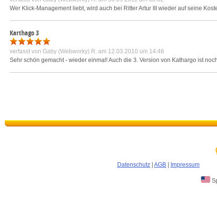
Wer Klick-Management liebt, wird auch bei Ritter Artur III wieder auf seine K
Karthago 3
verfasst von
Gaby (Webworky) R.
am 12.03.2010 um 14:46
Sehr schön gemacht - wieder einmal! Auch die 3. Version von Kathargo ist noch i
Datenschutz
|
AGB
|
Impressum
Sp