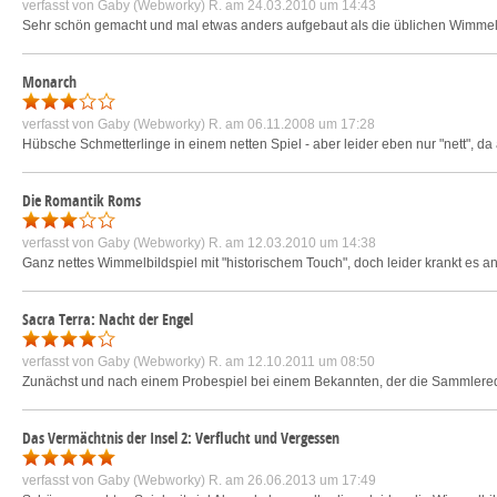
verfasst von
Gaby (Webworky) R.
am 24.03.2010 um 14:43
Sehr schön gemacht und mal etwas anders aufgebaut als die üblichen Wimmelbil
Monarch
verfasst von
Gaby (Webworky) R.
am 06.11.2008 um 17:28
Hübsche Schmetterlinge in einem netten Spiel - aber leider eben nur "nett", da 
Die Romantik Roms
verfasst von
Gaby (Webworky) R.
am 12.03.2010 um 14:38
Ganz nettes Wimmelbildspiel mit "historischem Touch", doch leider krankt es a
Sacra Terra: Nacht der Engel
verfasst von
Gaby (Webworky) R.
am 12.10.2011 um 08:50
Zunächst und nach einem Probespiel bei einem Bekannten, der die Sammlereditio
Das Vermächtnis der Insel 2: Verflucht und Vergessen
verfasst von
Gaby (Webworky) R.
am 26.06.2013 um 17:49