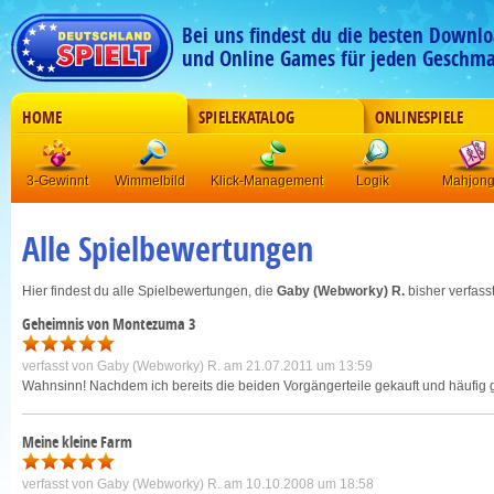
Bei uns findest du die besten Downlo
und Online Games für jeden Geschma
HOME
SPIELEKATALOG
ONLINESPIELE
3-Gewinnt
Wimmelbild
Klick-Management
Logik
Mahjon
Alle Spielbewertungen
Hier findest du alle Spielbewertungen, die
Gaby (Webworky) R.
bisher verfasst
Geheimnis von Montezuma 3
verfasst von
Gaby (Webworky) R.
am 21.07.2011 um 13:59
Wahnsinn! Nachdem ich bereits die beiden Vorgängerteile gekauft und häufig ges
Meine kleine Farm
verfasst von
Gaby (Webworky) R.
am 10.10.2008 um 18:58