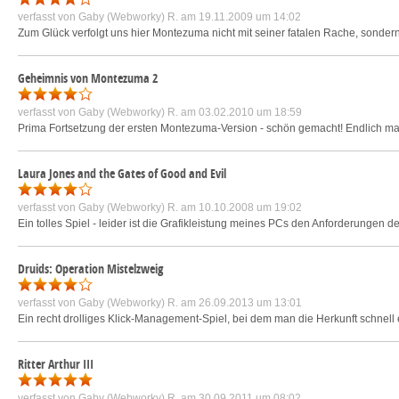
verfasst von
Gaby (Webworky) R.
am 19.11.2009 um 14:02
Zum Glück verfolgt uns hier Montezuma nicht mit seiner fatalen Rache, sonder
Geheimnis von Montezuma 2
verfasst von
Gaby (Webworky) R.
am 03.02.2010 um 18:59
Prima Fortsetzung der ersten Montezuma-Version - schön gemacht! Endlich mal 
Laura Jones and the Gates of Good and Evil
verfasst von
Gaby (Webworky) R.
am 10.10.2008 um 19:02
Ein tolles Spiel - leider ist die Grafikleistung meines PCs den Anforderungen 
Druids: Operation Mistelzweig
verfasst von
Gaby (Webworky) R.
am 26.09.2013 um 13:01
Ein recht drolliges Klick-Management-Spiel, bei dem man die Herkunft schnell e
Ritter Arthur III
verfasst von
Gaby (Webworky) R.
am 30.09.2011 um 08:02