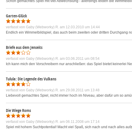
Schön gemachtes Spiel mit viel Abwechslung - allerdings leiden die Wimmelbi
Garten-Glück
verfasst von
Gaby (Webworky) R.
am 12.03.2010 um 14:44
Endlich ein Wimmelbildspiel, das auch beim zweiten oder dritten Durchgang noc
Briefe aus dem Jenseits
verfasst von
Gaby (Webworky) R.
am 03.06.2011 um 08:54
Ich kann mich den Vorschreibern nur anschließen: das Spiel bietet keinerlei N
Tulula: Die Legende des Vulkans
verfasst von
Gaby (Webworky) R.
am 29.08.2011 um 13:48
Liebevoll gemachtes Spiel, nicht immer hoch im Niveau, aber dafür um so amü
Die Wiege Roms
verfasst von
Gaby (Webworky) R.
am 06.11.2008 um 17:14
Spiel mit hohem Suchtpotential! Macht viel Spaß, sich nach und nach alles a