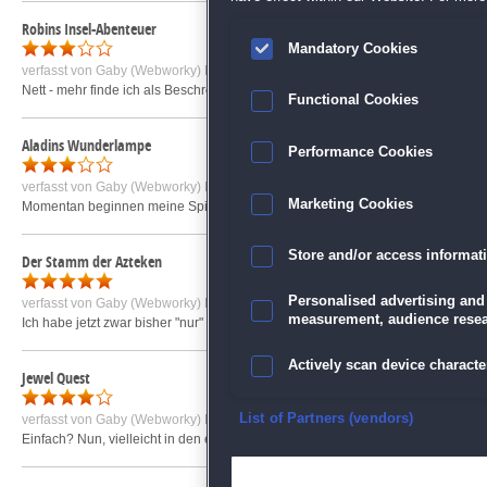
Robins Insel-Abenteuer
Mandatory Cookies
verfasst von
Gaby (Webworky) R.
am 05.10.2011 um 10:37
Nett - mehr finde ich als Beschreibung zu diesem Spiel leider nicht. Es handelt
Functional Cookies
Aladins Wunderlampe
Performance Cookies
verfasst von
Gaby (Webworky) R.
am 10.09.2011 um 15:19
Marketing Cookies
Momentan beginnen meine Spielekritiken meistens mit "leider" und so ist es a
Store and/or access informat
Der Stamm der Azteken
Personalised advertising and
verfasst von
Gaby (Webworky) R.
am 06.02.2010 um 15:13
measurement, audience resea
Ich habe jetzt zwar bisher "nur" die 60-minütige Testversion gespielt, bin aber 
Actively scan device character
Jewel Quest
Ensure security, prevent and d
List of Partners (vendors)
verfasst von
Gaby (Webworky) R.
am 19.11.2009 um 14:40
Einfach? Nun, vielleicht in den ersten Leveln, aber die Puzzles werden heikle
Deliver and present advertisi