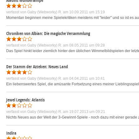
Aladins Wunderlampe
verfasst von
Gaby (Webworky) R.
am 10.09.2011 um 15:19
Momentan beginnen meine Spielekritiken meistens mit "leider" und so ist es a
Chroniken von Albian: Die magische Versammlung
verfasst von
Gaby (Webworky) R.
am 08.05.2011 um 09:28
Das Spiel hinkt leider ziemlich hinter den üblichen Wimmelbildspielen der letzt
Der Stamm der Azteken: Neues Land
verfasst von
Gaby (Webworky) R.
am 04.04.2011 um 10:41
Ein liebenswertes Spiel, die amüsante Fortsetzung eines meiner Lieblingsspiel
Jewel Legends: Atlantis
verfasst von
Gaby (Webworky) R.
am 19.07.2013 um 09:21
Nichts Neues aus der Welt der 3-Gewinnt-Spiele - noch dazu mit einer gerade 
Indira