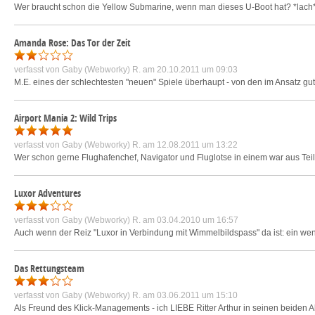
Wer braucht schon die Yellow Submarine, wenn man dieses U-Boot hat? *lach* 
Amanda Rose: Das Tor der Zeit
verfasst von
Gaby (Webworky) R.
am 20.10.2011 um 09:03
M.E. eines der schlechtesten "neuen" Spiele überhaupt - von den im Ansatz gute
Airport Mania 2: Wild Trips
verfasst von
Gaby (Webworky) R.
am 12.08.2011 um 13:22
Wer schon gerne Flughafenchef, Navigator und Fluglotse in einem war aus Teil
Luxor Adventures
verfasst von
Gaby (Webworky) R.
am 03.04.2010 um 16:57
Auch wenn der Reiz "Luxor in Verbindung mit Wimmelbildspass" da ist: ein wen
Das Rettungsteam
verfasst von
Gaby (Webworky) R.
am 03.06.2011 um 15:10
Als Freund des Klick-Managements - ich LIEBE Ritter Arthur in seinen beiden A