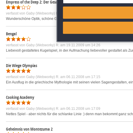
Empress of the Deep 2: Der Gesang des Blauwals
Match and combine data from
verfasst von
Gaby (Webworky) R.
am 01.09.2011 um 08:20
Wunderschöne Optik, schöne Geschichte, interessante Effekte und Ideen - aber
Link different devices
Bengal
Identify devices based on inf
verfasst von
Gaby (Webworky) R.
am 19.11.2009 um 14:26
Liebevoll gestaltetes Kugelspiel, in der Aufmachung liebevoller gestaltet als Zum
Save and communicate priva
Die Wiege Olympias
verfasst von
Gaby (Webworky) R.
am 06.11.2008 um 17:15
Ein Ausflug in die griechische Mythologie mit seinen vielen Sagengestalten, ein
Cooking Academy
verfasst von
Gaby (Webworky) R.
am 06.11.2008 um 17:09
Nettes Spiel - aber nichts für die schlanke Linie :) denn man bekommt ganz schö
Geheimnis von Montezuma 2