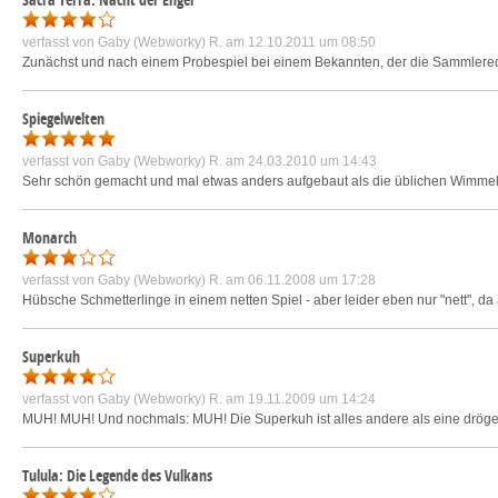
verfasst von
Gaby (Webworky) R.
am 12.10.2011 um 08:50
Zunächst und nach einem Probespiel bei einem Bekannten, der die Sammlereditio
Spiegelwelten
verfasst von
Gaby (Webworky) R.
am 24.03.2010 um 14:43
Sehr schön gemacht und mal etwas anders aufgebaut als die üblichen Wimmelbil
Monarch
verfasst von
Gaby (Webworky) R.
am 06.11.2008 um 17:28
Hübsche Schmetterlinge in einem netten Spiel - aber leider eben nur "nett", da 
Superkuh
verfasst von
Gaby (Webworky) R.
am 19.11.2009 um 14:24
MUH! MUH! Und nochmals: MUH! Die Superkuh ist alles andere als eine dröge Mi
Tulula: Die Legende des Vulkans