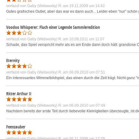
verfasst von
Gaby (Webworky) R.
am 19.11.2009 um 14:42
Gutes grafisches Outlet, aber das war es dann auch... Leider eben "nur" schön 
Voodoo Whisperer: Fluch einer Legende Sammleredition
verfasst von
Gaby (Webworky) R.
am 10.09.2011 um 11:07
Schade, das Spiel verspricht mehr als es am Ende dann doch hält: grandiose O
Eternity
verfasst von
Gaby (Webworky) R.
am 06.09.2010 um 07:51
Ein interessantes Wimmelbildspiel, das einen durch die Zeit trägt. Nicht gan
Ritter Arthur II
verfasst von
Gaby (Webworky) R.
am 06.09.2010 um 07:49
Nachdem bereits der erste Teil durch liebevolle Kleinigkeiten überzeugte, ist d
Feenzauber
verfasst von
Gaby (Webworky) R.
am 06.11.2008 um 17:29