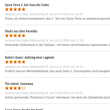
Sacra Terra 2: Der Kuss des Todes
verfasst von
Gaby (Webworky) R.
am 04.07.2013 um 13:31
Prima, ein dickes Kompliment, den 2. Teil von Sacra Terra so spannend gemach
Flucht aus dem Paradies
verfasst von
Gaby (Webworky) R.
am 16.10.2009 um 15:16
Amüsanter Zeitvertreib in der Südsee - mit vielen verschiedenen spannenden 
Robin's Quest: Aufstieg einer Legende
verfasst von
Gaby (Webworky) R.
am 14.12.2010 um 18:34
Endlich mal ein Wimmelbildspiel, das auch beim 2. Durchspielen nicht langweili
The Island: Castaway
verfasst von
Gaby (Webworky) R.
am 19.08.2011 um 13:47
Schön gemachtes "Robinson Crusoe"-Abenteuer, bei dem der Spieleheld durch 
Sacra Terra: Nacht der Engel