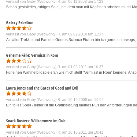
verfasst von
Gaby (Webworky) R.
am 06.11.2008 um 17:23
Schön gestaltetes, ruhiges Spiel, bei dem man mit Köpfchen arbeiten muss! Ma
Galaxy Rebellion
verfasst von
Gaby (Webworky) R.
am 09.02.2010 um 11:37
Als alter Trekkie und Fan des Genres Science Fiction bin ich gerne unterwegs,
Geheime Fälle: Vermisst in Rom
verfasst von
Gaby (Webworky) R.
am 01.08.2011 um 10:37
Für einen Wimmelbildspielefan wie mich stellt "Vermisst in Rom" keinerlei Ansp
Laura Jones and the Gates of Good and Evil
verfasst von
Gaby (Webworky) R.
am 10.10.2008 um 19:02
Ein tolles Spiel - leider ist die Grafikleistung meines PCs den Anforderungen 
Snark Busters: Willkommen im Club
verfasst von
Gaby (Webworky) R.
am 10.10.2011 um 10:41