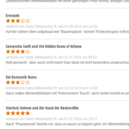
Quietschbuntes Wimmelbildspiel mit einer gehörigen Prise Humor, witziger Ges
Erntezeit
verfasst von
Gaby (Webworky) R.
am 01.08.2011 um 10:28
Auf der selben Idee aufgebaut wie "Bauernglück", kommt "Erntezeit ganz nett da
Samantha Swift and the Hidden Roses of Athena
verfasst von
Gaby (Webworky) R.
am 11.07.2011 um 08:52
Nett gemacht - aber auch nicht mehr! Das Spiel ist nicht besonders anspruchsvo
Die Romantik Roms
verfasst von
Gaby (Webworky) R.
am 12.03.2010 um 14:38
Ganz nettes Wimmelbildspiel mit "historischem Touch", doch leider krankt es a
Sherlock Holmes und der Hund der Baskervilles
verfasst von
Gaby (Webworky) R.
am 07.07.2011 um 19:27
Nach "Phantasmat" dachte ich, dass es kaum zu toppen geht, ein Wimmelbildsp