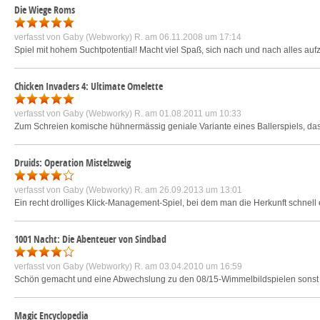
Die Wiege Roms
verfasst von
Gaby (Webworky) R.
am 06.11.2008 um 17:14
Spiel mit hohem Suchtpotential! Macht viel Spaß, sich nach und nach alles a
Chicken Invaders 4: Ultimate Omelette
verfasst von
Gaby (Webworky) R.
am 01.08.2011 um 10:33
Zum Schreien komische hühnermässig geniale Variante eines Ballerspiels, das e
Druids: Operation Mistelzweig
verfasst von
Gaby (Webworky) R.
am 26.09.2013 um 13:01
Ein recht drolliges Klick-Management-Spiel, bei dem man die Herkunft schnell e
1001 Nacht: Die Abenteuer von Sindbad
verfasst von
Gaby (Webworky) R.
am 03.04.2010 um 16:59
Schön gemacht und eine Abwechslung zu den 08/15-Wimmelbildspielen sonst 
Magic Encyclopedia