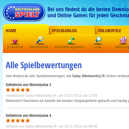
Bei uns findest du die besten Downlo
und Online Games für jeden Geschma
HOME
SPIELEKATALOG
ONLINESPIELE
3-Gewinnt
Wimmelbild
Klick-Management
Logik
Mahjon
Alle Spielbewertungen
Hier findest du alle Spielbewertungen, die
Gaby (Webworky) R.
bisher verfasst
Geheimnis von Montezuma 3
verfasst von
Gaby (Webworky) R.
am 21.07.2011 um 13:59
Wahnsinn! Nachdem ich bereits die beiden Vorgängerteile gekauft und häufig ges
Geheimnis von Montezuma 4
verfasst von
Gaby (Webworky) R.
am 15.11.2013 um 08:08