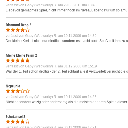
verfasst von
Gaby (Webworky) R.
am 29.08.2011 um 13:48
Liebevoll gemachtes Spiel, nicht immer hoch im Niveau, aber dafür um so amü
Diamond Drop 2
verfasst von
Gaby (Webworky) R.
am 19.11.2009 um 14:39
Der kleine Kerl ist nicht nur niedlich, sondern es macht auch Spaß, mit ihm zu a
Meine kleine Farm 2
verfasst von
Gaby (Webworky) R.
am 31.12.2008 um 15:19
War der 1. Teil schon drollig - der 2. Teil schlägt alles! Verzweifelt versucht d
Neptunia
verfasst von
Gaby (Webworky) R.
am 19.11.2009 um 14:35
Nicht besonders witzig oder andersartig als die meisten anderen Spiele dieser
Schatzinsel 2
verfasst von
Gaby (Webworky) R.
am 06.11.2008 um 17:21