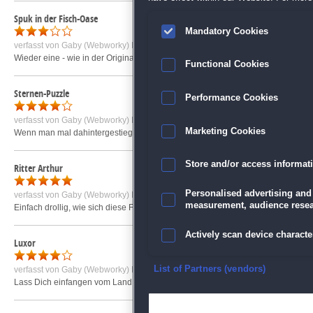
Spuk in der Fisch-Oase
Mandatory Cookies
verfasst von
Gaby (Webworky) R.
am 12.03.2010 um 14:49
Wieder eine - wie in der Originalversion auch - schöne Optik, aber der Spielrei
Functional Cookies
Sternen-Puzzle
Performance Cookies
verfasst von
Gaby (Webworky) R.
am 26.03.2010 um 09:39
Marketing Cookies
Wenn man mal dahintergestiegen ist, wie es funktioniert, macht das Sternenpu
Store and/or access informat
Ritter Arthur
Personalised advertising and
verfasst von
Gaby (Webworky) R.
am 19.11.2009 um 16:15
measurement, audience resea
Einfach drollig, wie sich diese Figuren abmühen, die Aufgaben just in time (als
Actively scan device character
Luxor
Ensure security, prevent and d
List of Partners (vendors)
verfasst von
Gaby (Webworky) R.
am 19.11.2009 um 14:20
Lass Dich einfangen vom Land der Pharaonen und versuche, die immer schnelle
Deliver and present advertisi